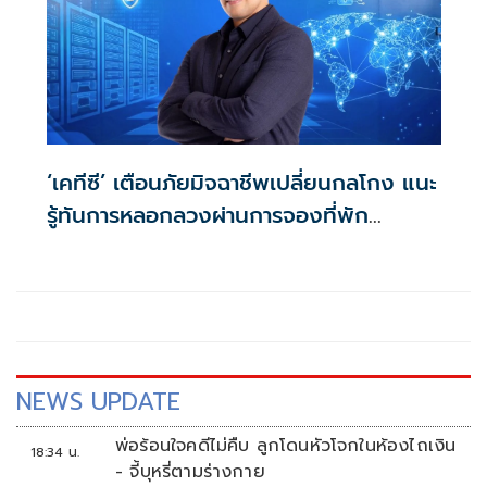
‘เคทีซี’ เตือนภัยมิจฉาชีพเปลี่ยนกลโกง แนะ
รู้ทันการหลอกลวงผ่านการจองที่พัก
ออนไลน์
NEWS UPDATE
พ่อร้อนใจคดีไม่คืบ ลูกโดนหัวโจกในห้องไถเงิน
18:34 น.
- จี้บุหรี่ตามร่างกาย