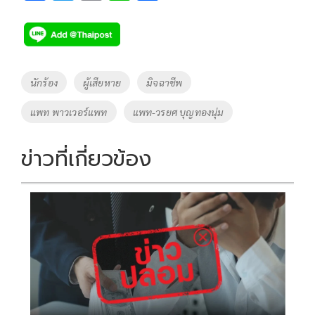
ac
wi
o
n
h
e
tt
p
e
ar
b
er
y
e
o
Li
Tags
นักร้อง
ผู้เสียหาย
มิจฉาชีพ
o
n
แพท พาวเวอร์แพท
แพท-วรยศ บุญทองนุ่ม
k
k
ข่าวที่เกี่ยวข้อง