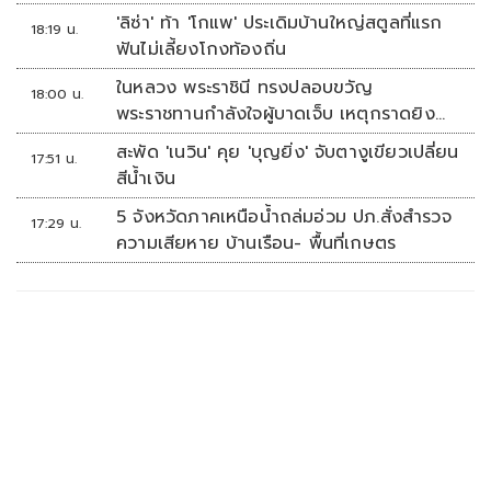
'ลิซ่า' ท้า 'โกแพ' ประเดิมบ้านใหญ่สตูลที่แรก
18:19 น.
ฟันไม่เลี้ยงโกงท้องถิ่น
ในหลวง พระราชินี ทรงปลอบขวัญ
18:00 น.
พระราชทานกำลังใจผู้บาดเจ็บ เหตุกราดยิง
รร.เทพศิรินทร์นนทบุรี
สะพัด 'เนวิน' คุย 'บุญยิ่ง' จับตางูเขียวเปลี่ยน
17:51 น.
สีน้ำเงิน
5 จังหวัดภาคเหนือน้ำถล่มอ่วม ปภ.สั่งสำรวจ
17:29 น.
ความเสียหาย บ้านเรือน- พื้นที่เกษตร