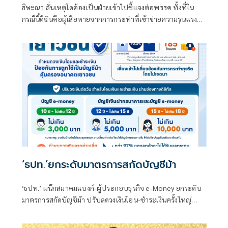
ธิษะณา ลั่นเหตุใดต้องเป็นฝ่ายเข้าไปชี้แจงต่อพรรค ทั้งที่ใน
กรณีนี้ดิฉันคือผู้เสียหายจากการกระทำที่เข้าข่ายความรุนแรง
ทางเพศ
‘ธปท.’ยกระดับมาตรการสกัดบัญชีม้า
‘ธปท.’ ผนึกสมาคมแบงก์-ผู้ประกอบธุรกิจ e-Money ยกระดับ
มาตรการสกัดบัญชีม้า ปรับลดวงเงินโอน-ชำระเงินครั้งใหญ่
เหลือสูงสุด 10,000 บาทต่อวัน เริ่มต้น ก.ย. 69 ปิดช่องมิจฉาชีพ
ลวงใช้บัญชีเยาวชนก่อความเสียหาย ผงะพบยอดแล้ว 185 ล้าน