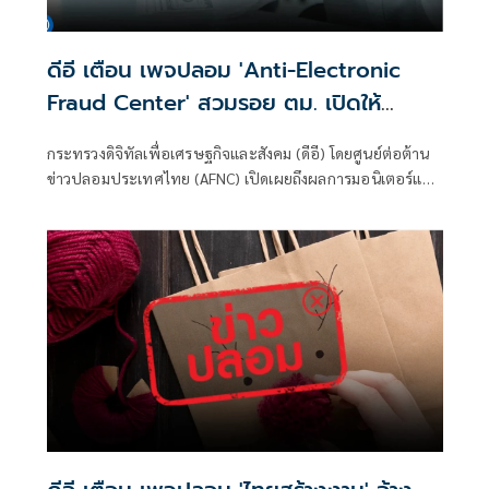
ดีอี เตือน เพจปลอม 'Anti-Electronic
Fraud Center' สวมรอย ตม. เปิดให้
ติดตามรับเงินคืนจาก 'สแกมเมอร์' ระวัง
กระทรวงดิจิทัลเพื่อเศรษฐกิจและสังคม (ดีอี) โดยศูนย์ต่อต้าน
สูญเงิน-ข้อมูลส่วนบุคคล
ข่าวปลอมประเทศไทย (AFNC) เปิดเผยถึงผลการมอนิเตอร์และ
รับแจ้งข่าวปลอม ซึ่งเป็นไปตามนโยบายการป้องกันและแก้ไข
ปัญหาภัยความมั่นคงและภัยทางสังคมของนายไชยชนก ชิดชอบ
รัฐมนตรีว่าการกระทรวงดิจิทัลเพื่อเศรษฐกิจและสังคม (ดีอี)
โดยยกระดับความสำคัญเรื่องการสร้างความตระหนักรู้เท่าทัน
ภัยอาชญากรรมทางเทคโนโลยี ข่าวปลอม และข้อมูลบิดเบือน