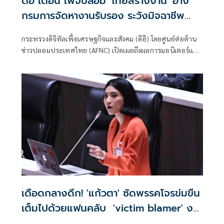
ดีอี เตือน เพจปลอม 'ไทยสร้างงาน' อ้าง
กรมการจัดหางานรับรอง ระวังมิจฉาชีพ
หลอก สูญเงิน-ข้อมูลส่วนบุคคล
กระทรวงดิจิทัลเพื่อเศรษฐกิจและสังคม (ดีอี) โดยศูนย์ต่อต้าน
ข่าวปลอมประเทศไทย (AFNC) เปิดเผยถึงผลการมอนิเตอร์และ
รับแจ้งข่าวปลอม ซึ่งเป็นไปตามนโยบายการป้องกันและแก้ไข
ปัญหาภัยความมั่นคงและภัยทางสังคมของนายไชยชนก ชิดชอบ
รัฐมนตรีว่าการกระทรวงดิจิทัลเพื่อเศรษฐกิจและสังคม (ดีอี)
โดยยกระดับความสำคัญเรื่องการสร้างความตระหนักรู้เท่าทัน
ภัยอาชญากรรมทางเทคโนโลยี ข่าวปลอม และข้อมูลบิดเบือน
เดือดกลางดึก! 'แก้วตา' ซัดพรรคโจรข่มขืน
เต็มไปด้วยแฟนคลับ 'victim blamer' งง
ผลักภาระผู้เสียหายพิสูจน์ตัว