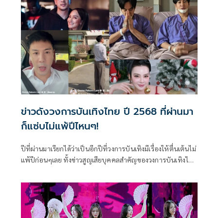
การเปิดโอกาสให้นักล่าฝันคว้าสิทธิ์ Fast Track ก้าวเข้าสู่รอบ
Workshop กับสองเอ็กเซ็กคิวทีฟ โปรดิวเซอร์ (Executive
Producer) โปรดิวเซอร์มือทองอย่าง ปอนด์-กฤษดา วิทยาขจร
เดช และ โอม-ปัณฑพล ประสารราชกิจ
ข่าวดังวงการบันเทิงไทย ปี 2568 ที่ผ่านมา
ก็แซ่บไม่แพ้ปีไหนๆ!
ปีที่ผ่านมาเรียกได้ว่าเป็นอีกปีที่วงการบันเทิงมีเรื่องให้ตื่นเต้นไม่
แพ้ปีก่อนๆเลย ทั้งข่าวสูญเสียบุคคลสำคัญของวงการบันเทิงไทย
ไปจนถึงข่าวกระแสฟีเวอร์ของซีรีส์ดัง, มหากาพย์การโกงเงิน
เพื่อน และเทศกาลเจนนี่ที่เหล่าคนดังและอินฟลูฯต่างก็ตบเท้า
เข้ามาไลฟ์กันจนเกิดกระแสและทำให้เป็นการไลฟ์ที่มีคนดู
สูงสุดถึง 1.2 ล้านวิว นับเป็นตัวเลขที่มากที่สุดในโลกของ TIKTOK
อีกด้วย