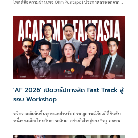
โพสต์ข้อความผ่านเพจ Ohm Puntapol ประกาศลาออกจาก
ตำแหน่งผู้บริหารค่ายเพลง GeneLab หลังจบคอนเสิร์ต Three
Man Down ยืนยัน GMM Grammy และ GMM Music เป็นทั้ง
บ้านและที่ทำงานที่เต็มไปด้วยเรื่องราวและความทรงจำที่ดี แต่
ขอออกไปทำอะไรตามใจตัวเองในวันที่ยังมีเรี่ยวแรงอยู่
'AF 2026' เปิดวาร์ปทางลัด Fast Track สู่
รอบ Workshop
ทวีความเข้มข้นขึ้นทุกขณะสำหรับปรากฏการณ์เรียลลิตี้อันดับ
หนึ่งของเมืองไทยกับการกลับมาอย่างยิ่งใหญ่ของ “ทรู อะคาเด
มี แฟนเทเชีย” (True Academy Fantasia) ที่ล่าสุดประกาศ
เซอร์ไพรส์จัดหนักในช่วงโค้งสุดท้ายของ Online Audition ด้วย