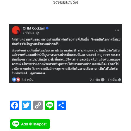
วงทิลลี่เบิร์ด
F
T
C
Li
S
ac
wi
o
n
h
e
tt
p
e
ar