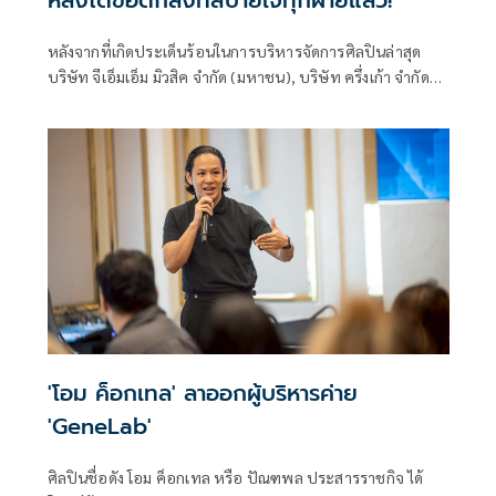
หลังจากที่เกิดประเด็นร้อนในการบริหารจัดการศิลปินล่าสุด
บริษัท จีเอ็มเอ็ม มิวสิค จำกัด (มหาชน), บริษัท ครึ่งเก้า จำกัด
และ ตัวแทนศิลปิน ได้ออกแถลงการณ์ถึงข้อตกลงที่ได้หารือร่วม
กันแล้ว
'โอม ค็อกเทล' ลาออกผู้บริหารค่าย
'GeneLab'
ศิลปินชื่อดัง โอม ค็อกเทล หรือ ปัณฑพล ประสารราชกิจ ได้