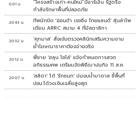
“โครงสร้างเก่า-คนใหม่”บีอาร์เอ็น รัฐตรึง
0:01 น.
กำลังรักษาพื้นที่ปลอดภัย
ทัพนักบิด 'ฮอนด้า เรซซิ่ง ไทยแลนด์' ลุ้นล่าโพ
20:43 น.
เดียม ARRC สนาม 4 ที่มัลดาลิกา
‘ศุภมาส’ สั่งเข้มตรวจคลินิกเสริมความงาม
20:32 น.
ย้ำโฆษณาราคาต้องจ่ายจริง
พี่ชาย 'ฮลุน โซโล่' แจ้งกำหนดการสวด
20:12 น.
อภิธรรมศพ เตรียมจัดพิธีฌาปนกิจ 11 ส.ค.
'ลลิดา' โต้ 'รักชนก' ปมงบน้ำบาดาล ชี้พื้นที่
20:07 น.
ปชน.ได้วงเงินเฉลี่ยสูงสุด