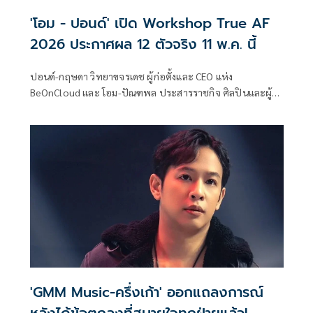
'โอม - ปอนด์' เปิด Workshop True AF
2026 ประกาศผล 12 ตัวจริง 11 พ.ค. นี้
ปอนด์-กฤษดา วิทยาขจรเดช ผู้ก่อตั้งและ CEO แห่ง
BeOnCloud และ โอม-ปัณฑพล ประสารราชกิจ ศิลปินและผู้
บริหารคนสำคัญของวงการดนตรีไทย พร้อมถ่ายทอด
ประสบการณ์และทักษะอย่างเข้มข้น เพื่อเปลี่ยนผู้มีความฝันให้
ก้าวสู่เส้นทางศิลปินมืออาชีพ
'GMM Music-ครึ่งเก้า' ออกแถลงการณ์
หลังได้ข้อตกลงที่สบายใจทุกฝ่ายแล้ว!