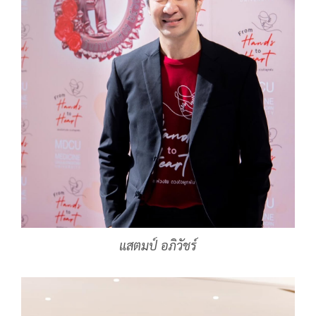
แสตมป์ อภิวัชร์