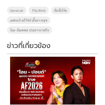
b
er
y
e
o
Li
Tags
GeneLab
Tilly Birds
ทิลลี่เบิร์ด
o
n
แสตมป์-อภิวัชร์ เอื้อถาวรสุข
k
k
โอม-ปัณฑพล ประสารราชกิจ
ข่าวที่เกี่ยวข้อง