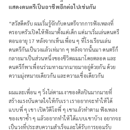
แสดงดนตรีเป็นอาชีพอีกต่อไปเช่นกัน
“สวัสดีครับ ผมเริ่มรู้จักกับดนตรีจากการฟังเพลงที่
ครอบครัวเปิดให้ฟังมาตั้งแต่เด็ก แต่มาเริ่มเล่นดนตรี
ตอนอายุ 17 หลังจากเห็นเพื่อน ๆ ที่โรงเรียนเล่น
ดนตรีกันเป็นวงแล้วเท่มาก ๆ หลังจากนั้นมา ดนตรีก็
กลายมาเป็นส่วนหนึ่งของชีวิตผมมาโดยตลอด และ
ดนตรีก็พาเพื่อนร่วมทางมากมายมาอยู่ด้วยกัน ด้วย
ความมุ่งหมายเดียวกัน และความเชื่อเดียวกัน
ผมและเพื่อน ๆ วิ่งไล่ตามเงาของศิลปินมากมายที่
สร้างแรงบันดาลใจให้กับเรา เราอยากจะทำให้ได้
แบบพี่ ๆ เขา เปิดวิดีโอพี่ ๆ เขาแล้วทำตาม ฟังเพลง
ของเขาซ้ำ ๆ แล้วอยากทำให้ได้แบบเขาบ้าง อยากจะ
เป็นวงที่ประสบความสำเร็จและได้รับการยอมรับ