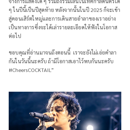
จ้างการแสดงใด ๆ รวมถึงร่วมเล่นในเทศกาลดนตรีใด
ๆ ในปีนี้เป็นปีสุดท้าย หลังจากนั้นในปี 2025 ก็จะเข้า
สู่คอนเสิร์ตใหญ่และการเดินสายอำลาของเราอย่าง
เป็นทางการซึ่งจะได้เล่ารายละเอียดให้ฟังในโอกาส
ต่อไป
ขอบคุณที่อ่านมาจนถึงตอนนี้ เราจะยังไม่เอ่ยคำลา
กันในวันนี้นะครับ ถ้ามีโอกาสเอาไว้พบกันนะครับ
#CheersCOCKTAIL”