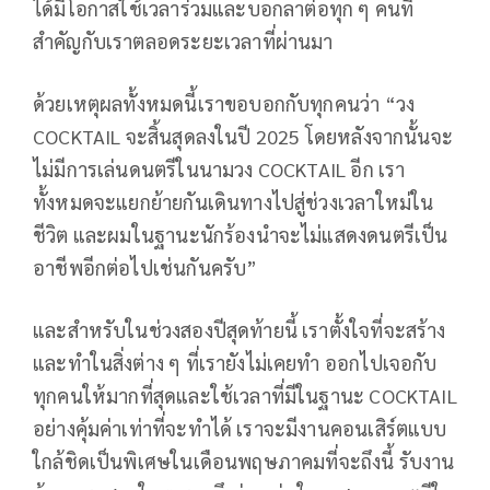
ได้มีโอกาสใช้เวลาร่วมและบอกลาต่อทุก ๆ คนที่
สำคัญกับเราตลอดระยะเวลาที่ผ่านมา
ด้วยเหตุผลทั้งหมดนี้เราขอบอกกับทุกคนว่า “วง
COCKTAIL จะสิ้นสุดลงในปี 2025 โดยหลังจากนั้นจะ
ไม่มีการเล่นดนตรีในนามวง COCKTAIL อีก เรา
ทั้งหมดจะแยกย้ายกันเดินทางไปสู่ช่วงเวลาใหม่ใน
ชีวิต และผมในฐานะนักร้องนำจะไม่แสดงดนตรีเป็น
อาชีพอีกต่อไปเช่นกันครับ”
และสำหรับในช่วงสองปีสุดท้ายนี้ เราตั้งใจที่จะสร้าง
และทำในสิ่งต่าง ๆ ที่เรายังไม่เคยทำ ออกไปเจอกับ
ทุกคนให้มากที่สุดและใช้เวลาที่มีในฐานะ COCKTAIL
อย่างคุ้มค่าเท่าที่จะทำได้ เราจะมีงานคอนเสิร์ตแบบ
ใกล้ชิดเป็นพิเศษในเดือนพฤษภาคมที่จะถึงนี้ รับงาน