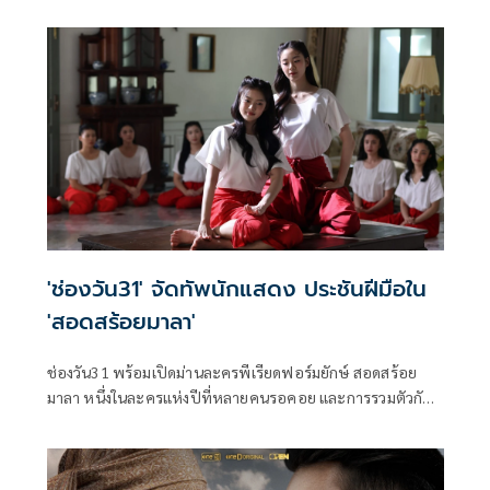
ลงจอให้ได้รับชมตอนแรกในวันเสาร์ที่ 25 เมษายนนี้ ทางช่อง
วัน31 นำทีมโดยผู้จัด หนุย-สุธาสินี บุศราพันธ์ และผู้กำกับ นุ่น-
หลักเขต วสิกชาติ, อ้า-สันติ ต่อวิวรรธน์
'ช่องวัน31' จัดทัพนักแสดง ประชันฝีมือใน
'สอดสร้อยมาลา'
ช่องวัน31 พร้อมเปิดม่านละครพีเรียดฟอร์มยักษ์ สอดสร้อย
มาลา หนึ่งในละครแห่งปีที่หลายคนรอคอย และการรวมตัวกัน
ของเหล่านักแสดงชื่อดัง กับการถ่ายทอดเรื่องราวสุดเข้มข้น
“เมื่อมิตรภาพของ สองนางรำเพื่อนรัก ต้องพังทลาย เพราะรัก
เกินเพื่อน” ซึ่งนำแสดงโดยพระเอกหนุ่มตัวท็อป เข้ม หัส