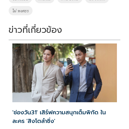
o
n
ไผ่ พงศธร
k
k
ข่าวที่เกี่ยวข้อง
'ช่องวัน31' เสิร์ฟความสนุกเต็มพิกัด ใน
ละคร 'สิงโตลำซิ่ง'