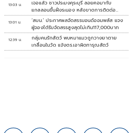
เจอแล้ว ชาวประมงคุระบุรี ลอยคอมากับ
13:03 น.
แกลลอนขึ้นฝั่งระนอง หลังขาดการติดต่อ
หลายวัน
‘สบน.’ ประกาศผลจัดสรรบอนด์ออมพลัส แจง
13:01 น.
ผู้จองได้รับจัดสรรสูงสุดไม่เกิน117,000บาท
กลุ่มคนรักสัตว์ พบหมาแมวถูกวางยาตาย
12:39 น.
เกลื่อนในวัด แจ้งตร.เอาผิดทารุณสัตว์