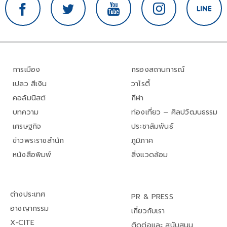
การเมือง
กรองสถานการณ์
เปลว สีเงิน
วาไรตี้
คอลัมนิสต์
กีฬา
บทความ
ท่องเที่ยว – ศิลปวัฒนธรรม
เศรษฐกิจ
ประชาสัมพันธ์
ข่าวพระราชสำนัก
ภูมิภาค
หนังสือพิมพ์
สิ่งแวดล้อม
ต่างประเทศ
PR & PRESS
อาชญากรรม
เกี่ยวกับเรา
X-CITE
ติดต่อและ สนับสนุน