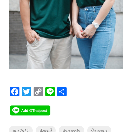
F
T
C
Li
S
ac
wi
o
n
h
e
tt
p
e
ar
b
er
y
e
o
Li
Tags
ช่องวัน31
ดั่งธรณี
ต่าย อรทัย
นิว วงศกร