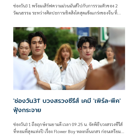
ช่องวัน31 พร้อมเสิร์ฟความม่วนมันส์ไปกับการรวมตัวของ 2
วัฒนธรรม ระหว่างศิลปะการเชิดสิงโตสุดแข็งแกร่งของจีน ที่
ต้องมาเจอกับจังหวะหมอลำซิ่งสุดเร้าใจ ในละคร สิงโตลำซิ่ง งาน
นี้ขอบอกว่าจังหวะเป๊ะปัง ม่วนซื่นโฮแซวแน่นอน นำทีมโดย เต๋า
เศรษฐพงษ์ และ หนูเล็ก ทิฐินันท์
'ช่องวัน31' บวงสรวงซีรีส์ เคมี 'เพิร์ล-พีค'
ฟุ้งกระจาย
ช่องวัน31 ถือฤกษ์งามยามดี เวลา 09.25 น. จัดพิธีบวงสรวงซีรีส์
ที่หอมที่สุดแห่งปี เรื่อง Flower Boy หลงกลิ่นเกสร ก่อนเตรียม