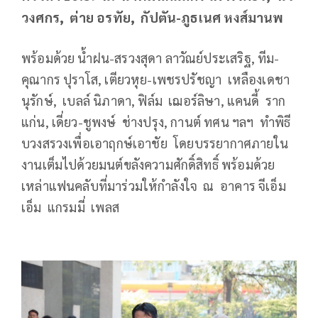
วงศกร, ต่าย อรทัย, กัปตัน-ภูธเนศ หงส์มานพ
พร้อมด้วย น้ำฝน-สรวงสุดา ลาวัณย์ประเสริฐ, ทีม-
คุณากร ปุราโส, เตียวหุย-เพชรปรัชญา เหลืองเดชา
นุรักษ์, เบลล์ นิภาดา, ฟิล์ม เฌอร์ลิษา, แคนดี้ ราก
แก่น, เดี่ยว-ชูพงษ์ ช่างปรุง, กานต์ ทศน ฯลฯ ทำพิธี
บวงสรวงเพื่อเอาฤกษ์เอาชัย โดยบรรยากาศภายใน
งานเต็มไปด้วยมนต์ขลังความศักดิ์สิทธิ์ พร้อมด้วย
เหล่าแฟนคลับที่มาร่วมให้กำลังใจ ณ อาคาร จีเอ็ม
เอ็ม แกรมมี่ เพลส