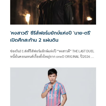
'หงสาวดี' ซีรีส์ฟอร์มยักษ์แห่งปี 'นาย-ตรี'
เปิดศึกสะท้าน 2 แผ่นดิน
ช่องวัน31 ส่งซีรีส์ฟอร์มยักษ์แห่งปี “หงสาวดี” THE LAST DUEL
หนึ่งในคอนเทนต์เรื่องยิ่งใหญ่จาก oneD ORIGINAL ปี2026 ที่
ได้แรงบันดาลใจจากประวัติศาสตร์ ไทย-พม่า “เมื่อคมดาบเพื่อ
ประเทศชาติ จะตัดขาดสายสัมพันธ์ของพี่น้อง” ก่อเกิดเป็น
สงครามยุทธหัตถีระหว่างสองแผ่นดินที่ยิ่งใหญ่ที่สุดใน
ประวัติศาสตร์