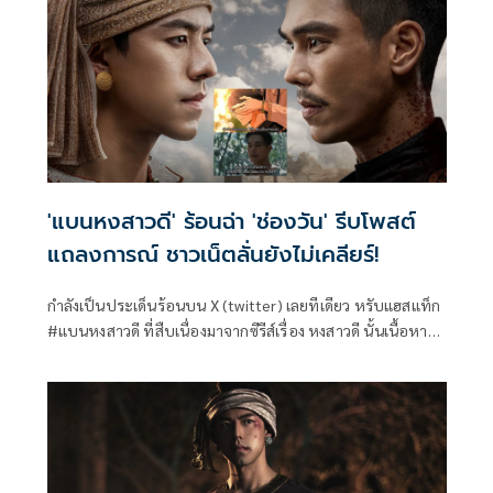
วีร์ และ กระทิง ขุนณรงค์ ที่มาประชันบทบาทกับ 2 สาว มาเบล
สุชาดา และ เอินเอิน ฟาติมา
'แบนหงสาวดี' ร้อนฉ่า 'ช่องวัน' รีบโพสต์
แถลงการณ์ ชาวเน็ตลั่นยังไม่เคลียร์!
กำลังเป็นประเด็นร้อนบน X (twitter) เลยทีเดียว หรับแฮสแท็ก
#แบนหงสาวดี ที่สืบเนื่องมาจากซีรีส์เรื่อง หงสาวดี นั้นเนื้อหา
คล้ายคลึงกับผลงานการ์ตูนเรื่อง #อโยธยาเอยาวดี ของนักเขียน
ท่านหนึ่ง ทำเอาชาวเน็ตตั้งคำถามว่าเป็นการดัดแปลงหรือลอก
เลียนแบบมาหรือไม่ ทำเอาช่องวันต้องออกแถลงการณ์ด่วน