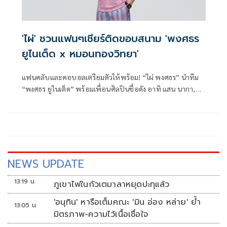
'ไผ่' ชวนแฟนๆเชียร์ติดขอบสนาม 'พงศธร
ยูไนเต็ด x หมอนทองวิทยา'
แฟนคลับและคอบอลเตรียมตัวให้พร้อม! “ไผ่ พงศธร” นำทีม
“พงศธร ยูไนเต็ด” พร้อมเพื่อนศิลปินชื่อดัง อาทิ แสน นากา,
แสนชัย และ จา สิงห์ชัย ลงสนามดวลแข้งกับทีมหมอนทองวิทยา
ในแมตช์ฟุตบอลการกุศลสุดพิเศษ เพื่อระดมทุนสร้างอาคาร
โดมให้กับโรงเรียนหมอนทองวิทยา จ.ฉะเชิงเทรา
NEWS UPDATE
13:19 น.
ภูเขาไฟในกัวเตมาลาหยุดปะทุแล้ว
'อนุทิน' หารือเต็มคณะ 'มิน อ่อง หล่าย' ย้ำ
13:05 น.
มิตรภาพ-ความไว้เนื้อเชื่อใจ