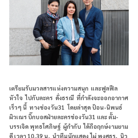
เตรียมรับมวลสารแห่งความสนุก และฟูลฟีล
หัวใจ ไปกับละคร ดั่งธรณี ที่กำลังจะออกอากาศ
เร็วๆ นี้ ทางช่องวัน31 โดยล่าสุด ป้อน-นิพนธ์
ผิวเณร บิ๊กบอสฝ่ายละครช่องวัน31 และ ตั้ม-
บรรเจิด พุทธโศภิษฐ์ ผู้กำกับ ได้ถือฤกษ์งามยาม
ดี เวลา 10.39 น. นำทีมนักแสดง ไผ่ พงศธร, นิว