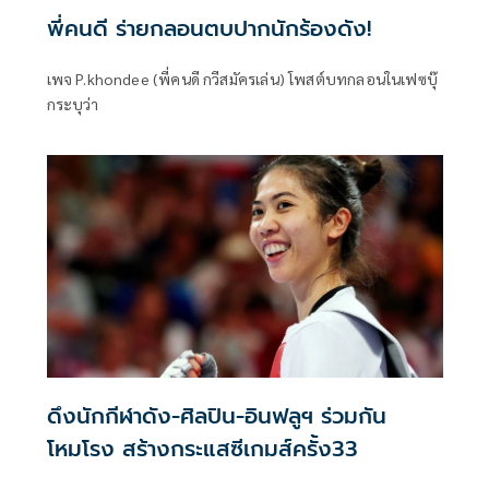
พี่คนดี ร่ายกลอนตบปากนักร้องดัง!
เพจ P.khondee (พี่คนดี กวีสมัครเล่น) โพสต์บทกลอนในเฟซบุ๊
กระบุว่า
ดึงนักกีฬาดัง-ศิลปิน-อินฟลูฯ ร่วมกัน
โหมโรง สร้างกระแสซีเกมส์ครั้ง33