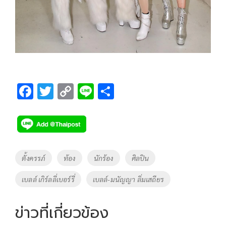
F
T
C
Li
S
ac
wi
o
n
h
e
tt
p
e
ar
b
er
y
e
o
Li
Tags
ตั้งครรภ์
ท้อง
นักร้อง
ศิลปิน
o
n
เบลล์ เกิร์ลลี่เบอร์รี่
เบลล์-มนัญญา ลิ่มเสถียร
k
k
ข่าวที่เกี่ยวข้อง