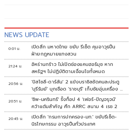
NEWS UPDATE
เปิดลึก มหาดไทย ขยับ รีเซ็ต คุมอาวุธปืน
0:01 น.
ฝ่ายกฎหมายแทงสวน
อิหร่านกร้าว ไม่เปิดช่องแคบฮอร์มุซ หาก
21:24 น.
สหรัฐฯ ไม่ปฏิบัติตามเงื่อนไขทั้งหมด
'บิสโซลี-ดาร์ลัน' 2 แข้งบราซิลซัดคนละประตู
20:56 น.
'บุรีรัมย์' บุกเชือด 'ราชบุรี' เก็บชัยอุ่นเครื่อง 4
นัดรวด
'ชิพ-นครินทร์' รั้งท็อป 4 'เฟอร์-ปัญจรุจน์'
20:51 น.
คว้าแต้มสำคัญ ศึก ARRC สนาม 4 เรซ 2
เปิดลึก 'กรมการปกครอง-มท.' ขยับรีเซ็ต-
20:45 น.
นิรโทษกรรม อาวุธปืนทั่วประเทศ