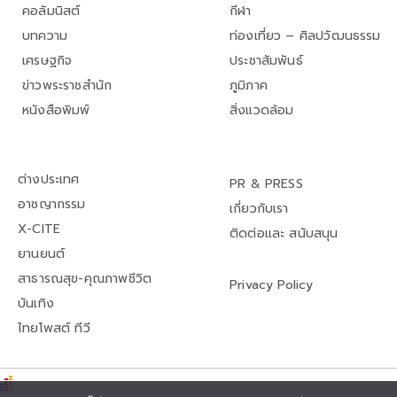
คอลัมนิสต์
กีฬา
บทความ
ท่องเที่ยว – ศิลปวัฒนธรรม
เศรษฐกิจ
ประชาสัมพันธ์
ข่าวพระราชสำนัก
ภูมิภาค
หนังสือพิมพ์
สิ่งแวดล้อม
ต่างประเทศ
PR & PRESS
อาชญากรรม
เกี่ยวกับเรา
X-CITE
ติดต่อและ สนับสนุน
ยานยนต์
สาธารณสุข-คุณภาพชีวิต
Privacy Policy
บันเทิง
ไทยโพสต์ ทีวี