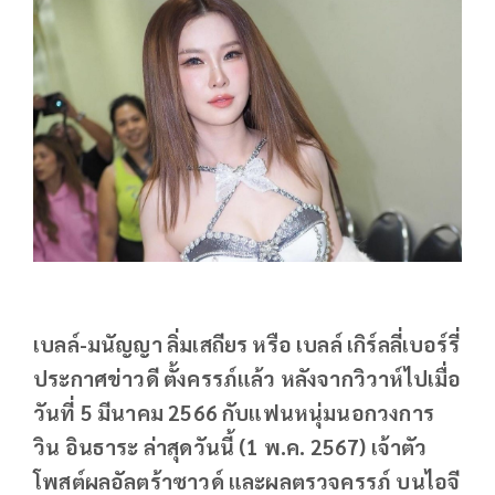
เบลล์-มนัญญา ลิ่มเสถียร หรือ เบลล์ เกิร์ลลี่เบอร์รี่
ประกาศข่าวดี ตั้งครรภ์แล้ว หลังจากวิวาห์ไปเมื่อ
วันที่ 5 มีนาคม 2566 กับแฟนหนุ่มนอกวงการ
วิน อินธาระ ล่าสุดวันนี้ (1 พ.ค. 2567) เจ้าตัว
โพสต์ผลอัลตร้าซาวด์ และผลตรวจครรภ์ บนไอจี