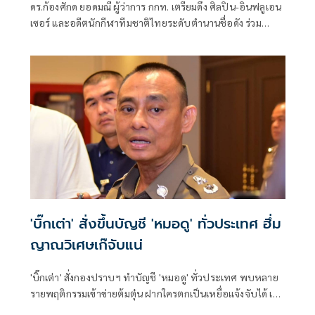
ดร.ก้องศักด ยอดมณี ผู้ว่าการ กกท. เตรียมดึง ศิลปิน-อินฟลูเอน
เซอร์ และอดีตนักกีฬาทีมชาติไทยระดับตำนานชื่อดัง ร่วม
โหมโรงซีเกมส์ ครั้งที่ 33 เพื่อโปรโมทสร้างกระแสต่อเนื่อง
'บิ๊กเต่า' สั่งขึ้นบัญชี 'หมอดู' ทั่วประเทศ ฮึ่ม
ญาณวิเศษเก๊จับแน่
'บิ๊กเต่า' สั่งกองปราบฯ ทำบัญชี 'หมอดู' ทั่วประเทศ พบหลาย
รายพฤติกรรมเข้าข่ายต้มตุ๋น ฝากใครตกเป็นเหยื่อแจ้งจับได้ เผย
วันนี้ 'นักร้อง-ตลกดัง' ให้ปากคำคดีวัดพระบาทน้ำพุ