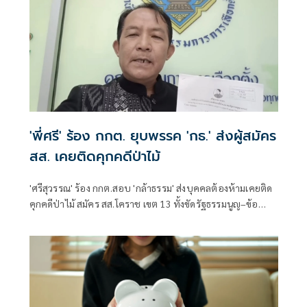
'พี่ศรี' ร้อง กกต. ยุบพรรค 'กธ.' ส่งผู้สมัคร
สส. เคยติดคุกคดีป่าไม้
'ศรีสุวรรณ' ร้อง กกต.สอบ 'กล้าธรรม' ส่งบุคคลต้องห้ามเคยติด
คุกคดีป่าไม้ สมัคร สส.โคราช เขต 13 ทั้งขัดรัฐธรรมนูญ–ข้อ
บังคับพรรค ชี้ถ้าจงใจฝ่าฝืนถึงขั้นยื่นศาลรัฐธรรมนูญสั่งยุบ
พรรค