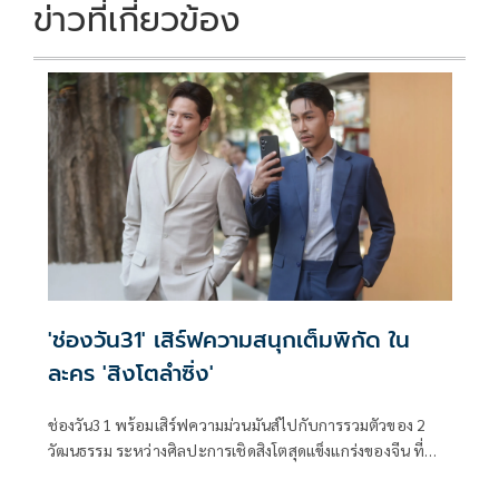
k
k
ข่าวที่เกี่ยวข้อง
'ช่องวัน31' เสิร์ฟความสนุกเต็มพิกัด ใน
ละคร 'สิงโตลำซิ่ง'
ช่องวัน31 พร้อมเสิร์ฟความม่วนมันส์ไปกับการรวมตัวของ 2
วัฒนธรรม ระหว่างศิลปะการเชิดสิงโตสุดแข็งแกร่งของจีน ที่
ต้องมาเจอกับจังหวะหมอลำซิ่งสุดเร้าใจ ในละคร สิงโตลำซิ่ง งาน