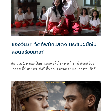
'ช่องวัน31' จัดทัพนักแสดง ประชันฝีมือใน
'สอดสร้อยมาลา'
ช่องวัน31 พร้อมเปิดม่านละครพีเรียดฟอร์มยักษ์ สอดสร้อย
มาลา หนึ่งในละครแห่งปีที่หลายคนรอคอย และการรวมตัวกัน
ของเหล่านักแสดงชื่อดัง กับการถ่ายทอดเรื่องราวสุดเข้มข้น
“เมื่อมิตรภาพของ สองนางรำเพื่อนรัก ต้องพังทลาย เพราะรัก
เกินเพื่อน” ซึ่งนำแสดงโดยพระเอกหนุ่มตัวท็อป เข้ม หัส
วีร์ และ กระทิง ขุนณรงค์ ที่มาประชันบทบาทกับ 2 สาว มาเบล
สุชาดา และ เอินเอิน ฟาติมา