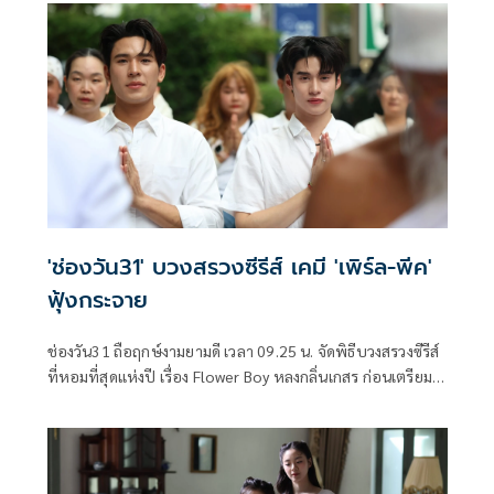
นี้ขอบอกว่าจังหวะเป๊ะปัง ม่วนซื่นโฮแซวแน่นอน นำทีมโดย เต๋า
เศรษฐพงษ์ และ หนูเล็ก ทิฐินันท์
'ช่องวัน31' บวงสรวงซีรีส์ เคมี 'เพิร์ล-พีค'
ฟุ้งกระจาย
ช่องวัน31 ถือฤกษ์งามยามดี เวลา 09.25 น. จัดพิธีบวงสรวงซีรีส์
ที่หอมที่สุดแห่งปี เรื่อง Flower Boy หลงกลิ่นเกสร ก่อนเตรียม
ลงจอให้ได้รับชมตอนแรกในวันเสาร์ที่ 25 เมษายนนี้ ทางช่อง
วัน31 นำทีมโดยผู้จัด หนุย-สุธาสินี บุศราพันธ์ และผู้กำกับ นุ่น-
หลักเขต วสิกชาติ, อ้า-สันติ ต่อวิวรรธน์