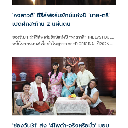
'หงสาวดี' ซีรีส์ฟอร์มยักษ์แห่งปี 'นาย-ตรี'
เปิดศึกสะท้าน 2 แผ่นดิน
ช่องวัน31 ส่งซีรีส์ฟอร์มยักษ์แห่งปี “หงสาวดี” THE LAST DUEL
หนึ่งในคอนเทนต์เรื่องยิ่งใหญ่จาก oneD ORIGINAL ปี2026 ที่
ได้แรงบันดาลใจจากประวัติศาสตร์ ไทย-พม่า “เมื่อคมดาบเพื่อ
ประเทศชาติ จะตัดขาดสายสัมพันธ์ของพี่น้อง” ก่อเกิดเป็น
สงครามยุทธหัตถีระหว่างสองแผ่นดินที่ยิ่งใหญ่ที่สุดใน
ประวัติศาสตร์
'ช่องวัน31' ส่ง '4โพดำ-จริงหรือมั่ว' มอบ