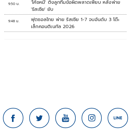
'โค้ชหมี' ติงลูกทีมข้อผิดพลาดเพียบ หลังพ่าย
9:50 น.
'รัสเซีย' ยับ
ฟุตซอลไทย พ่าย รัสเซีย 1-7 จบอันดับ 3 โต๊ะ
9:48 น.
เล็กคอนติเนทัล 2026