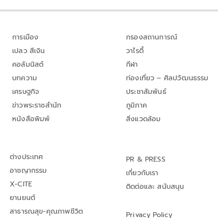
การเมือง
กรองสถานการณ์
เปลว สีเงิน
วาไรตี้
คอลัมนิสต์
กีฬา
บทความ
ท่องเที่ยว – ศิลปวัฒนธรรม
เศรษฐกิจ
ประชาสัมพันธ์
ข่าวพระราชสำนัก
ภูมิภาค
หนังสือพิมพ์
สิ่งแวดล้อม
ต่างประเทศ
PR & PRESS
อาชญากรรม
เกี่ยวกับเรา
X-CITE
ติดต่อและ สนับสนุน
ยานยนต์
สาธารณสุข-คุณภาพชีวิต
Privacy Policy