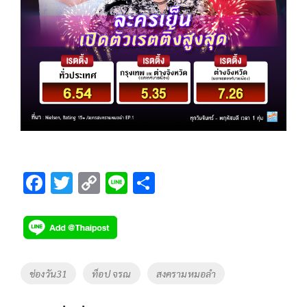
F
T
C
Li
S
ac
wi
o
n
h
e
tt
p
e
ar
b
er
y
e
o
Li
Tags
ช่องวัน31
ท็อป จรณ
สงครามหมอลำ
o
n