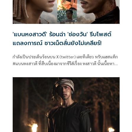
'แบนหงสาวดี' ร้อนฉ่า 'ช่องวัน' รีบโพสต์
แถลงการณ์ ชาวเน็ตลั่นยังไม่เคลียร์!
กำลังเป็นประเด็นร้อนบน X (twitter) เลยทีเดียว หรับแฮสแท็ก
#แบนหงสาวดี ที่สืบเนื่องมาจากซีรีส์เรื่อง หงสาวดี นั้นเนื้อหา
คล้ายคลึงกับผลงานการ์ตูนเรื่อง #อโยธยาเอยาวดี ของนักเขียน
ท่านหนึ่ง ทำเอาชาวเน็ตตั้งคำถามว่าเป็นการดัดแปลงหรือลอก
เลียนแบบมาหรือไม่ ทำเอาช่องวันต้องออกแถลงการณ์ด่วน