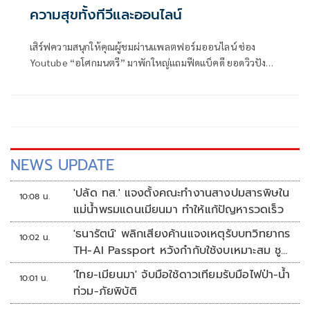
ความสุขทั้งทีวีและออนไลน์
เสิร์ฟความสนุกให้คุณผู้ชมผ่านแพลตฟอร์มออนไลน์ ช่อง
Youtube “อโศกมนตรี” มาพักใหญ่แถมฟีดแบ็คดี ยอดวิวปัง
ล่าสุด ช่องวัน31 ไม่รอช้า ส่ง 2 รายการสุดปังอย่าง “4โพดำ”
และ “จริงหรือมั่ว” ลงจอเป็นของขวัญปีใหม่ 2569 มอบความสุข
ให้ผู้ชมแบบจุกๆ ทุกแพลตฟอร์มทั้ง TV และ Online ให้เข้าถึงผู้
ชมที่หลากหลายมากขึ้น
NEWS UPDATE
'ปลัด ทส.' แจงตั้งคณะทำงานสางปมสารพิษใน
10:08 น.
แม่น้ำพรมแดนเมียนมา ทำให้แก้ปัญหารวดเร็ว
'ธนารัตน์' พลิกเสียงค้านแจงเหตุรับบทวิทยากร
10:02 น.
TH-AI Passport หวังกำกับใช้งบเหมาะสม ชู
จุดเด่นคนไทยได้ใช้ AI ระดับโปร ลดเหลื่อมล้ำ
'ไทย-เมียนมา' จับมือใช้ดาวเทียมรับมือไฟป่า-น้ำ
10:01 น.
ทางเทคโนโลยี เซฟงบไปกว่า900ล้าน เชื่อหาก
ท่วม-ภัยพิบัติ
ใช้เต็มที่เอกชนขาดทุนย่อยยับ