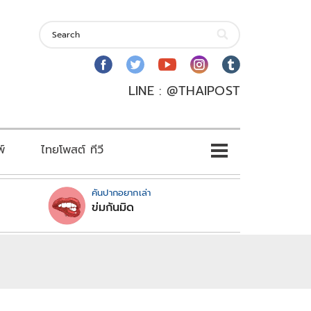
LINE : @THAIPOST
พ์
ไทยโพสต์ ทีวี
คันปากอยากเล่า
ข่มกันมิด