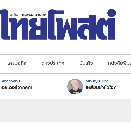
เศรษฐกิจ
ต่างประเทศ
บันเทิง
หนังสือพิม
ผักกาดหอม
วิสามัญบันเทิง
ออเดอร์จากคุก!
เหยียบย่ำหัวใจ?