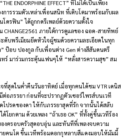
“THE ENDORPHINE EFFECT” ที่ไม่ได้เป็นเพียง
การรวมตัวเหล่าเพื่อนสนิท ที่เติบโตมาพร้อมกับผล
นโดรฟิน” ได้ถูกกดรีเพลย์ด้วยความตั้งใจ
้าน CHANGE2561 ภายใต้การดูแลของ ฉอด-สายทิพย์
ว์ระดับพรีเมียมยึดหัวใจผู้ชมด้วยความละเอียดในทุก
ป๊อบ ปองกูล กับเพื่อนต่าง Gen ต่างสีสันดนตรี
นทร์ มาร่วมกระตุ้นแฟนๆให้ “หลั่งสารความสุข” สม
จที่สุดในค่ำคืนวันอาทิตย์ เมื่อทุกคนได้ชม VTR เดนิส
่มีต่อภรรยา ก่อนที่จะปรากฏตัวเซอร์ไพรส์บนเวที
โปรดของดา ให้กับภรรยาสุดที่รัก จากนั้นได้สลับ
ด้โยกตาม ด้วยเพลง “ถ้าเธอ OK” ที่ทั้งคู่ขึ้นเวทีร้อง
ของครอบครัวสุดอบอุ่น และทันทีที่เพลงจบความ
ลูกชายคนโต ขึ้นเวทีพร้อมดอกกุหลาบสีแดงมอบให้มัมมี้