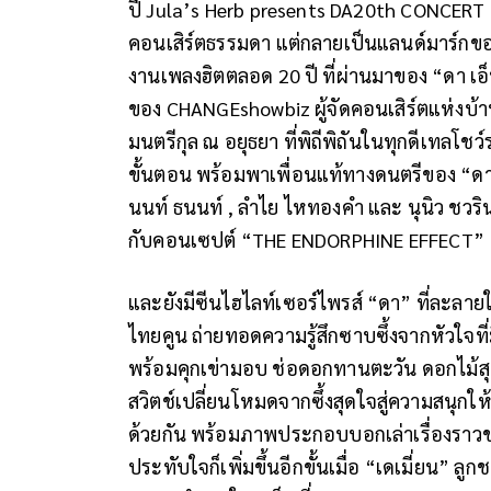
ปี Jula’s Herb presents DA20th CONCERT 
คอนเสิร์ตธรรมดา แต่กลายเป็นแลนด์มาร์กของ
งานเพลงฮิตตลอด 20 ปี ที่ผ่านมาของ “ดา เอ็
ของ CHANGEshowbiz ผู้จัดคอนเสิร์ตแห่งบ
มนตรีกุล ณ อยุธยา ที่พิถีพิถันในทุกดีเทลโช
ขั้นตอน พร้อมพาเพื่อนแท้ทางดนตรีของ “ดา” 
นนท์ ธนนท์ , ลำไย ไหทองคำ และ นุนิว ชวริ
กับคอนเซปต์ “THE ENDORPHINE EFFECT”
และยังมีซีนไฮไลท์เซอร์ไพรส์ “ดา” ที่ละลายใ
ไทยคูน ถ่ายทอดความรู้สึกซาบซึ้งจากหัวใจที
พร้อมคุกเข่ามอบ ช่อดอกทานตะวัน ดอกไม้สุด
สวิตช์เปลี่ยนโหมดจากซึ้งสุดใจสู่ความสนุกให้ไ
ด้วยกัน พร้อมภาพประกอบบอกเล่าเรื่องราว
ประทับใจก็เพิ่มขึ้นอีกขั้นเมื่อ “เดเมี่ยน” 