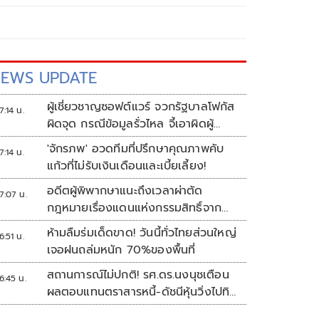
EWS UPDATE
ผู้เชี่ยวชาญซอฟต์แวร์ จวกรัฐบาลโฟกัส
7:14 น.
ผิดจุด กรณีข้อมูลรั่วไหล จี้เอาผิดผู้
ควบคุม-เจ้าของระบบตามกฎหมาย
'จักรภพ' อวดทีมที่ปรึกษาคุณภาพคับ
7:14 น.
PDPA
แก้วที่ไม่รับเงินเดือนและเบี้ยเลี้ยง!
อดีตผู้พิพากษาแนะถึงเวลาผ่าตัด
7:07 น.
กฎหมายเรื่องแดนแห่งกรรมสิทธิ์จาก
สวรรค์ถึงนรก!
ห้ามลืมร่มเด็ดขาด! วันนี้ทั่วไทยส่วนใหญ่
6:51 น.
เจอฝนถล่มหนัก 70%ของพื้นที่
สถานการณ์ไม่ปกติ! รศ.ดร.นงนุชเตือน
6:45 น.
ผลตอบแทนตราสารหนี้-ดัชนีหุ้นวิ่งไปทิศ
เดียวกัน