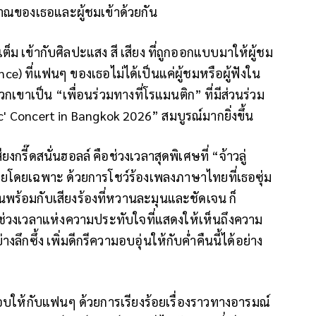
ญาณของเธอและผู้ชมเข้าด้วยกัน
็ม เข้ากับศิลปะแสง สี เสียง ที่ถูกออกแบบมาให้ผู้ชม
ce) ที่แฟนๆ ของเธอไม่ได้เป็นแค่ผู้ชมหรือผู้ฟังใน
้พวกเขาเป็น “เพื่อนร่วมทางที่โรแมนติก” ที่มีส่วนร่วม
' Concert in Bangkok 2026” สมบูรณ์มากยิ่งขึ้น
งกรี๊ดสนั่นฮอลล์ คือช่วงเวลาสุดพิเศษที่ “จ้าวลู่
ยโดยเฉพาะ ด้วยการโชว์ร้องเพลงภาษาไทยที่เธอซุ่ม
้นพร้อมกับเสียงร้องที่หวานละมุนและชัดเจน ก็
นช่วงเวลาแห่งความประทับใจที่แสดงให้เห็นถึงความ
ึกซึ้ง เพิ่มดีกรีความอบอุ่นให้กับค่ำคืนนี้ได้อย่าง
ามอบให้กับแฟนๆ ด้วยการเรียงร้อยเรื่องราวทางอารมณ์