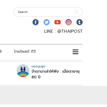
LINE : @THAIPOST
พ์
ไทยโพสต์ ทีวี
มองมุมสูง
จำเขามาเล่าให้ฟัง : เมื่อเราอายุ
80 ปี