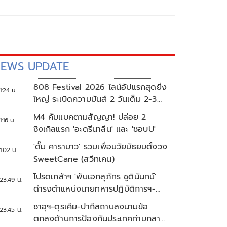
EWS UPDATE
808 Festival 2026 ไลน์อัปแรกสุดยิ่ง
1:24 น.
ใหญ่ ระเบิดความมันส์ 2 วันเต็ม 2-3
ต.ค.นี้
M4 คัมแบคตามสัญญา! ปล่อย 2
1:16 น.
ซิงเกิลแรก 'อะดรีนาลีน' และ 'ชอบU'
'ดั๊ม คาราบาว' รวมเพื่อนวัยมัธยมตั้งวง
1:02 น.
SweetCane (สวีทเคน)
โปรดเกล้าฯ 'พันเอกสุภัทร ชูตินันทน์'
23:49 น.
ดำรงตำแหน่งนายทหารปฏิบัติการฯ-
พระราชทานยศ 'พลตรี'
ซาอุฯ-ตุรเคีย-ปากีสถานลงนามข้อ
23:45 น.
ตกลงด้านการป้องกันประเทศท่ามกลาง