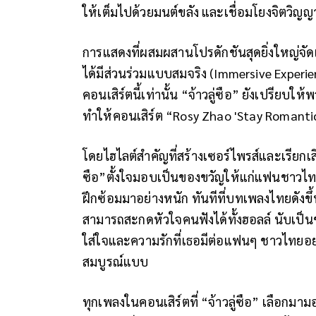
ให้เต็มไปด้วยมนต์ขลัง และเชื่อมโยงจิตวิญ
การแสดงที่ผสมผสานโปรดักชันสุดยิ่งใหญ่จัดเต
ได้มีส่วนร่วมแบบสมจริง (Immersive Experien
คอนเสิร์ตนี้เท่านั้น “จ้าวลู่ซือ” ยังเปรียบให
ทำให้คอนเสิร์ต “Rosy Zhao 'Stay Romantic
โดยไฮไลต์สำคัญที่สร้างเซอร์ไพรส์และเรียกเสีย
ซือ”ตั้งใจมอบเป็นของขวัญให้แก่แฟนชาวไท
ฝึกซ้อมมาอย่างหนัก ทันทีที่บทเพลงไทยดังขึ
สามารถสะกดหัวใจคนฟังได้ทั้งฮอลล์ นับเป็
ใส่ใจและความรักที่เธอมีต่อแฟนๆ ชาวไทยอย่างล
สมบูรณ์แบบ
ทุกเพลงในคอนเสิร์ตที่ “จ้าวลู่ซือ” เลือกม