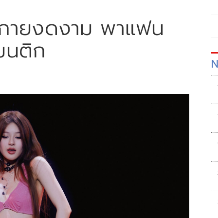
งประกายงดงาม พาแฟน
มนติก
N