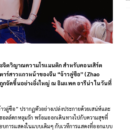
งและจิตวิญาณความโรแมนติก สำหรับคอนเสิร์ต
สตาร์สาวแถวหน้าของจีน “จ้าวลู่ซือ” (Zhao
กจัดขึ้นอย่างยิ่งใหญ่ ณ อิมแพค อารีน่า ในวันที่
าวลู่ซือ” ปรากฏตัวอย่างเปล่งประกายด้วยเสน่ห์และ
ลล์ตกหลุมรัก พร้อมออกเดินทางไปกับความสุขที่
รอบการแสดงในแบบเดิมๆ กับเวทีการแสดงที่ออกแบบ