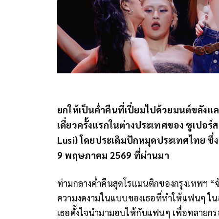
ยกให้เป็นค่ำคืนที่เปี่ยมไปด้วยมนต์ขลั
เดี่ยวครั้งแรกในต่างประเทศของ ซูเปอร์
Lusi) โดยประเดิมปักหมุดประเทศไทย ซึ่งถู
9 พฤษภาคม 2569 ที่ผ่านมา
ท่ามกลางค่ำคืนสุดโรแมนติกของกรุงเทพฯ “จ้
ความงดงามในแบบของเธอที่ทำให้แฟนๆ ในฮอ
เธอตั้งใจนำมามอบให้กับแฟนๆ เพื่อทลายก