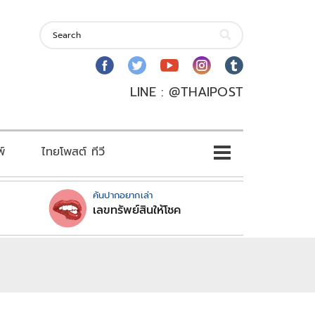
LINE : @THAIPOST
พ์
ไทยโพสต์ ทีวี
คันปากอยากเล่า
เลขทรัพย์สินให้โชค