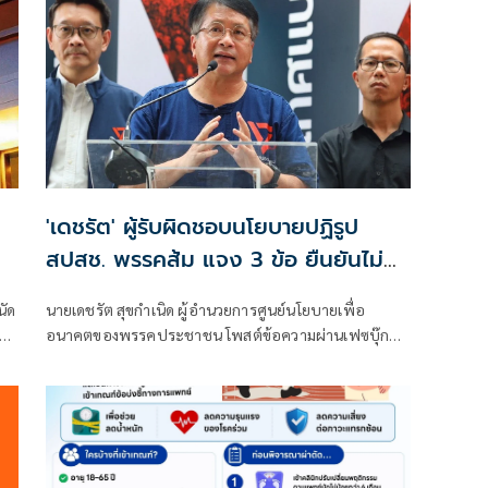
'เดชรัต' ผู้รับผิดชอบนโยบายปฏิรูป
สปสช. พรรคส้ม แจง 3 ข้อ ยืนยันไม่
คิดล้มบัตรทอง
นัด
นายเดชรัต สุขกำเนิด ผู้อำนวยการศูนย์นโยบายเพื่อ
อนาคตของพรรคประชาชน โพสต์ข้อความผ่านเฟซบุ๊กว่า
ในดราม่าเรื่อง พรรคประชาชน จะล้ม บัตรทอง หรือ
สปสช. มีหลายข้อกล่าวหาด้วยกัน ผมในฐานะผู้ดูแล
นโยบายด้านคุณภาพชีวิตของพรรคประชาชน ขอชี้แจง
หลัก 3 ข้อ และขอสรุปข้อรับฟังที่ผมรับฟังจากทุกท่านใน
ส่วนที่เหลือ