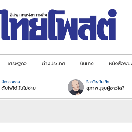
เศรษฐกิจ
ต่างประเทศ
บันเทิง
หนังสือพิม
ผักกาดหอม
วิสามัญบันเทิง
ดับไฟใต้มันไม่ง่าย
สุภาพบุรุษผู้อาวุโส?