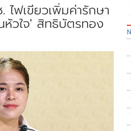
. ไฟเขียวเพิ่มค่ารักษา
ยนหัวใจ' สิทธิบัตรทอง
N