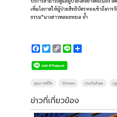
บริการสามารถดูแลผู้ป่วยได้อย่างต่อเนื่อง 
เพิ่มโอกาสให้ผู้ป่วยสิทธิบัตรทองเข้าถึงการร
ธรรม”นางสาวพลอยทะเล ย้ำ
F
T
C
Li
S
ac
wi
o
n
h
e
tt
p
e
ar
b
er
y
e
o
Li
Tags
คุณภาพชีวิต
บัตรทอง
ประกันสังคม
ปล
o
n
k
k
ข่าวที่เกี่ยวข้อง