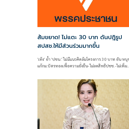
ส้มขยาด! ไม่แตะ 30 บาท ดันปฎิรูป
สปสช.ให้มีส่วนร่วมมากขึ้น
'เท้ง' ย้ำ 'ปชน.' ไม่มีแนวคิดล้มโครงการ 30 บาท ยัน หนุ
แก้กม.บัตรทองเพื่อความยั่งยืน-ไม่ลดสิทธิปชช.-ไม่เพิ่ม
ภาระผู้ป่วย พร้อมดันปฏิรูป สปสช. ให้ภาคประชาชน-ผู้
บริการมีส่วนร่วมมากขึ้น