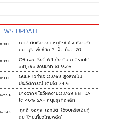
EWS UPDATE
ด่วน! นักเรียนก่อเหตุยิงในโรงเรียนดัง
11:08 น.
นนทบุรี เสียชีวิต 2 เจ็บเกือบ 20
OR เผยครึ่งปี 69 ยังเติบโต มีรายได้
11:08 น.
381,793 ล้านบาท โต 9.2%
GULF โวกำไร Q2/69 สูงสุดเป็น
11:03 น.
ประวัติการณ์ เติบโต 74%
บางจากฯ โชว์ผลงานQ2/69 EBITDA
10:55 น.
โต 46% SAF หนุนธุรกิจหลัก
'ศุภจี' จ่อคุย 'เอกนิติ' ใช้งบหรือเงินกู้
10:50 น.
ลุย 'ไทยเที่ยวไทยพลัส'