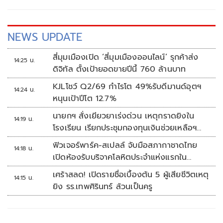
NEWS UPDATE
สี่มุมเมืองเปิด ‘สี่มุมเมืองออนไลน์’ รุกค้าส่ง
14:25 น.
ดิจิทัล ตั้งเป้ายอดขายปีนี้ 760 ล้านบาท
KJLโชว์ Q2/69 กำไรโต 49%รับดีมานด์อุตฯ
14:24 น.
หนุนเป้าปีโต 12.7%
นายกฯ สั่งเยียวยาเร่งด่วน เหตุกราดยิงใน
14:19 น.
โรงเรียน เรียกประชุมกองทุนเงินช่วยเหลือฯ
ทันที
ฟิวเจอร์พาร์ค-สเปลล์ จับมือสภากาชาดไทย
14:18 น.
เปิดห้องรับบริจาคโลหิตประจำแห่งแรกใน
ศูนย์การค้าปทุมธานี
เศร้าสลด! เปิดรายชื่อเบื้องต้น 5 ผู้เสียชีวิตเหตุ
14:15 น.
ยิง รร.เทพศิรินทร์ ล้วนเป็นครู