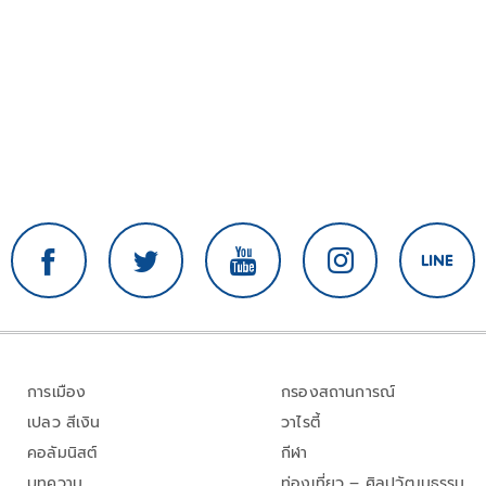
การเมือง
กรองสถานการณ์
เปลว สีเงิน
วาไรตี้
คอลัมนิสต์
กีฬา
บทความ
ท่องเที่ยว – ศิลปวัฒนธรรม