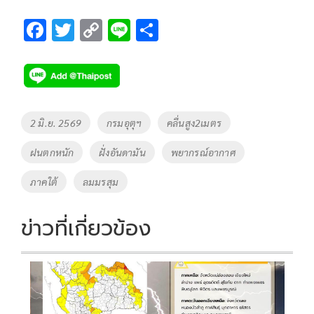
F
T
C
Li
S
ac
wi
o
n
h
e
tt
p
e
ar
b
er
y
e
o
Li
Tags
2 มิ.ย. 2569
กรมอุตุฯ
คลื่นสูง2เมตร
o
n
ฝนตกหนัก
ฝั่งอันดามัน
พยากรณ์อากาศ
k
k
ภาคใต้
ลมมรสุม
ข่าวที่เกี่ยวข้อง