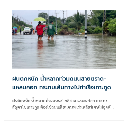
ฝนตกหนัก น้ำหลากท่วมถนนสายตราด-
แหลมศอก กระทบเส้นทางไปท่าเรือเกาะกูด
ฝนตกหนัก น้ำหลากท่วมถนนสายตราด-แหลมศอก กระทบ
สัญจรไปเกาะกูด ต้องใช้ถนนเลี่ยง,จนท.เร่งเคลียร์เศษไม้อุดตัน
ท่อ ชาวบ้านห้วงน้ำขาววอน เร่งแก้ไข หลังน้ำท่วมซ้ำซาก