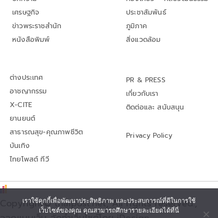
เศรษฐกิจ
ประชาสัมพันธ์
ข่าวพระราชสำนัก
ภูมิภาค
หนังสือพิมพ์
สิ่งแวดล้อม
ต่างประเทศ
PR & PRESS
อาชญากรรม
เกี่ยวกับเรา
X-CITE
ติดต่อและ สนับสนุน
ยานยนต์
สาธารณสุข-คุณภาพชีวิต
Privacy Policy
บันเทิง
ไทยโพสต์ ทีวี
Copyright© thaipost.net, All rights reserved.,
เราใช้คุกกี้เพื่อพัฒนาประสิทธิภาพ และประสบการณ์ที่ดีในการใช้
เว็บไซต์ของคุณ คุณสามารถศึกษารายละเอียดได้ที่นี่
ออกแบบเว็บ จัดทำเว็บไซต์โดย iDesign