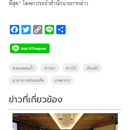
ที่สุด” โฆษกประจำสำนักนายกฯกล่าว
F
T
C
Li
S
ac
wi
o
n
h
e
tt
p
e
ar
b
er
y
e
o
Li
Tags
ขาดแคลนน้ำ
ชาวนา
ชาวไร่
ภัยแล้ง
o
n
มาตรการช่วยเหลือ
เกษตรกร
k
k
ข่าวที่เกี่ยวข้อง