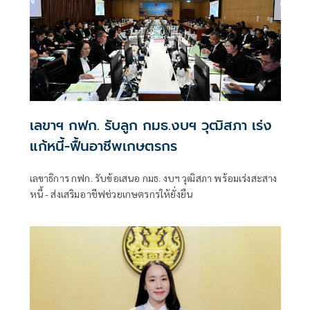
เลขาฯ กฟก. รับลูก กมธ.งบฯ วุฒิสภา เร่ง
แก้หนี้-ฟื้นอาชีพเกษตรกร
เลขาธิการ กฟก. รับข้อเสนอ กมธ. งบฯ วุฒิสภา พร้อมเร่งสะสาง
หนี้ - ส่งเสริมอาชีฟช่วยเกษตรกรให้ยั่งยืน