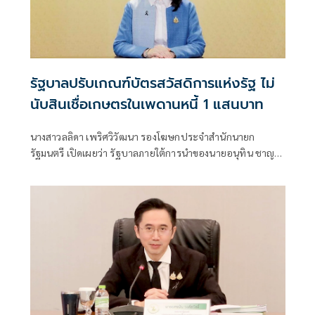
รัฐบาลปรับเกณฑ์บัตรสวัสดิการแห่งรัฐ ไม่
นับสินเชื่อเกษตรในเพดานหนี้ 1 แสนบาท
นางสาวลลิดา เพริศวิวัฒนา รองโฆษกประจำสำนักนายก
รัฐมนตรี เปิดเผยว่า รัฐบาลภายใต้การนำของนายอนุทิน ชาญวีร
กูล นายกรัฐมนตรี เดินหน้าดูแลผู้มีรายได้น้อยและเกษตรกร
อย่างต่อเนื่อง โดยคณะรัฐมนตรีได้เห็นชอบการปรับปรุงหลัก
เกณฑ์โครงการลงทะเบียนเพื่อสวัสดิการแห่งรัฐ ปี 2569