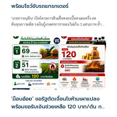
พร้อมโชว์ขับรถแทรกเตอร์
'นายกฯอนุทิน' เปิดโครงการสินเชื่อดอกเบี้ยคนละครึ่ง ลด
ต้นทุนการผลิต วงเงินกู้เกษตรกรรายละไม่เกิน 1 แสนบาท ย้ำรัฐ
มุ่งช่วยคนไทย ก่อนโชว์ขับรถแทรกเตอร์ไฟฟ้า
‘ม็อบอ้อย’ ขอรัฐตัดเงื่อนไขห้ามเผาแปลง
พร้อมขอรับเงินช่วยเหลือ 120 บาท/ตัน กระ
ทรวงฯ ชี้เสี่ยงกระทบเป้าหมายลด PM2.5