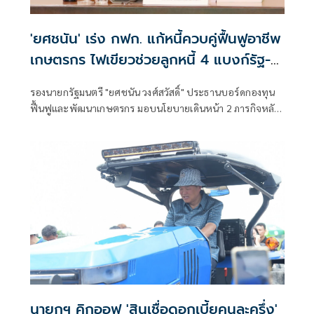
'ยศชนัน' เร่ง กฟก. แก้หนี้ควบคู่ฟื้นฟูอาชีพ
เกษตรกร ไฟเขียวช่วยลูกหนี้ 4 แบงก์รัฐ-
ซื้อที่ดินคืน 228 ไร่
รองนายกรัฐมนตรี "ยศชนัน วงศ์สวัสดิ์" ประธานบอร์ดกองทุน
ฟื้นฟูและพัฒนาเกษตรกร มอบนโยบายเดินหน้า 2 ภารกิจหลัก
แก้ปัญหาหนี้ควบคู่การฟื้นฟูอาชีพเกษตรกร พร้อมเห็นชอบ
โครงการช่วยเหลือลูกหนี้ธ
นายกฯ คิกออฟ 'สินเชื่อดอกเบี้ยคนละครึ่ง'