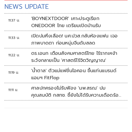
NEWS UPDATE
'BOYNEXTDOOR' เคาะประตูเรียก
11:37 น.
ONEDOOR ไทย เตรียมเปิดบ้านรับ
เปิดปมหึงเลือด! นศ.ปวส.กลับห้องแฟน เจอ
11:33 น.
ภาพบาดตา ก่อนหนุ่มจีนดับสลด
ดร.เอนก เตือนสังคมศาสตร์ไทย ไร้รากเหง้า
11:22 น.
ระวังกลายเป็น 'ศาสตร์ไร้จิตวิญญาณ'
'น้ำตาล' ตัวแม่แฟชั่นไอคอน ขึ้นแท่นแบรนด์
11:19 น.
แอมฯ FitFlop
ศาลปกครองไม่รับฟ้อง 'นพ.สรณ' ปม
11:11 น.
คุณสมบัติ กสทช. ชี้ยังไม่ได้รับความเดือดร้อน
เสียหาย