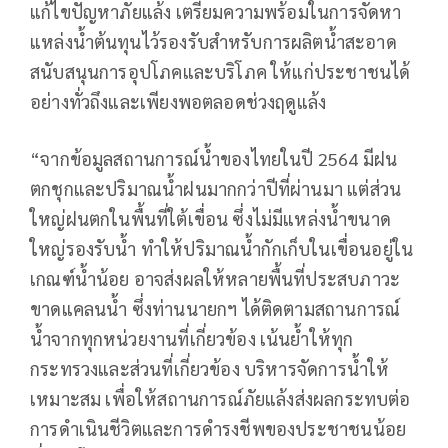
แก้ไขปัญหาภัยแล้ง เตรียมความพร้อมในการจัดหา
แหล่งน้ำต้นทุนไว้รองรับสำหรับการผลิตน้ำสะอาด
สนับสนุนการอุปโภคและบริโภค ให้แก่ประชาชนได้
อย่างทั่วถึงและเพียงพอตลอดช่วงฤดูแล้ง
“จากข้อมูลสถานการณ์น้ำของไทยในปี 2564 มีฝน
ตกชุกและปริมาณน้ำฝนมากกว่าปีที่ผ่านมา แต่ส่วน
ใหญ่ฝนตกในพื้นที่ใต้เขื่อน ซึ่งไม่มีแหล่งน้ำขนาด
ใหญ่รองรับน้ำ ทำให้ปริมาณน้ำกักเก็บในเขื่อนอยู่ใน
เกณฑ์น้ำน้อย อาจส่งผลให้หลายพื้นที่ประสบภาวะ
ขาดแคลนน้ำ ซึ่งท่านนายกฯ ได้ติดตามสถานการณ์
น้ำจากทุกหน่วยงานที่เกี่ยวข้อง เน้นย้ำให้ทุก
กระทรวงและส่วนที่เกี่ยวข้อง บริหารจัดการน้ำให้
เหมาะสม เพื่อให้สถานการณ์ภัยแล้งส่งผลกระทบต่อ
การดำเนินชีวิตและการดำรงชีพของประชาชนน้อย