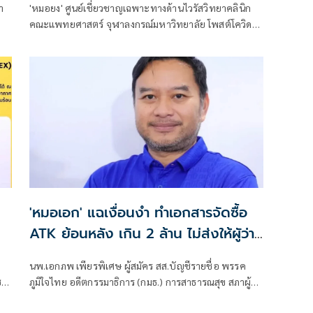
า
'หมอยง' ศูนย์เชี่ยวชาญเฉพาะทางด้านไวรัสวิทยาคลินิก
คณะแพทยศาสตร์ จุฬาลงกรณ์มหาวิทยาลัย โพสต์โควิด
19 สายพันธุ์ใหม่แพร่กระจายเร็ว BA.3.2 ทำไมเรียกชื่อ
เล่นว่า 'จั๊กจั่น'
'หมอเอก' แฉเงื่อนงำ ทำเอกสารจัดซื้อ
ATK ย้อนหลัง เกิน 2 ล้าน ไม่ส่งให้ผูัว่าฯ
เรื่องถึงปปช.แล้ว
นพ.เอกภพ เพียรพิเศษ ผู้สมัคร สส.บัญชีรายชื่อ พรรค
นี
ภูมิใจไทย อดีตกรรมาธิการ (กมธ.) การสาธารณสุข สภาผู้
มิ
แทนราษฎร โพสต์เฟซบุ๊กกรณีการจัดซื้อ ATK ว่า