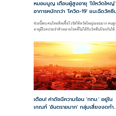
หมอมนูญ เตือนผู้สูงอายุ 'ไข้หวัดใหญ่'
อาการหนักกว่า 'โควิด-19' แนะฉีดวัคซีน
ละเข็ม ลดรุนแรง
ช่วงนี้พบคนไทยติดเชื้อไวรัสไข้หวัดใหญ่เยอะมาก คนสู
อายุมีโรคประจำตัวหลายโรคที่ไม่ได้รับวัคซีนป้องกันไข้
หวัดใหญ่ เวลาติดเชื้อ บางคนอาการหนัก
เตือน! ค่าดัชนีความร้อน 'กทม.' อยู่ใน
เกณฑ์ 'อันตรายมาก' กลุ่มเสี่ยงงดทำ
กิจกรรมกลางแจ้งเด็ดขาด