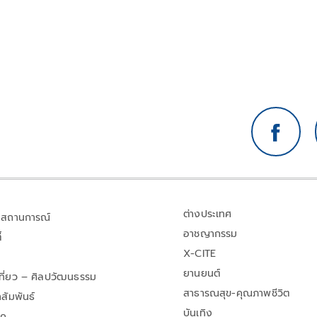
ต่างประเทศ
สถานการณ์
อาชญากรรม
้
X-CITE
ยานยนต์
เที่ยว – ศิลปวัฒนธรรม
สาธารณสุข-คุณภาพชีวิต
สัมพันธ์
บันเทิง
าค