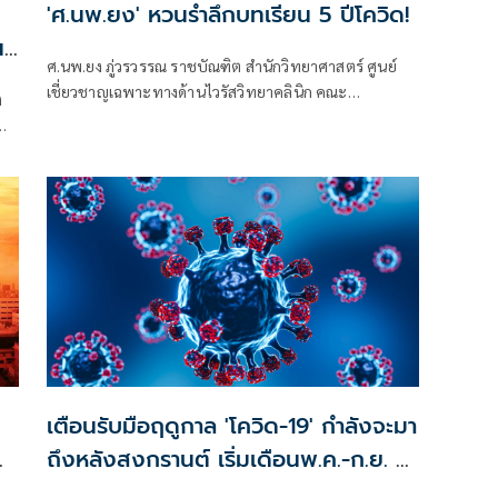
'ศ.นพ.ยง' หวนรำลึกบทเรียน 5 ปีโควิด!
ปี
ศ.นพ.ยง ภู่วรวรรณ ราชบัณฑิต สำนักวิทยาศาสตร์ ศูนย์
เชี่ยวชาญเฉพาะทางด้านไวรัสวิทยาคลินิก คณะ
ง
แพทยศาสตร์ จุฬาลงกรณ์มหาวิทยาลัย
เตือนรับมือฤดูกาล 'โควิด-19' กำลังจะมา
ถึงหลังสงกรานต์ เริ่มเดือนพ.ค.-ก.ย. มี
อุบัติการณ์สูง