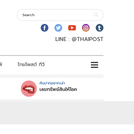
LINE : @THAIPOST
พ์
ไทยโพสต์ ทีวี
คันปากอยากเล่า
เลขทรัพย์สินให้โชค