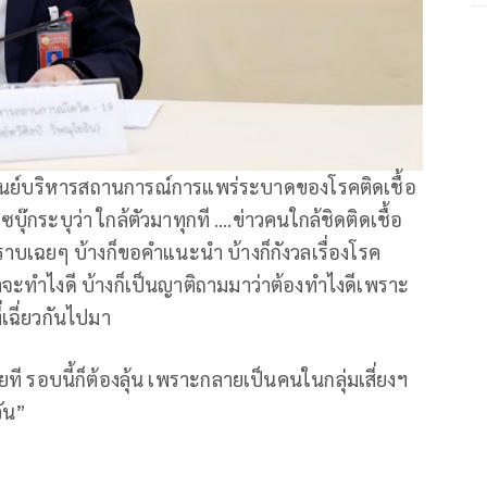
กศูนย์บริหารสถานการณ์การแพร่ระบาดของโรคติดเชื้อ
ุ๊กระบุว่า ใกล้ตัวมาทุกที ….ข่าวคนใกล้ชิดติดเชื้อ
ทราบเฉยๆ บ้างก็ขอคำแนะนำ บ้างก็กังวลเรื่องโรค
าจะทำไงดี บ้างก็เป็นญาติถามมาว่าต้องทำไงดีเพราะ
ี่เฉี่ยวกันไปมา
ยที รอบนี้ก็ต้องลุ้น เพราะกลายเป็นคนในกลุ่มเสี่ยงฯ
วัน”