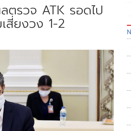
่งผลตรวจ ATK รอดไป
มเสี่ยงวง 1-2
N