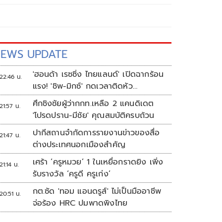
EWS UPDATE
'ฮอนด้า เรซซิ่ง ไทยแลนด์' เปิดฉากร้อน
22:46 น.
แรง! 'ชิพ-มิกซ์' กดเวลาติดหัว
แถว ARRC สนาม 4 ที่มัลดาลิกา
ศึกชิงชัยผู้ว่ากกท.เหลือ 2 แคนดิเดต
21:57 น.
'โปรดปราน-มีชัย' คุณสมบัติครบถ้วน
ปากีสถานจำกัดการรายงานข่าวของสื่อ
21:47 น.
ต่างประเทศนอกเมืองสำคัญ
เศร้า ‘ครูหมวย’ 1 ในเหยื่อกราดยิง เพิ่ง
21:14 น.
รับรางวัล ‘ครูดี ครูเก่ง’
กต.ซัด 'ทอม แอนดรูส์' ไม่เป็นมืออาชีพ
20:51 น.
จ่อร้อง HRC ปมพาดพิงไทย