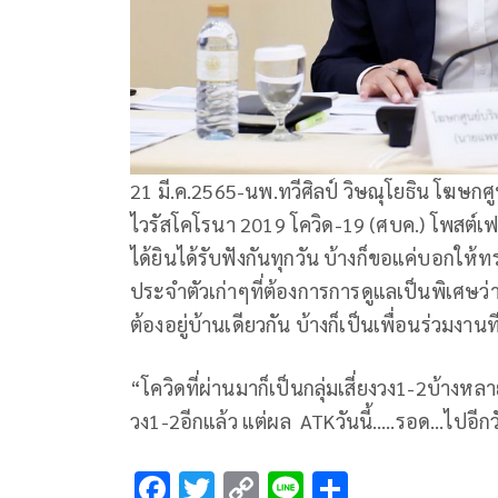
21 มี.ค.2565-นพ.ทวีศิลป์ วิษณุโยธิน โฆษ
ไวรัสโคโรนา 2019 โควิด-19 (ศบค.) โพสต์เฟซบ
ได้ยินได้รับฟังกันทุกวัน บ้างก็ขอแค่บอกให้
ประจำตัวเก่าๆที่ต้องการการดูแลเป็นพิเศษว่
ต้องอยู่บ้านเดียวกัน บ้างก็เป็นเพื่อนร่วมงานท
“โควิดที่ผ่านมาก็เป็นกลุ่มเสี่ยงวง1-2บ้างหลา
วง1-2อีกแล้ว แต่ผล ATKวันนี้…..รอด…ไปอีก
F
T
C
Li
S