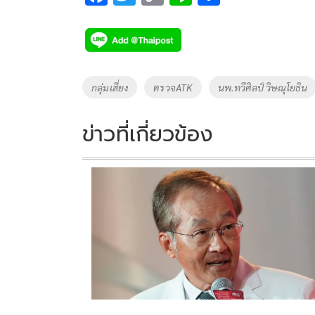
ac
wi
o
n
h
e
tt
p
e
ar
b
er
y
e
o
Li
Tags
กลุ่มเสี่ยง
ตรวจATK
นพ.ทวีศิลป์ วิษณุโยธิน
o
n
k
k
ข่าวที่เกี่ยวข้อง