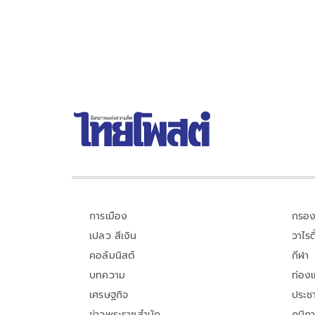
33.0 - 41.9 องศาเซลเซียส)
การเมือง
กรอง
เปลว สีเงิน
วาไรตี
คอลัมนิสต์
กีฬา
บทความ
ท่อง
เศรษฐกิจ
ประชา
ข่าวพระราชสำนัก
ภูมิภ