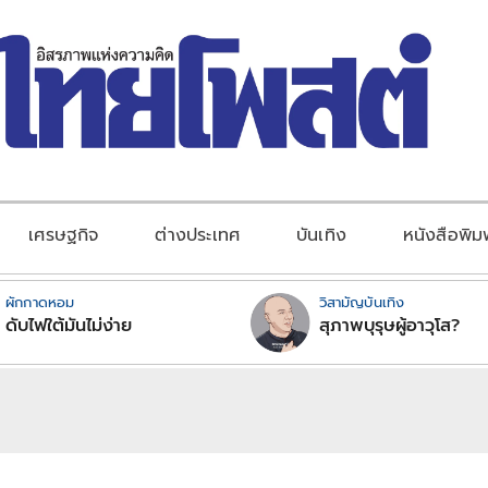
เศรษฐกิจ
ต่างประเทศ
บันเทิง
หนังสือพิม
ผักกาดหอม
วิสามัญบันเทิง
ดับไฟใต้มันไม่ง่าย
สุภาพบุรุษผู้อาวุโส?