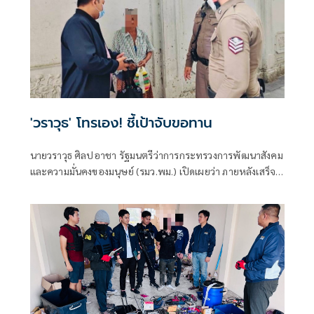
'วราวุธ' โทรเอง! ชี้เป้าจับขอทาน
นายวราวุธ ศิลปอาชา รัฐมนตรีว่าการกระทรวงการพัฒนาสังคม
และความมั่นคงของมนุษย์ (รมว.พม.) เปิดเผยว่า ภายหลังเสร็จ
สิ้นภารกิจ