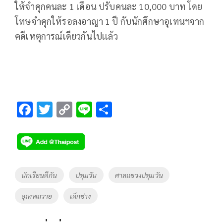
ให้จำคุกคนละ 1 เดือน ปรับคนละ 10,000 บาท โดย
โทษจำคุกให้รอลงอาญา 1 ปี กับนักศึกษาอุเทนฯจาก
คดีเหตุการณ์เดียวกันไปเเล้ว
F
T
C
Li
S
ac
wi
o
n
h
e
tt
p
e
ar
b
er
y
e
o
Li
Tags
นักเรียนตีกัน
ปทุมวัน
ศาลเเขวงปทุมวัน
o
n
อุเทพถวาย
เด็กช่าง
k
k