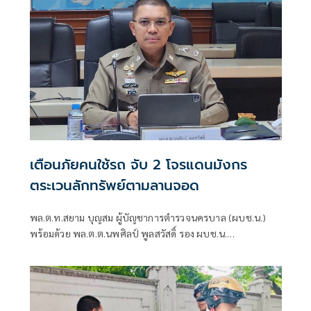
เตือนภัยคนใช้รถ จับ 2 โจรแดนมังกร
ตระเวนลักทรัพย์ตามลานจอด
พล.ต.ท.สยาม บุญสม ผู้บัญชาการตำรวจนครบาล (ผบช.น.)
พร้อมด้วย พล.ต.ต.นพศิลป์ พูลสวัสดิ์ รอง ผบช.น.
พล.ต.ต.กัมปนาท อรุณคีรีโรจน์ ผบก.น.7