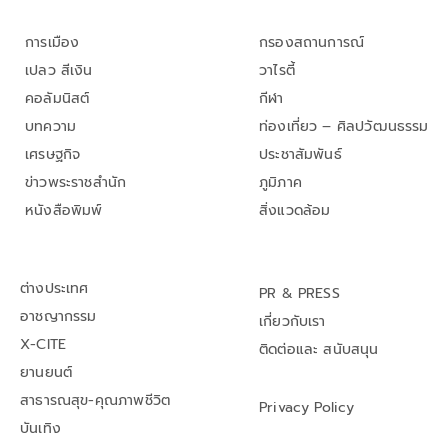
การเมือง
กรองสถานการณ์
เปลว สีเงิน
วาไรตี้
คอลัมนิสต์
กีฬา
บทความ
ท่องเที่ยว – ศิลปวัฒนธรรม
เศรษฐกิจ
ประชาสัมพันธ์
ข่าวพระราชสำนัก
ภูมิภาค
หนังสือพิมพ์
สิ่งแวดล้อม
ต่างประเทศ
PR & PRESS
อาชญากรรม
เกี่ยวกับเรา
X-CITE
ติดต่อและ สนับสนุน
ยานยนต์
สาธารณสุข-คุณภาพชีวิต
Privacy Policy
บันเทิง