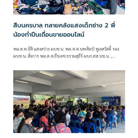
สืบนครบาล ทลายคลังแสงเด็กช่าง 2 พี่
น้องทำปืนเถื่อนขายออนไลน์
พล.ต.ท.ธิติ แสงสว่าง ผบช.น. พล.ต.ต.นพศิลป์ พูลสวัสดิ์ รอง
ผบช.น. สั่งการ พล.ต.ต.ธีรเดช ธรรมสุธีร์ ผบก.สส.บช.น. ,
พ.ต.อ.อิสเรศ ปาลาพงศ์ รอง ผบก.สส.บช.น. , พ.ต.อ.อรรชว
ศิษฏ์ ศรีบุณยมานนทน์ ผกก.สส.3 บก.สส.บช.น.