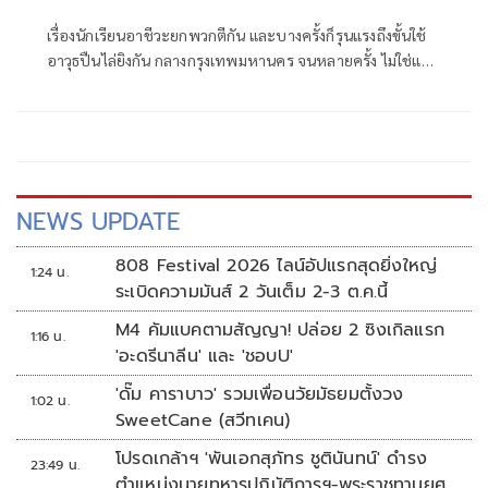
เรื่องนักเรียนอาชีวะยกพวกตีกัน และบางครั้งก็รุนแรงถึงขั้นใช้
อาวุธปืนไล่ยิงกัน กลางกรุงเทพมหานคร จนหลายครั้ง ไม่ใช่แค่
เด็กอาชีวะที่ร่วมก่อเหตุที่ได้รับบาดเจ็บ-เสียชีวิต
NEWS UPDATE
808 Festival 2026 ไลน์อัปแรกสุดยิ่งใหญ่
1:24 น.
ระเบิดความมันส์ 2 วันเต็ม 2-3 ต.ค.นี้
M4 คัมแบคตามสัญญา! ปล่อย 2 ซิงเกิลแรก
1:16 น.
'อะดรีนาลีน' และ 'ชอบU'
'ดั๊ม คาราบาว' รวมเพื่อนวัยมัธยมตั้งวง
1:02 น.
SweetCane (สวีทเคน)
โปรดเกล้าฯ 'พันเอกสุภัทร ชูตินันทน์' ดำรง
23:49 น.
ตำแหน่งนายทหารปฏิบัติการฯ-พระราชทานยศ