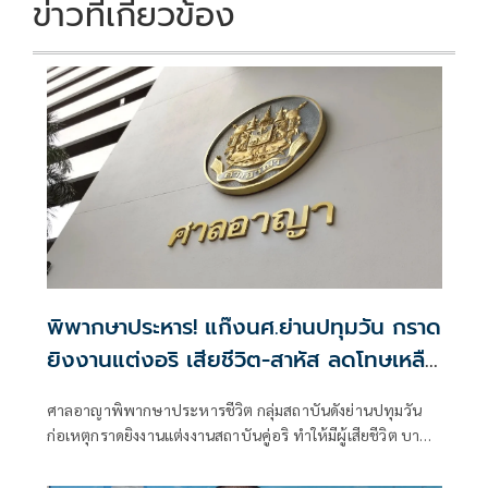
ข่าวที่เกี่ยวข้อง
พิพากษาประหาร! แก๊งนศ.ย่านปทุมวัน กราด
ยิงงานแต่งอริ เสียชีวิต-สาหัส ลดโทษเหลือ
คุกตลอดชีวิต
ศาลอาญาพิพากษาประหารชีวิต กลุ่มสถาบันดังย่านปทุมวัน
ก่อเหตุกราดยิงงานแต่งงานสถาบันคู่อริ ทำให้มีผู้เสียชีวิต บาด
เจ็บ ลดโทษเหลือคุกตลอดชีวิต