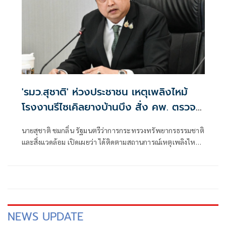
'รมว.สุชาติ' ห่วงประชาชน เหตุเพลิงไหม้
โรงงานรีไซเคิลยางบ้านบึง สั่ง คพ. ตรวจ
คุณภาพอากาศเข้ม-แจ้งเตือนประชาชนใกล้
นายสุชาติ ชมกลิ่น รัฐมนตรีว่าการกระทรวงทรัพยากรธรรมชาติ
ชิด
และสิ่งแวดล้อม เปิดเผยว่า ได้ติดตามสถานการณ์เหตุเพลิงไหม้
โรงงานรีไซเคิลยางรถยนต์ บริษัท ซิน อี้ ไท่ อินดัสเตรียล เทรด
จำกัด ตำบลคลองกิ่ว อำเภอบ้านบึง จังหวัดชลบุรี อย่างใกล้ชิด
ด้วยความห่วงใยผลกระทบด้านมลพิษและสุขภาพของ
ประชาชน พร้อมสั่งการให้กรมควบคุมมลพิษ (คพ.) บูรณาการ
หน่วยงานที่เกี่ยวข้อง เร่งสนับสนุนการระงับเหตุ ตรวจสอบ
คุณภาพอากาศและสิ่งแวดล้อม รวมถึงแจ้งเตือนประชาชนอย่าง
NEWS UPDATE
ต่อเนื่องจนกว่าสถานการณ์จะคลี่คลาย