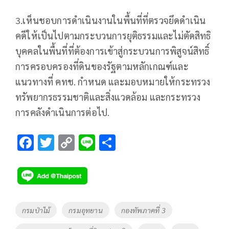
3.เห็นชอบการดำเนินงานในพื้นที่ที่ตรวจยึดดำเนิน
คดีให้เป็นไปตามกระบวนการยุติธรรมและไม่ตัดสิทธิ
บุคคลในพื้นที่ที่ต้องการเข้าสู่กระบวนการพิสูจน์สิทธิ์
การครอบครองที่ดินของรัฐตามหลักเกณฑ์และ
แนวทางที่ คทช. กำหนด และมอบหมายให้กระทรวง
ทรัพยากรธรรมชาติและสิ่งแวดล้อม และกระทรวง
การคลังดำเนินการต่อไป.
F
T
C
Li
S
ac
wi
o
n
h
e
tt
p
e
ar
b
er
y
e
o
Li
Tags
กรมป่าไม้
กรมอุทยาน
กองทัพภาคที่ 3
o
n