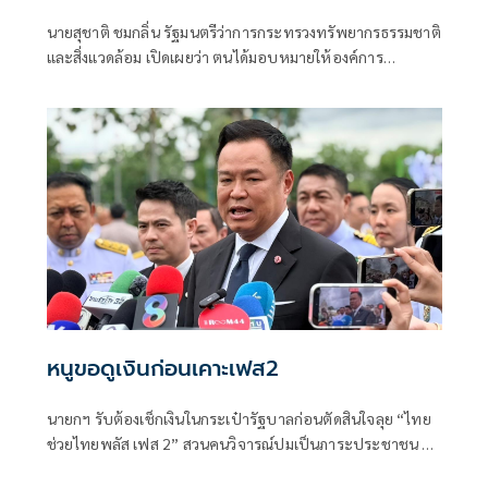
คอมพิวเตอร์ 22 เครื่อง เติมโอกาสเด็ก
นายสุชาติ ชมกลิ่น รัฐมนตรีว่าการกระทรวงทรัพยากรธรรมชาติ
โรงเรียนบ้านกิ่วลม จ.เชียงใหม่
และสิ่งแวดล้อม เปิดเผยว่า ตนได้มอบหมายให้องค์การ
อุตสาหกรรมป่าไม้ (อ.อ.ป.) ดำเนินการจัด “พิธีทอดผ้าป่า
สามัคคีเพื่อการศึกษา กระทรวงทรัพยากรธรรมชาติและสิ่ง
แวดล้อม” ณ โรงเรียนบ้านกิ่วลม ตำบลบ่อหลวง อำเภอฮอด
จังหวัดเชียงใหม่ เพื่อสนับสนุนการศึกษาและเพิ่มโอกาสให้กับ
เด็กและเยาวชนในพื้นที่ โดยสนับสนุนคอมพิวเตอร์ จำนวน 22
เครื่อง สำหรับใช้ในการเรียนการสอนและส่งเสริมทักษะด้าน
เทคโนโลยีสารสนเทศ
หนูขอดูเงินก่อนเคาะเฟส2
นายกฯ รับต้องเช็กเงินในกระเป๋ารัฐบาลก่อนตัดสินใจลุย “ไทย
ช่วยไทยพลัส เฟส 2” สวนคนวิจารณ์ปมเป็นภาระประชาชน ชี้
การค้า-จีดีพีพุ่งไม่พูดถึง “ศุภจี” รอถก “เอกนิติ” ดันไทยเที่ยว