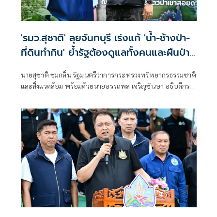
'รมว.สุชาติ' ลุยจันทบุรี เร่งแก้ 'น้ำ-ช้างป่า-
ที่ดินทำกิน' ย้ำรัฐต้องดูแลทั้งคนและผืนป่า
เดินหน้าสร้างสมดุล 'คนอยู่ได้ ช้างอยู่ได้ ป่า
นายสุชาติ ชมกลิ่น รัฐมนตรีว่าการกระทรวงทรัพยากรธรรมชาติ
อยู่รอด'
และสิ่งแวดล้อม พร้อมด้วยนายอรรถพล เจริญชันษา อธิบดีกรม
อุทยานแห่งชาติ สัตว์ป่า และพันธุ์พืช และคณะผู้บริหารกระทร
วงฯ ลงพื้นที่อำเภอสอยดาว จังหวัดจันทบุรี รับฟังปัญหาจาก
ประชาชนโดยตรง