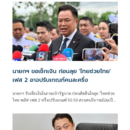
ไทยพลัสหรือไม่
นายกฯ ขอเช็กเงิน ก่อนลุย 'ไทยช่วยไทย'
เฟส 2 อาจปรับเกณฑ์คนละครึ่ง
นายกฯ รับเช็กเงินในกระเป๋ารัฐบาล ก่อนตัดสินใจลุย 'ไทยช่วย
ไทย พลัส' เฟส 2 หรือปรับเกณฑ์ 50:50 สวนคนวิจารณ์ปมเป็น
ภาระประชาชน ชี้การค้า-จีดีพี พุ่งไม่พูดถึง ยันสถานะคลังยัง
แข็งแรง