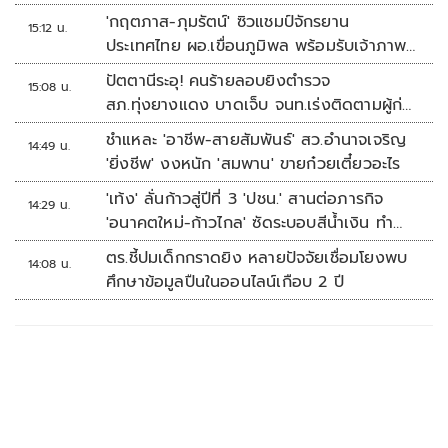
'กฤตภาส-ภุมรัตน์' ซิวแชมป์จักรยาน
15:12 น.
ประเทศไทย ผอ.เขื่อนภูมิพล พร้อมรับเจ้าภาพ
ต่อ ปี 2570
ปัตตานีระอุ! คนร้ายลอบยิงตำรวจ
15:08 น.
สภ.ทุ่งยางแดง บาดเจ็บ จนท.เร่งติดตามผู้ก่อ
เหตุ
ชำแหละ 'อาชีพ-สายสัมพันธ์' สว.อำนาจเจริญ
14:49 น.
'ยิ่งชีพ' งงหนัก 'สมพาน' ขายก๋วยเตี๋ยวอะไร
'เท้ง' ลั่นก้าวสู่ปีที่ 3 'ปชน.' สานต่อภารกิจ
14:29 น.
'อนาคตใหม่-ก้าวไกล' ซัดระบอบสีน้ำเงิน ทำ
หลักนิติรัฐ-นิติธรรมสั่นคลอน
ตร.ชี้ปมเด็กกราดยิง หลายปัจจัยเชื่อมโยงพบ
14:08 น.
ศึกษาข้อมูลปืนในออนไลน์เกือบ 2 ปี