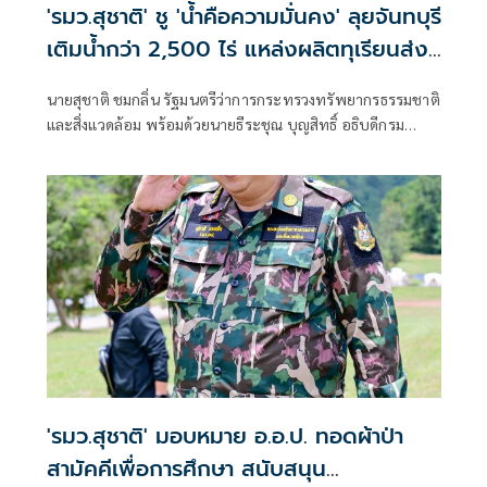
'รมว.สุชาติ' ชู 'น้ำคือความมั่นคง' ลุยจันทบุรี
เติมน้ำกว่า 2,500 ไร่ แหล่งผลิตทุเรียนส่ง
ออกของไทย พร้อมเติมน้ำให้ช้างป่า
นายสุชาติ ชมกลิ่น รัฐมนตรีว่าการกระทรวงทรัพยากรธรรมชาติ
และสิ่งแวดล้อม พร้อมด้วยนายธีระชุณ บุญสิทธิ์ อธิบดีกรม
ทรัพยากรน้ำ และคณะผู้บริหารกระทรวงฯ ลงพื้นที่จังหวัด
จันทบุรี เดินหน้าขับเคลื่อนนโยบายรัฐบาลด้านการบริหาร
จัดการน้ำเชิงรุก เร่งเพิ่มน้ำต้นทุนให้ภาคการเกษตร รองรับทั้ง
ฤดูแล้งและฤดูน้ำหลาก
'รมว.สุชาติ' มอบหมาย อ.อ.ป. ทอดผ้าป่า
สามัคคีเพื่อการศึกษา สนับสนุน