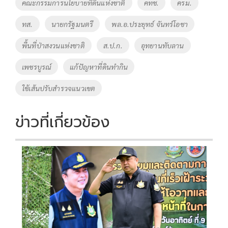
คณะกรรมการนโยบายที่ดินแห่งชาติ
คทช.
ครม.
k
k
ทส.
นายกรัฐมนตรี
พล.อ.ประยุทธ์ จันทร์โอชา
พื้นที่ป่าสงวนแห่งชาติ
ส.ป.ก.
อุทยานทับลาน
เพชรบูรณ์
แก้ปัญหาที่ดินทำกิน
ใช้เส้นปรับสำรวจแนวเขต
ข่าวที่เกี่ยวข้อง