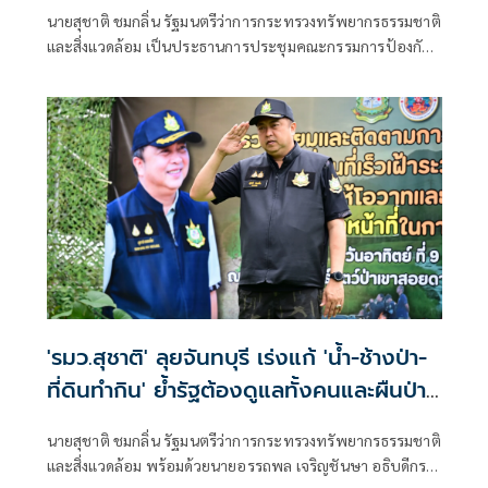
บริหารน้ำให้เกิดประโยชน์สูงสุด ตั้ง 3 คณะ
นายสุชาติ ชมกลิ่น รัฐมนตรีว่าการกระทรวงทรัพยากรธรรมชาติ
ทำงานย่อยลงพื้นที่แก้ปัญหา ย้ำ “ความ
และสิ่งแวดล้อม เป็นประธานการประชุมคณะกรรมการป้องกัน
เดือดร้อนประชาชนรอไม่ได้”
และแก้ไขปัญหาอุทกภัยและภัยแล้งในพื้นที่ภาคตะวันออก ครั้ง
ที่ 1/2569 ณ ห้องประชุมชลบุรี ชั้น 3
'รมว.สุชาติ' ลุยจันทบุรี เร่งแก้ 'น้ำ-ช้างป่า-
ที่ดินทำกิน' ย้ำรัฐต้องดูแลทั้งคนและผืนป่า
เดินหน้าสร้างสมดุล 'คนอยู่ได้ ช้างอยู่ได้ ป่า
นายสุชาติ ชมกลิ่น รัฐมนตรีว่าการกระทรวงทรัพยากรธรรมชาติ
อยู่รอด'
และสิ่งแวดล้อม พร้อมด้วยนายอรรถพล เจริญชันษา อธิบดีกรม