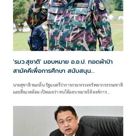
ฤดูแล้งและฤดูน้ำหลาก
'รมว.สุชาติ' มอบหมาย อ.อ.ป. ทอดผ้าป่า
สามัคคีเพื่อการศึกษา สนับสนุน
คอมพิวเตอร์ 22 เครื่อง เติมโอกาสเด็ก
นายสุชาติ ชมกลิ่น รัฐมนตรีว่าการกระทรวงทรัพยากรธรรมชาติ
โรงเรียนบ้านกิ่วลม จ.เชียงใหม่
และสิ่งแวดล้อม เปิดเผยว่า ตนได้มอบหมายให้องค์การ
อุตสาหกรรมป่าไม้ (อ.อ.ป.) ดำเนินการจัด “พิธีทอดผ้าป่า
สามัคคีเพื่อการศึกษา กระทรวงทรัพยากรธรรมชาติและสิ่ง
แวดล้อม” ณ โรงเรียนบ้านกิ่วลม ตำบลบ่อหลวง อำเภอฮอด
จังหวัดเชียงใหม่ เพื่อสนับสนุนการศึกษาและเพิ่มโอกาสให้กับ
เด็กและเยาวชนในพื้นที่ โดยสนับสนุนคอมพิวเตอร์ จำนวน 22
เครื่อง สำหรับใช้ในการเรียนการสอนและส่งเสริมทักษะด้าน