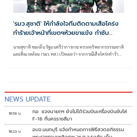
'รมว.สุชาติ' ให้กำลังใจทีมติดตามเสือโคร่ง
ทำร้ายเจ้าหน้าที่เขตฯห้วยขาแข้ง กำชับ
ระมัดระวังความปลอดภัยขั้นสูงสุด หลัง
นายสุชาติ ชมกลิ่น รัฐมนตรีว่าการกระทรวงทรัพยากรธรรมชาติ
กรมอุทยานฯ แถลงความคืบหน้ากรณีเจ้า
และสิ่งแวดล้อม (รมว.ทส.) เปิดเผยว่า จากกรณีเสือโคร่งทำร้าย
หน้าเสียชีวิต
เจ้าหน้าที่พิทักษ์ป่าเขตรักษาพันธุ์สัตว์ป่าห้วยขาแข้งเสียชีวิต
ตนได้ติดตามสถานการณ์ดังกล่าวอย่างใกล้ชิด พร้อมแสดงความ
ห่วงใยต่อเจ้าหน้าที่ผู้ปฏิบัติงานในพื้นที่ และได้กำชับให้หน่วย
งานยกระดับมาตรการความปลอดภัยขั้นสูงสุดในการปฏิบัติ
ภารกิจเพื่อความปลอดภัยของผู้ปฏิบัติงาน
NEWS UPDATE
ทอ. แจงนายกฯ ยังไม่ได้ร่วมบินเครื่องบินขับไล่
18:56 น.
F-16 ที่นครราชสีมา
อบจ.นนทบุรี แจ้งกำหนดการพิธีสวดอภิธรรม
18:23 น.
พระราชทานเพลิงศพ 'พ.ต.อ.ธงชัย เย็น