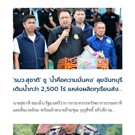
อุทยานแห่งชาติ สัตว์ป่า และพันธุ์พืช และคณะผู้บริหารกระทร
วงฯ ลงพื้นที่อำเภอสอยดาว จังหวัดจันทบุรี รับฟังปัญหาจาก
ประชาชนโดยตรง
'รมว.สุชาติ' ชู 'น้ำคือความมั่นคง' ลุยจันทบุรี
เติมน้ำกว่า 2,500 ไร่ แหล่งผลิตทุเรียนส่ง
ออกของไทย พร้อมเติมน้ำให้ช้างป่า
นายสุชาติ ชมกลิ่น รัฐมนตรีว่าการกระทรวงทรัพยากรธรรมชาติ
และสิ่งแวดล้อม พร้อมด้วยนายธีระชุณ บุญสิทธิ์ อธิบดีกรม
ทรัพยากรน้ำ และคณะผู้บริหารกระทรวงฯ ลงพื้นที่จังหวัด
จันทบุรี เดินหน้าขับเคลื่อนนโยบายรัฐบาลด้านการบริหาร
จัดการน้ำเชิงรุก เร่งเพิ่มน้ำต้นทุนให้ภาคการเกษตร รองรับทั้ง