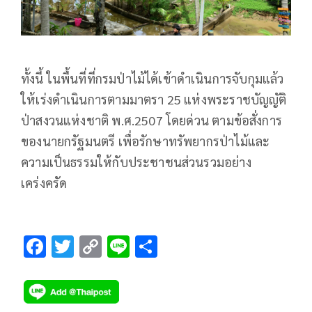
ทั้งนี้ ในพื้นที่ที่กรมป่าไม้ได้เข้าดำเนินการจับกุมแล้ว
ให้เร่งดำเนินการตามมาตรา 25 แห่งพระราชบัญญัติ
ป่าสงวนแห่งชาติ พ.ศ.2507 โดยด่วน ตามข้อสั่งการ
ของนายกรัฐมนตรี เพื่อรักษาทรัพยากรป่าไม้และ
ความเป็นธรรมให้กับประชาชนส่วนรวมอย่าง
เคร่งครัด
F
T
C
Li
S
ac
wi
o
n
h
e
tt
p
e
ar