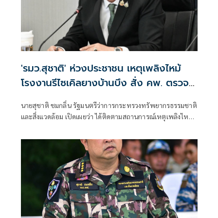
เทคโนโลยีสารสนเทศ
'รมว.สุชาติ' ห่วงประชาชน เหตุเพลิงไหม้
โรงงานรีไซเคิลยางบ้านบึง สั่ง คพ. ตรวจ
คุณภาพอากาศเข้ม-แจ้งเตือนประชาชนใกล้
นายสุชาติ ชมกลิ่น รัฐมนตรีว่าการกระทรวงทรัพยากรธรรมชาติ
ชิด
และสิ่งแวดล้อม เปิดเผยว่า ได้ติดตามสถานการณ์เหตุเพลิงไหม้
โรงงานรีไซเคิลยางรถยนต์ บริษัท ซิน อี้ ไท่ อินดัสเตรียล เทรด
จำกัด ตำบลคลองกิ่ว อำเภอบ้านบึง จังหวัดชลบุรี อย่างใกล้ชิด
ด้วยความห่วงใยผลกระทบด้านมลพิษและสุขภาพของ
ประชาชน พร้อมสั่งการให้กรมควบคุมมลพิษ (คพ.) บูรณาการ
หน่วยงานที่เกี่ยวข้อง เร่งสนับสนุนการระงับเหตุ ตรวจสอบ
คุณภาพอากาศและสิ่งแวดล้อม รวมถึงแจ้งเตือนประชาชนอย่าง
ต่อเนื่องจนกว่าสถานการณ์จะคลี่คลาย