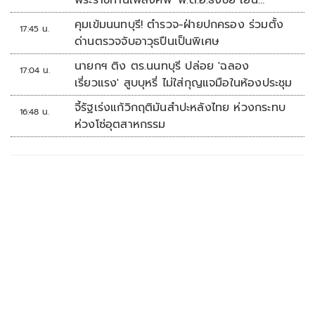
ประเสริฐ'
คุมเข้มนนทบุรี! ตำรวจ-ฝ่ายปกครอง ร่วมตั้ง
17:45 น.
ด่านตรวจจับอาวุธปืนเป็นพิเศษ
นายกฯ ติง ตร.นนทบุรี ปล่อย 'ฉลอง
17:04 น.
เรี่ยวแรง' สูบบุหรี่ ไม่ใส่กุญแจมือในห้องประชุม
จี้รัฐเร่งแก้วิกฤติมันสำปะหลังไทย ห่วงกระทบ
16:48 น.
ห่วงโซ่อุตสาหกรรม