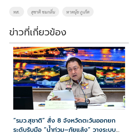
b
er
y
e
o
Li
Tags
ทส.
สุชาติ ชมกลิ่น
หาดนุ้ย ภูเก็ต
o
n
k
k
ข่าวที่เกี่ยวข้อง
“รมว.สุชาติ” สั่ง 8 จังหวัดตะวันออกยก
ระดับรับมือ “น้ำท่วม–ภัยแล้ง” วางระบบ