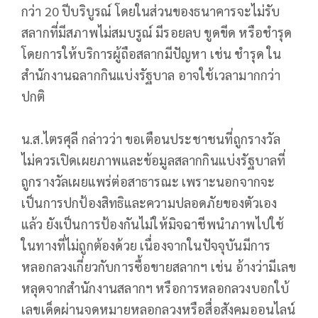
กว่า 20 ปีบริบูรณ์ โดยในส่วนของธนาคารจะไม่รับ
สลากที่มีสภาพไม่สมบรูณ์ มีรอยลบ ขูดขีด หรือชำรุด
โดยการให้บริการผู้ถือสลากมีปัญหา เช่น ชำรุด ใน
สำนักงานฉลากกินแบ่งรัฐบาล อาจใช้เวลามากกว่า
ปกติ
น.ส.ไตรศุลี กล่าวว่า ขอเตือนประชาชนที่ถูกรางวัล
ไม่ควรเปิดเผยภาพและข้อมูลสลากกินแบ่งรัฐบาลที่
ถูกรางวัลเผยแพร่ต่อสาธารณะ เพราะนอกจากจะ
เป็นการปกป้องสิทธิและความปลอดภัยของตัวเอง
แล้ว ยังเป็นการป้องกันไม่ให้มิจฉาชีพนำภาพไปใช้
ในทางที่ไม่ถูกต้องด้วย เนื่องจากในปัจจุบันมีการ
หลอกลวงเกี่ยวกับการซื้อขายสลากฯ เช่น อ้างว่ามีเลข
หลุดจากสำนักงานสลากฯ หรือการหลอกลวงบอกใบ้
เลขเด็ดผ่านจดหมายหลอกลวงหรือสื่อสังคมออนไลน์