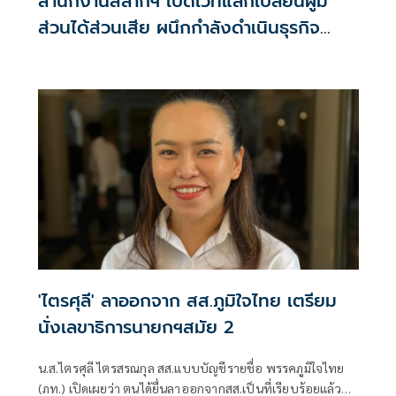
สำนักงานสลากฯ เปิดเวทีแลกเปลี่ยนผู้มี
ส่วนได้ส่วนเสีย ผนึกกำลังดำเนินธุรกิจ
สลากด้วยความรับผิดชอบต่อสังคม
'ไตรศุลี' ลาออกจาก สส.ภูมิใจไทย เตรียม
นั่งเลขาธิการนายกฯสมัย 2
น.ส.ไตรศุลี ไตรสรณกุล สส.แบบบัญชีรายชื่อ พรรคภูมิใจไทย
(ภท.) เปิดเผยว่า ตนได้ยื่นลาออกจากสส.เป็นที่เรียบร้อยแล้ว