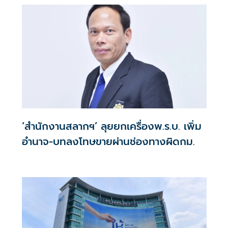
‘สำนักงานสลากฯ’ ลุยยกเครื่องพ.ร.บ. เพิ่ม
อำนาจ-บทลงโทษขายผ่านช่องทางผิดกม.