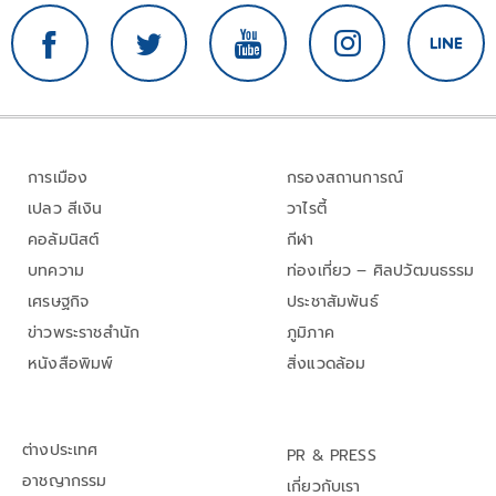
การเมือง
กรองสถานการณ์
เปลว สีเงิน
วาไรตี้
คอลัมนิสต์
กีฬา
บทความ
ท่องเที่ยว – ศิลปวัฒนธรรม
เศรษฐกิจ
ประชาสัมพันธ์
ข่าวพระราชสำนัก
ภูมิภาค
หนังสือพิมพ์
สิ่งแวดล้อม
ต่างประเทศ
PR & PRESS
อาชญากรรม
เกี่ยวกับเรา