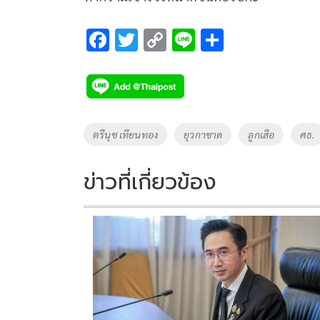
F
T
C
Li
S
ac
wi
o
n
h
e
tt
p
e
ar
b
er
y
e
o
Li
Tags
ตรีนุช เทียนทอง
ยุวกาชาด
ลูกเสือ
ศธ.
o
n
k
k
ข่าวที่เกี่ยวข้อง