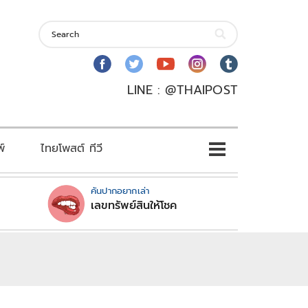
LINE : @THAIPOST
พ์
ไทยโพสต์ ทีวี
คันปากอยากเล่า
เลขทรัพย์สินให้โชค