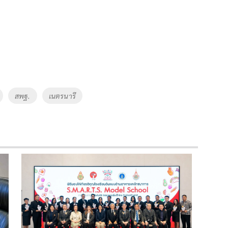
สพฐ.
เนตรนารี