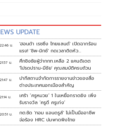
EWS UPDATE
'ฮอนด้า เรซซิ่ง ไทยแลนด์' เปิดฉากร้อน
22:46 น.
แรง! 'ชิพ-มิกซ์' กดเวลาติดหัว
แถว ARRC สนาม 4 ที่มัลดาลิกา
ศึกชิงชัยผู้ว่ากกท.เหลือ 2 แคนดิเดต
21:57 น.
'โปรดปราน-มีชัย' คุณสมบัติครบถ้วน
ปากีสถานจำกัดการรายงานข่าวของสื่อ
21:47 น.
ต่างประเทศนอกเมืองสำคัญ
เศร้า ‘ครูหมวย’ 1 ในเหยื่อกราดยิง เพิ่ง
21:14 น.
รับรางวัล ‘ครูดี ครูเก่ง’
กต.ซัด 'ทอม แอนดรูส์' ไม่เป็นมืออาชีพ
20:51 น.
จ่อร้อง HRC ปมพาดพิงไทย