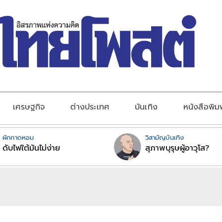
เศรษฐกิจ
ต่างประเทศ
บันเทิง
หนังสือพิม
ผักกาดหอม
วิสามัญบันเทิง
ดับไฟใต้มันไม่ง่าย
สุภาพบุรุษผู้อาวุโส?