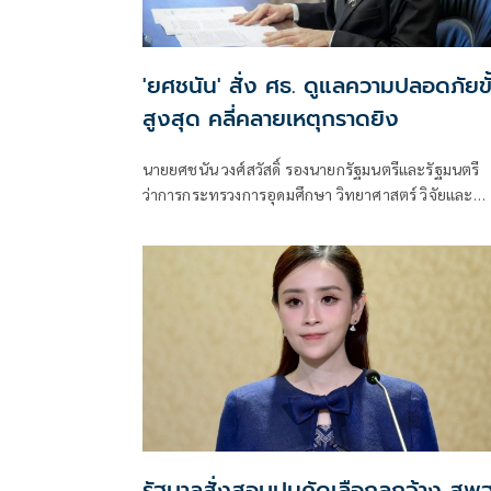
'ยศชนัน' สั่ง ศธ. ดูแลความปลอดภัยขั
สูงสุด คลี่คลายเหตุกราดยิง
นายยศชนัน วงศ์สวัสดิ์ รองนายกรัฐมนตรีและรัฐมนตรี
ว่าการกระทรวงการอุดมศึกษา วิทยาศาสตร์ วิจัยและ
นวัตกรรม โพสต์ข้อความผ่านเฟซบุ๊กว่า "ขอแสดงความ
เสียใจอย่างสุดซึ้งต่อครอบครัวผู้สูญเสีย
รัฐบาลสั่งสอบปมคัดเลือกลูกจ้าง สพฐ