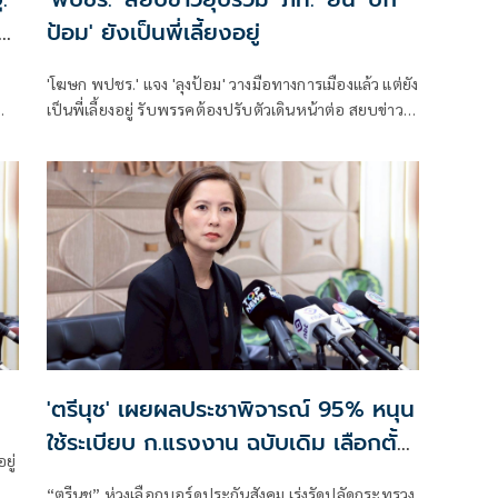
ับ
ป้อม' ยังเป็นพี่เลี้ยงอยู่
'โฆษก พปชร.' แจง 'ลุงป้อม' วางมือทางการเมืองแล้ว แต่ยัง
เป็นพี่เลี้ยงอยู่ รับพรรคต้องปรับตัวเดินหน้าต่อ สยบข่าว
ลือไม่ยุบรวม 'ภท.'
'ตรีนุช' เผยผลประชาพิจารณ์ 95% หนุน
ใช้ระเบียบ ก.แรงงาน ฉบับเดิม เลือกตั้ง
ยู่
บอร์ดประกันสังคม
“ตรีนุช” ห่วงเลือกบอร์ดประกันสังคม เร่งรัดปลัดกระทรวง