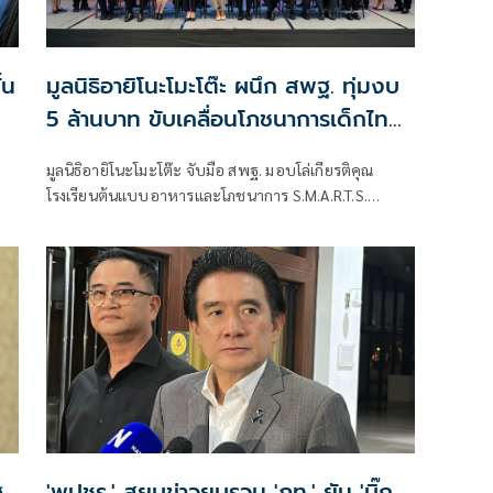
้น
มูลนิธิอายิโนะโมะโต๊ะ ผนึก สพฐ. ทุ่มงบ
5 ล้านบาท ขับเคลื่อนโภชนาการเด็กไทย
อย่างยั่งยืน
มูลนิธิอายิโนะโมะโต๊ะ จับมือ สพฐ. มอบโล่เกียรติคุณ
โรงเรียนต้นแบบอาหารและโภชนาการ S.M.A.R.T.S.
Model School พร้อมหนุนงบ 5 ล้านบาท ขับเคลื่อน
โภชนาการเด็กไทยอย่างยั่งยืน
.
'พปชร.' สยบข่าวยุบรวม 'ภท.' ยัน 'บิ๊ก