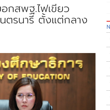
 บอกสพฐ.ไฟเขียว
-เนตรนารี ตั้งแต่กลาง
N