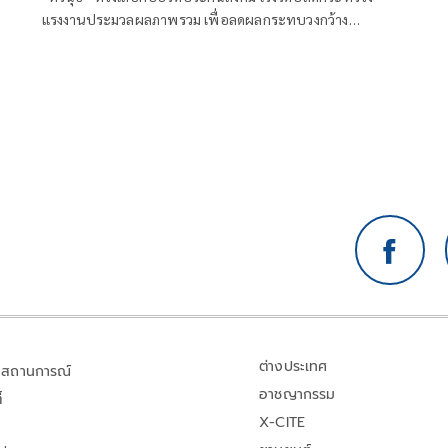
แรงงานประมวลผลภาพรวม เพื่อลดผลกระทบวงกว้าง
สปส.สรุปผลประชาพิจารณ์ พบกว่า 95 % เห็นควรใช้
ระเบียบกระทรวงแรงงานฉบับเดิมในการเลือกตั้ง
ต่างประเทศ
สถานการณ์
อาชญากรรม
้
X-CITE