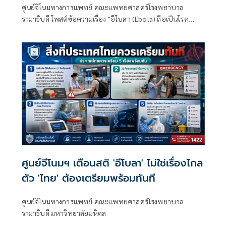
ศูนย์จีโนมทางการแพทย์ คณะแพทยศาสตร์โรงพยาบาล
รามาธิบดี โพสต์ข้อความเรื่อง "อีโบลา (Ebola) ถือเป็นโรค
ติดต่อทางเพศสัมพันธ์ (STD) หรือไม่?" โดยระบุว่า
ศูนย์จีโนมฯ เตือนสติ 'อีโบลา' ไม่ใช่เรื่องไกล
ตัว 'ไทย' ต้องเตรียมพร้อมทันที
ศูนย์จีโนมทางการแพทย์ คณะแพทยศาสตร์โรงพยาบาล
รามาธิบดี มหาวิทยาลัยมหิดล