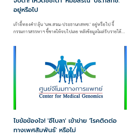
จับตา! โหวตชี้ชะตา 'หมอสรณ' ปธ.กสทช.
อยู่หรือไป
เก้าอี้ทองคำ! ลุ้น 'นพ.สรณ-ประธานกสทช.' อยู่หรือไป จี้
กรรมการสรรหาฯ ชี้ขาดให้จบไปเลย หลังข้อมูลโผล่รับรายได้
หลายทาง
ไขข้อข้องใจ! 'อีโบลา' เข้าข่าย 'โรคติดต่อ
ทางเพศสัมพันธ์' หรือไม่