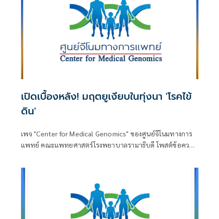
เปิดเบื้องหลัง! มฤตยูเงียบในทุ่งนา 'โรคไข้
ดิน'
เพจ "Center for Medical Genomics" ของศูนย์จีโนมทางการ
แพทย์ คณะแพทยศาสตร์โรงพยาบาลรามาธิบดี โพสต์ข้อความ
เรื่อง "แกะรอยมฤตยูเงียบในทุ่งนา: เบื้องหลัง ‘โรคไข้ดิน’ และ
ความหวังใหม่จากมุกดาหารโมเดล" โดยระบุว่า