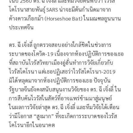
ในปี 2560 ดร. ฉี เจิ่งลี่ และทีมวิจัยค้นพบว่า ไวรัส
โคโรนาสายพันธุ์ SARS น่าจะมีต้นกําเนิดมาจาก
ค้างคาวเกือกม้า (Horseshoe Bat) ในมณฑลยูนนาน
ประเทศจีน
ดร. ฉี เจิ่งลี่ ถูกตรวจสอบอย่างใกล้ชิดในช่วงการ
ระบาดของโควิด-19 เนื่องจากห้องปฏิบัติการของเธอ
ที่สถาบันไวรัสวิทยาเมืองอู่ฮั่นทําการวิจัยเกี่ยวกับ
ไวรัสโคโรนา แต่เธอปฏิเสธว่าไวรัสโคโรนา-2019
มิได้หลุดมาจากห้องปฏิบัติการของเธอ ปัจจุบัน
รัฐบาลจีนยังคงสนับสนุนงานวิจัยของ ดร. ฉี เจิ่งลี่ ใน
การสืบค้นไวรัสในสัตว์ที่อาจแพร่ข้ามมาสู่มนุษย์
ในผลการวิจัยล่าสุด ดร. ฉี เจิ่งลี่ และทีมวิจัยได้เตือน
ว่ามีโอกาส “สูงมาก” ที่จะเกิดการระบาดของไวรัส
โคโรนาอีกในอนาคต