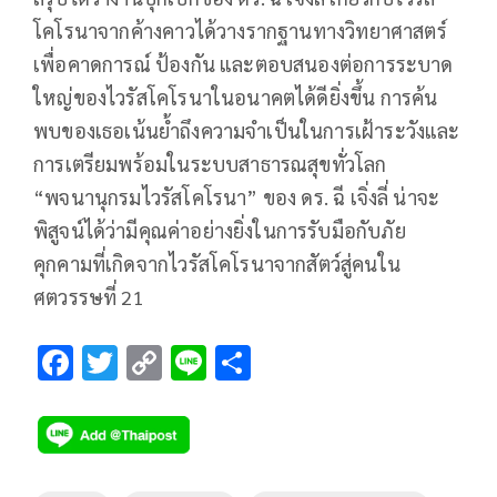
โคโรนาจากค้างคาวได้วางรากฐานทางวิทยาศาสตร์
เพื่อคาดการณ์ ป้องกัน และตอบสนองต่อการระบาด
ใหญ่ของไวรัสโคโรนาในอนาคตได้ดียิ่งขึ้น การค้น
พบของเธอเน้นย้ำถึงความจำเป็นในการเฝ้าระวังและ
การเตรียมพร้อมในระบบสาธารณสุขทั่วโลก
“พจนานุกรมไวรัสโคโรนา” ของ ดร. ฉี เจิ่งลี่ น่าจะ
พิสูจน์ได้ว่ามีคุณค่าอย่างยิ่งในการรับมือกับภัย
คุกคามที่เกิดจากไวรัสโคโรนาจากสัตว์สู่คนใน
ศตวรรษที่ 21
F
T
C
Li
S
ac
wi
o
n
h
e
tt
p
e
ar
b
er
y
e