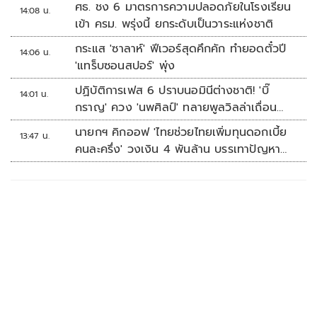
ศธ. ชง 6 มาตรการความปลอดภัยในโรงเรียน
14:08 น.
เข้า ครม. พรุ่งนี้ ยกระดับเป็นวาระแห่งชาติ
กระแส 'ซาลาห์' ฟีเวอร์สุดคึกคัก ทำยอดตั๋วปี
14:06 น.
'แทร็บซอนสปอร์' พุ่ง
ปฏิบัติการเฟส 6 ปราบนอมินีต่างชาติ! 'บิ๊
14:01 น.
กราญ' ควง 'นพศิลป์' ทลายพูลวิลล่าเถื่อน
หัวหิน
นายกฯ คิกออฟ 'ไทยช่วยไทยเพิ่มทุนดอกเบี้ย
13:47 น.
คนละครึ่ง' วงเงิน 4 พันล้าน บรรเทาปัญหา
ปากท้อง