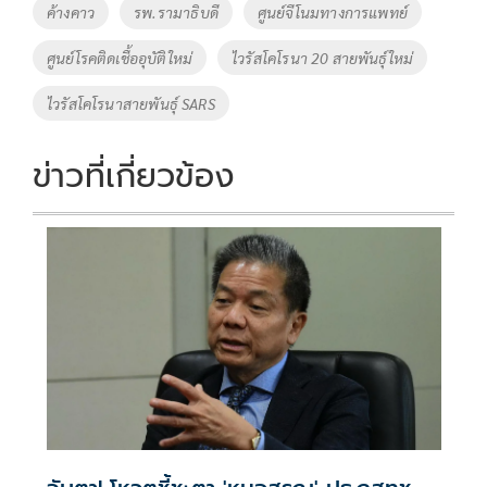
o
Li
Tags
ค้างคาว
รพ.รามาธิบดี
ศูนย์จีโนมทางการแพทย์
o
n
ศูนย์โรคติดเชื้ออุบัติใหม่
ไวรัสโคโรนา 20 สายพันธุ์ใหม่
k
k
ไวรัสโคโรนาสายพันธุ์ SARS
ข่าวที่เกี่ยวข้อง