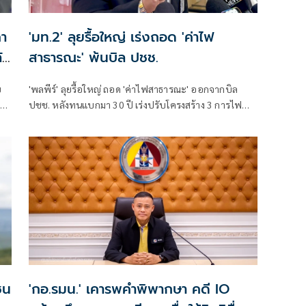
คา
'มท.2' ลุยรื้อใหญ่ เร่งถอด 'ค่าไฟ
ัง
สาธารณะ' พ้นบิล ปชช.
ย
'พลพีร์' ลุยรื้อใหญ่ ถอด 'ค่าไฟสาธารณะ' ออกจากบิล
ปชช. หลังทนแบกมา 30 ปี เร่งปรับโครงสร้าง 3 การไฟฟ้า
ป
หาเงินชดเชยปีละ 2 หมื่นล้าน ยันเดินหน้าเร็วที่สุด เล็งออก
กฎกระทรวง​ ชง ครม. บังคับใช้
ง
ชน
'กอ.รมน.' เคารพคำพิพากษา คดี IO