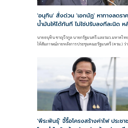
'อนุทิน' สั่งด่วน 'เอกนัฏ' หาทางลดรา
น้ำมันให้ได้ทันที ไม่ใช่ปรับลงทีละนิด หล
ราคาตลาดโลกลดแล้ว
นายอนุทิน ชาญวีรกูล นายกรัฐมนตรี และรมว.มหาดไท
ให้สัมภาษณ์ภายหลังการประชุมคณะรัฐมนตรี (ครม.) ว่า
วันนี้ได้สั่งการให้นายเอกนัฏ พร้อมพันธุ์ รมว.พลังงาน ไ
หาทางในการลดราคาขายปลีกน้ำมันลงให้ได้ เหตุผลคือ
ประชาชนทั่วไปได้รับทราบราคาน้ำในตลาดโลกได้ลดล
แล้วและราคาอยู่ในระดับที่ทรงตัว ราคาขายปลีกใน
ประเทศก็สมควรที่จะลดลง
'พีระพันธุ์' จี้รื้อโครงสร้างค่าไฟ ประชา