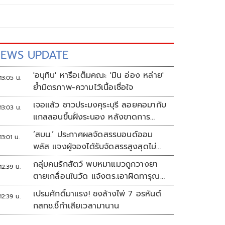
EWS UPDATE
'อนุทิน' หารือเต็มคณะ 'มิน อ่อง หล่าย'
13:05 น.
ย้ำมิตรภาพ-ความไว้เนื้อเชื่อใจ
เจอแล้ว ชาวประมงคุระบุรี ลอยคอมากับ
13:03 น.
แกลลอนขึ้นฝั่งระนอง หลังขาดการ
ติดต่อหลายวัน
‘สบน.’ ประกาศผลจัดสรรบอนด์ออม
13:01 น.
พลัส แจงผู้จองได้รับจัดสรรสูงสุดไม่
เกิน117,000บาท
กลุ่มคนรักสัตว์ พบหมาแมวถูกวางยา
12:39 น.
ตายเกลื่อนในวัด แจ้งตร.เอาผิดทารุณ
สัตว์
เปรมศักดิ์มาแรง! ชงล้างไพ่ 7 อรหันต์
12:39 น.
กสทช.ชี้ทำเสียเวลามานาน