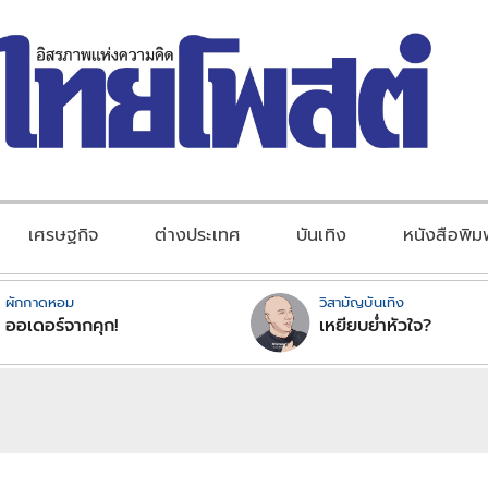
เศรษฐกิจ
ต่างประเทศ
บันเทิง
หนังสือพิม
ผักกาดหอม
วิสามัญบันเทิง
ออเดอร์จากคุก!
เหยียบย่ำหัวใจ?