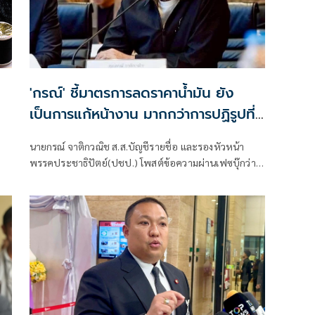
'กรณ์' ชี้มาตรการลดราคาน้ำมัน ยัง
เป็นการแก้หน้างาน มากกว่าการปฏิรูปที่
ยั่งยืน
นายกรณ์ จาติกวณิช ส.ส.บัญชีรายชื่อ และรองหัวหน้า
พรรคประชาธิปัตย์(ปชป.) โพสต์ข้อความผ่านเฟซบุ๊กว่า
ตอนเช้านายกฯ สั่งการ รัฐมนตรีพลังงานให้ลดราคาน้ำมัน
ตกเย็นมีประกาศลดราคาน้ำมันพรุ่งนี้เช้าทันที