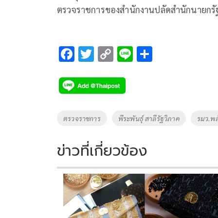
ตรวจราชการของสำนักงานปลัดสำนักนายกรัฐม
F
T
C
Li
S
ac
wi
o
n
h
e
tt
p
e
ar
b
er
y
e
o
Li
Tags
ตรวจราชการ
พีระพันธุ์ สาลีรัฐวิภาค
รมว.พล
o
n
k
k
ข่าวที่เกี่ยวข้อง