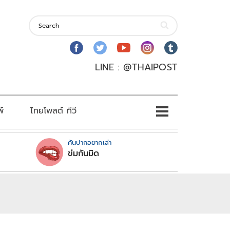
LINE : @THAIPOST
พ์
ไทยโพสต์ ทีวี
คันปากอยากเล่า
ข่มกันมิด