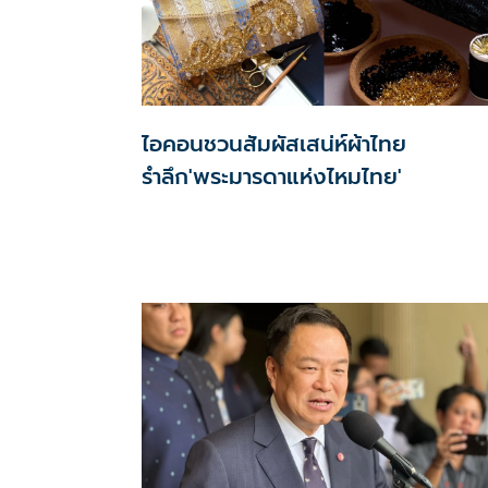
ไอคอนชวนสัมผัสเสน่ห์ผ้าไทย
รำลึก'พระมารดาแห่งไหมไทย'