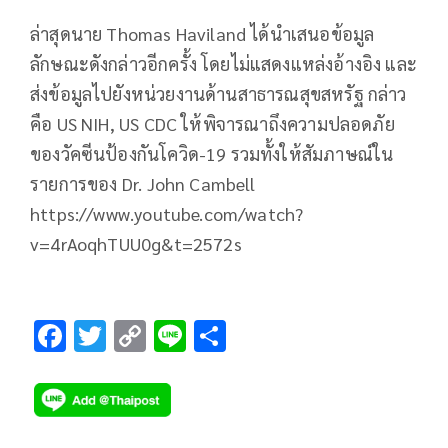
ล่าสุดนาย Thomas Haviland ได้นำเสนอข้อมูล
ลักษณะดังกล่าวอีกครั้ง โดยไม่แสดงแหล่งอ้างอิง และ
ส่งข้อมูลไปยังหน่วยงานด้านสาธารณสุขสหรัฐ กล่าว
คือ US NIH, US CDC ให้พิจารณาถึงความปลอดภัย
ของวัคซีนป้องกันโควิด-19 รวมทั้งให้สัมภาษณ์ใน
รายการของ Dr. John Cambell
https://www.youtube.com/watch?
v=4rAoqhTUU0g&t=2572s
F
T
C
Li
S
ac
wi
o
n
h
e
tt
p
e
ar
b
er
y
e