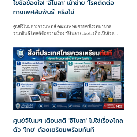
ไขข้อข้องใจ! 'อีโบลา' เข้าข่าย 'โรคติดต่อ
ทางเพศสัมพันธ์' หรือไม่
ศูนย์จีโนมทางการแพทย์ คณะแพทยศาสตร์โรงพยาบาล
รามาธิบดี โพสต์ข้อความเรื่อง "อีโบลา (Ebola) ถือเป็นโรค
ติดต่อทางเพศสัมพันธ์ (STD) หรือไม่?" โดยระบุว่า
ศูนย์จีโนมฯ เตือนสติ 'อีโบลา' ไม่ใช่เรื่องไกล
ตัว 'ไทย' ต้องเตรียมพร้อมทันที