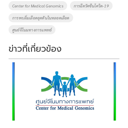
o
Li
Tags
Center for Medical Genomics
การฉีดวัคซีนโควิด-19
o
n
การพบลิ่มเลือดอุดตันในหลอดเลือด
k
k
ศูนย์จีโนมทางการแพทย์
ข่าวที่เกี่ยวข้อง