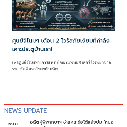
ศูนย์จีโนมฯ เตือน 2 ไวรัสภัยเงียบที่กำลัง
เคาะประตูบ้านเรา!
เพจศูนย์จีโนมทางการแพทย์ คณะแพทยศาสตร์ โรงพยาบาล
รามาธิบดี มหาวิทยาลัยมหิดล
NEWS UPDATE
อดีตผู้พิพากษาฯ ชำแหละข้อโต้แย้งปม ‘หมอ
15:03 น.