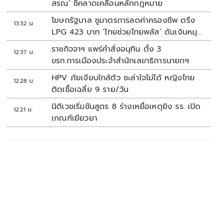
สรณ’ ชี้คลาดเคลื่อนหลักกฎหมาย
โฆษกรัฐบาล ชูมาตรการลดค่าครองชีพ ตรึง
13:32 น.
LPG 423 บาท ‘ไทยช่วยไทยพลัส’ ดันเงินหมุน
แสนล้าน
ราชกิจจาฯ แพร่คำสั่งอนุทิน ตั้ง 3
12:37 น.
ขรก.การเมืองประจำสำนักเลขาธิการนายกฯ
HPV ภัยเงียบใกล้ตัว ชะล่าใจไม่ได้ หญิงไทย
12:28 น.
ติดเชื้อเฉลี่ย 9 ราย/วัน
นิติเวชเริ่มชันสูตร 8 ร่างเหยื่อเหตุยิง รร. เปิด
12:21 น.
เกณฑ์เยียวยา