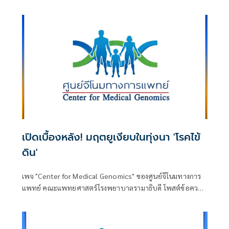
เปิดเบื้องหลัง! มฤตยูเงียบในทุ่งนา 'โรคไข้
ดิน'
เพจ "Center for Medical Genomics" ของศูนย์จีโนมทางการ
แพทย์ คณะแพทยศาสตร์โรงพยาบาลรามาธิบดี โพสต์ข้อความ
เรื่อง "แกะรอยมฤตยูเงียบในทุ่งนา: เบื้องหลัง ‘โรคไข้ดิน’ และ
ความหวังใหม่จากมุกดาหารโมเดล" โดยระบุว่า