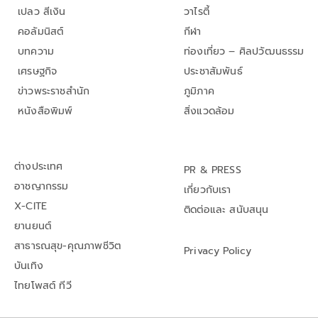
เปลว สีเงิน
วาไรตี้
คอลัมนิสต์
กีฬา
บทความ
ท่องเที่ยว – ศิลปวัฒนธรรม
เศรษฐกิจ
ประชาสัมพันธ์
ข่าวพระราชสำนัก
ภูมิภาค
หนังสือพิมพ์
สิ่งแวดล้อม
ต่างประเทศ
PR & PRESS
อาชญากรรม
เกี่ยวกับเรา
X-CITE
ติดต่อและ สนับสนุน
ยานยนต์
สาธารณสุข-คุณภาพชีวิต
Privacy Policy
บันเทิง
ไทยโพสต์ ทีวี