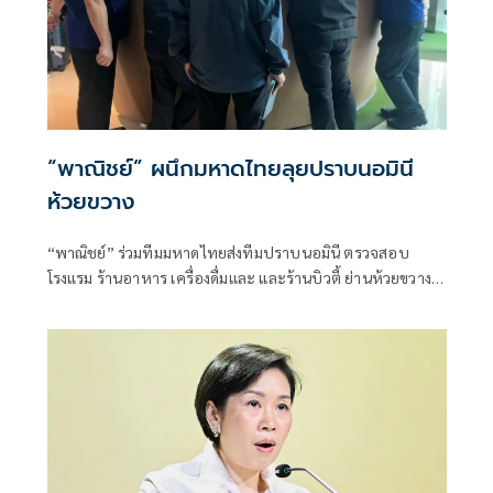
“พาณิชย์” ผนึกมหาดไทยลุยปราบนอมินี
ห้วยขวาง
“พาณิชย์” ร่วมทีมมหาดไทยส่งทีมปราบนอมินี ตรวจสอบ
โรงแรม ร้านอาหาร เครื่องดื่มและ และร้านบิวตี้ ย่านห้วยขวาง
พบทำธุรกิจผิดกฎหมาย มีคนต่างชาติทำงานไม่มีใบอนุญาต
บางรายอ้างผู้มีอำนาจขอเคลียร์ทางโทรศัพท์ ส่วนบริษัทที่ดูแล
ธุรกิจ พบเป็นนอมินี เหตุสำนักงานกฎหมายและสำนักงานบัญชี
ดำเนินการจัดตั้งและหาผู้ถือหุ้นคนไทยให้