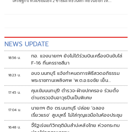
เศรษฐกิจ หวังเชื่อมโยง 2 ชายฝั่ง ตะวันตก-ตะวันออก ให้
สะดวก ย้ำ รัฐบาลฟังเสียงประชาชนอยู่ตลอด
NEWS UPDATE
ทอ. แจงนายกฯ ยังไม่ได้ร่วมบินเครื่องบินขับไล่
18:56 น.
F-16 ที่นครราชสีมา
อบจ.นนทบุรี แจ้งกำหนดการพิธีสวดอภิธรรม
18:23 น.
พระราชทานเพลิงศพ 'พ.ต.อ.ธงชัย เย็น
ประเสริฐ'
คุมเข้มนนทบุรี! ตำรวจ-ฝ่ายปกครอง ร่วมตั้ง
17:45 น.
ด่านตรวจจับอาวุธปืนเป็นพิเศษ
นายกฯ ติง ตร.นนทบุรี ปล่อย 'ฉลอง
17:04 น.
เรี่ยวแรง' สูบบุหรี่ ไม่ใส่กุญแจมือในห้องประชุม
จี้รัฐเร่งแก้วิกฤติมันสำปะหลังไทย ห่วงกระทบ
16:48 น.