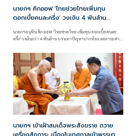
นายกฯ คิกออฟ 'ไทยช่วยไทยเพิ่มทุน
ดอกเบี้ยคนละครึ่ง' วงเงิน 4 พันล้าน
บรรเทาปัญหาปากท้อง
นายกฯอนุทิน คิกออฟ ‘ไทยช่วยไทย เพิ่มทุน ดอกเบี้ยคนละ
ครึ่ง’ วงเงินกว่า 4 พันล้าน บรรเทาปัญหาปากท้อง ลดภาระค่า
ใช้จ่าย ไม่ต้องจมปลักกู้หนี้นอกระบบเสียดอกเบี้ยโหด
นายกฯ เข้าเฝ้าสมเด็จพระสังฆราช ถวาย
เครื่องสักการะ เนื่องในเทศกาลเข้าพรรษา