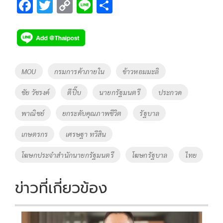
F
T
C
Li
S
ac
wi
o
n
h
e
tt
p
e
ar
b
er
y
e
o
Li
Tags
MOU
กรมการค้าภายใน
ข้าวหอมมะลิ
o
n
ชัย วัชรงค์
ตีปี๊บ
นายกรัฐมนตรี
ประกวด
k
k
พาณิชย์
ยกระดับคุณภาพชีวิต
รัฐบาล
เกษตรกร
เศรษฐา ทวีสิน
โฆษกประจำสำนักนายกรัฐมนตรี
โฆษกรัฐบาล
ไทย
ข่าวที่เกี่ยวข้อง