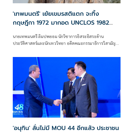
'เทพมนตรี' เย้ยเขมรสติแตก จะทิ้ง
กฤษฎีกา 1972 มากอด UNCLOS 1982
หรือจะเอาทั้งคู่
นายเทพมนตรี ลิมปพยอม นักวิชาการอิสระอิสระด้าน
ประวัติศาสตร์และนักเทววิทยา อดีตคณะกรรมาธิการวิสามัญ
ศึกษาข้อดี-ข้อเสียการยกเลิก MOU 2544 (และ 2543) สภาผู้
แทนราษฎร โพสต์เฟซบุ๊ก ว่า เขมรสติแตก
'อนุทิน' ลั่นไม่มี MOU 44 อีกแล้ว ประชาชน