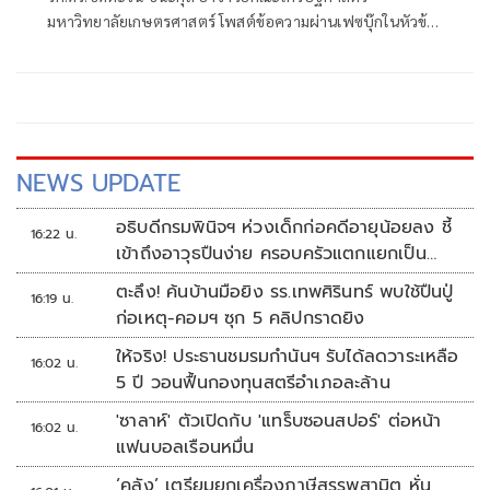
มหาวิทยาลัยเกษตรศาสตร์ โพสต์ข้อความผ่านเฟซบุ๊กในหัวข้อ
*กัมพูชามั่ว…ไทยอย่ารั่วตาม! โดยระบุว่า
NEWS UPDATE
อธิบดีกรมพินิจฯ ห่วงเด็กก่อคดีอายุน้อยลง ชี้
16:22 น.
เข้าถึงอาวุธปืนง่าย ครอบครัวแตกแยกเป็น
ชนวนสำคัญ
ตะลึง! ค้นบ้านมือยิง รร.เทพศิรินทร์ พบใช้ปืนปู่
16:19 น.
ก่อเหตุ-คอมฯ ซุก 5 คลิปกราดยิง
ให้จริง! ประธานชมรมกำนันฯ รับได้ลดวาระเหลือ
16:02 น.
5 ปี วอนฟื้นกองทุนสตรีอำเภอละล้าน
'ซาลาห์' ตัวเปิดกับ 'แทร็บซอนสปอร์' ต่อหน้า
16:02 น.
แฟนบอลเรือนหมื่น
‘คลัง’ เตรียมยกเครื่องภาษีสรรพสามิต หั่น