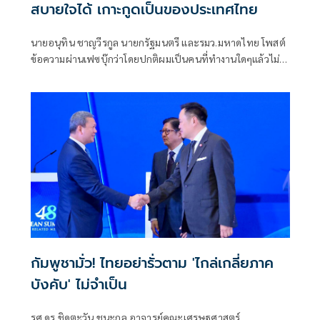
สบายใจได้ เกาะกูดเป็นของประเทศไทย
นายอนุทิน ชาญวีรกูล นายกรัฐมนตรี และรมว.มหาดไทย โพสต์
ข้อความผ่านเฟซบุ๊กว่าโดยปกติผมเป็นคนที่ทำงานใดๆแล้วไม่
ประสงค์ที่จะต้องออกมาประโคมข่าวหรือสร้างความสำคัญให้
กับตัวเองเพราะหน้าที่ในการเป็นนายกรัฐมนตรีก็คือต้องทำทุก
อย่าง ทุกเรื่อง ทำยังไงก็ได้ที่ก่อให้เกิดคุณประโยชน์ต่อ
ประเทศไทยและพี่น้องประชาชนของผม
กัมพูชามั่ว! ไทยอย่ารั่วตาม 'ไกล่เกลี่ยภาค
บังคับ' ไม่จำเป็น
รศ.ดร.ชิดตะวัน ชนะกุล อาจารย์คณะเศรษฐศาสตร์