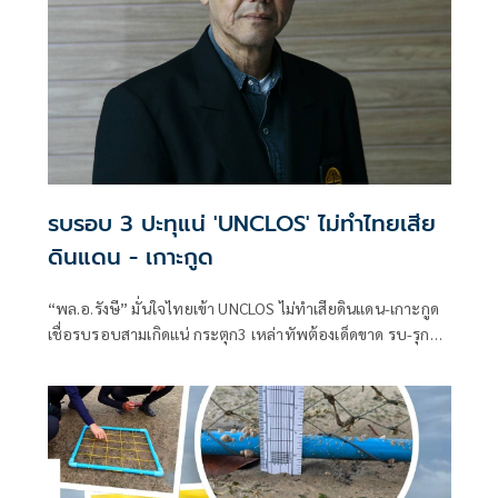
รบรอบ 3 ปะทุแน่ 'UNCLOS' ไม่ทำไทยเสีย
ดินแดน - เกาะกูด
“พล.อ.รังษี” มั่นใจไทยเข้า UNCLOS ไม่ทำเสียดินแดน-เกาะกูด
เชื่อรบรอบสามเกิดแน่ กระตุก3 เหล่าทัพต้องเด็ดขาด รบ-รุก
นอกประเทศ