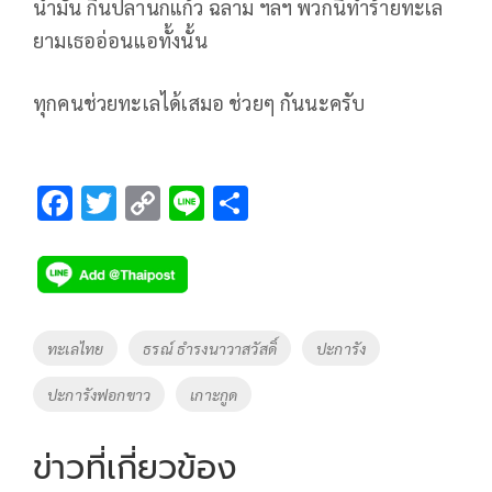
น้ำมัน กินปลานกแก้ว ฉลาม ฯลฯ พวกนี้ทำร้ายทะเล
ยามเธออ่อนแอทั้งนั้น
ทุกคนช่วยทะเลได้เสมอ ช่วยๆ กันนะครับ
F
T
C
Li
S
ac
wi
o
n
h
e
tt
p
e
ar
b
er
y
e
o
Li
Tags
ทะเลไทย
ธรณ์ ธำรงนาวาสวัสดิ์
ปะการัง
o
n
ปะการังฟอกขาว
เกาะกูด
k
k
ข่าวที่เกี่ยวข้อง