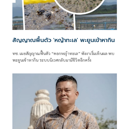
สัญญาณพื้นตัว 'หญ้าทะเล' พะยูนเข้าหากิน
ทช. เผยสัญญาณฟื้นตัว “คอกหญ้าทะเล” พังงาเริ่มเห็นผล พบ
พะยูนเข้าหากิน ระบบนิเวศกลับมามีชีวิตอีกครั้ง