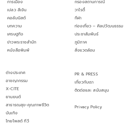
การเมือง
กรองสถานการณ์
เปลว สีเงิน
วาไรตี้
คอลัมนิสต์
กีฬา
บทความ
ท่องเที่ยว – ศิลปวัฒนธรรม
เศรษฐกิจ
ประชาสัมพันธ์
ข่าวพระราชสำนัก
ภูมิภาค
หนังสือพิมพ์
สิ่งแวดล้อม
ต่างประเทศ
PR & PRESS
อาชญากรรม
เกี่ยวกับเรา
X-CITE
ติดต่อและ สนับสนุน
ยานยนต์
สาธารณสุข-คุณภาพชีวิต
Privacy Policy
บันเทิง
ไทยโพสต์ ทีวี