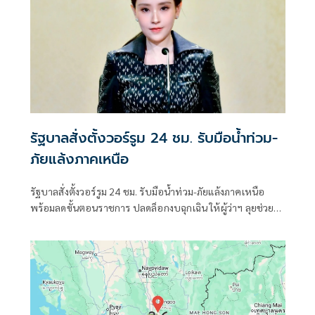
รัฐบาลสั่งตั้งวอร์รูม 24 ชม. รับมือน้ำท่วม-
ภัยแล้งภาคเหนือ
รัฐบาลสั่งตั้งวอร์รูม 24 ชม. รับมือน้ำท่วม-ภัยแล้งภาคเหนือ
พร้อมลดขั้นตอนราชการ ปลดล็อกงบฉุกเฉิน ให้ผู้ว่าฯ ลุยช่วย
ประชาชนหน้างานได้ทันที