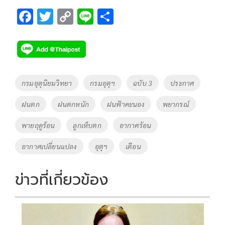
F
T
C
Li
S
ac
wi
o
n
h
e
tt
p
e
ar
b
er
y
e
o
Li
Tags
กรมอุตุนิยมวิทยา
กรมอุตุฯ
ฉบับ 3
ประกาศ
o
n
ฝนตก
ฝนตกหนัก
ฝนฟ้าคะนอง
พยากรณ์
k
k
พายฤดูร้อน
ลูกเห็บตก
อากาศร้อน
อากาศเปลี่ยนแปลง
อุตุฯ
เตือน
ข่าวที่เกี่ยวข้อง