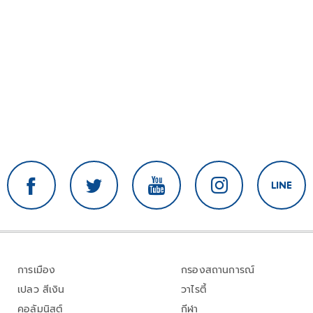
การเมือง
กรองสถานการณ์
เปลว สีเงิน
วาไรตี้
คอลัมนิสต์
กีฬา