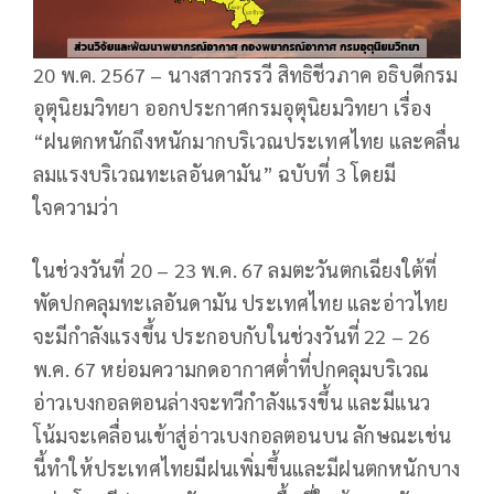
20 พ.ค. 2567 – นางสาวกรรวี สิทธิชีวภาค อธิบดีกรม
อุตุนิยมวิทยา ออกประกาศกรมอุตุนิยมวิทยา เรื่อง
“ฝนตกหนักถึงหนักมากบริเวณประเทศไทย และคลื่น
ลมแรงบริเวณทะเลอันดามัน” ฉบับที่ 3 โดยมี
ใจความว่า
ในช่วงวันที่ 20 – 23 พ.ค. 67 ลมตะวันตกเฉียงใต้ที่
พัดปกคลุมทะเลอันดามัน ประเทศไทย และอ่าวไทย
จะมีกำลังแรงขึ้น ประกอบกับในช่วงวันที่ 22 – 26
พ.ค. 67 หย่อมความกดอากาศต่ำที่ปกคลุมบริเวณ
อ่าวเบงกอลตอนล่างจะทวีกำลังแรงขึ้น และมีแนว
โน้มจะเคลื่อนเข้าสู่อ่าวเบงกอลตอนบน ลักษณะเช่น
นี้ทำให้ประเทศไทยมีฝนเพิ่มขึ้นและมีฝนตกหนักบาง