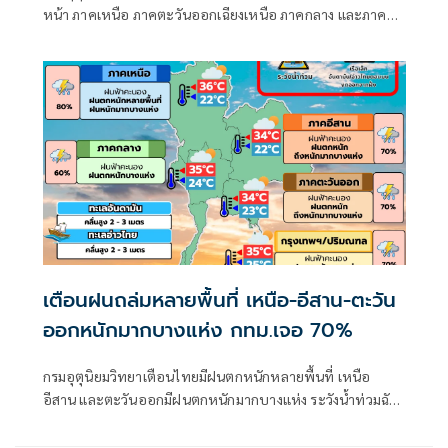
หน้า ภาคเหนือ ภาคตะวันออกเฉียงเหนือ ภาคกลาง และภาค
ตะวันออกยังคงมีฝนตกหนักบางแห่ง
เตือนฝนถล่มหลายพื้นที่ เหนือ-อีสาน-ตะวัน
ออกหนักมากบางแห่ง กทม.เจอ 70%
กรมอุตุนิยมวิทยาเตือนไทยมีฝนตกหนักหลายพื้นที่ เหนือ
อีสาน และตะวันออกมีฝนตกหนักมากบางแห่ง ระวังน้ำท่วมฉับ
พลัน-น้ำป่าไหลหลาก ขณะที่อันดามันตอนบนและอ่าวไทย
ตอนบนคลื่นสูง 2-3 เมตร เรือเล็กควรงดออกจากฝั่ง ส่วนไต้ฝุ่น