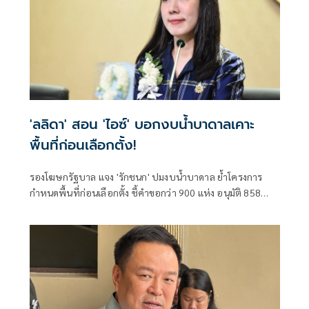
'ลลิดา' สอน 'ไอซ์' บอกงบน้ำบาดาลเคาะ
พื้นที่ก่อนเลือกตั้ง!
รองโฆษกรัฐบาล แจง 'รักชนก' ปมงบน้ำบาดาล ย้ำโครงการ
กำหนดพื้นที่ก่อนเลือกตั้ง ชี้คำขอกว่า 900 แห่ง อนุมัติ 858
แห่งตามหลักเกณฑ์ ไม่ใช่จัดสรรตามการเมือง