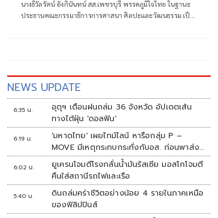
นางธิวัลรัตน์ อังกินันทน์ สส.เพชรบุรี พรรคภูมิใจไทย ในฐานะ
นานาชาติ
ประธานคณะกรรมาธิการการศาสนา ศิลปะและวัฒนธรรม เป็น
ประธานเปิดโครงการสัมมนามวยไทยนานาชาติ ประจำปี 2569
ณ โรงเรียนราชประชานุเคราะห์ 47 จังหวัดเพชรบุรี ร่วมกับ
สมาคมสยามยุทธกีฬาพื้นเมืองไทย ตลอดจนทุกภาคส่วน ที่ร่วม
แรงร่วมใจจัดเวทีแห่งการเรียนรู้ เพื่อแลกเปลี่ยนองค์ความรู้และ
สร้างเครือข่ายมวยไทยในระดับนานาชาติ
NEWS UPDATE
อุตุฯ เตือนฝนถล่ม 36 จังหวัด อัปเดตเส้น
6:35 น.
ทางไต้ฝุ่น 'ดอลฟิน'
'มหาดไทย' เผยไทม์ไลน์ หารือกลุ่ม P –
6:19 น.
MOVE มีเหตุกระทบกระทั่งกับอส. ก่อนพาส่ง
ขึ้นรถกลับ
ยูเครนโจมตีโรงกลั่นน้ำมันรัสเซีย มอสโกโจมตี
6:02 น.
คืนใส่สถานีรถไฟและเรือ
ดินถล่มคร่าชีวิตอย่างน้อย 4 รายในภาคเหนือ
5:40 น.
ของฟิลิปปินส์