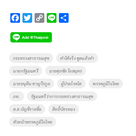
F
T
C
Li
S
ac
wi
o
n
h
e
tt
p
e
ar
b
er
y
e
o
Li
Tags
กระทรวงสาธารณสุข
ทำได้จริง พูดแล้วทำ
o
n
นายกรัฐมนตรี
นายศุภชัย ใจสมุทร
k
k
นายอนุทิน ชาญวีรกูล
ผู้ป่วยโรคไต
พรรคภูมิใจไทย
ภท.
รัฐมนตรีว่าการกระทรวงสาธารณสุข
ส.ส.บัญชีรายชื่อ
สิทธิ์บัตรทอง
หัวหน้าพรรคภูมิใจไทย