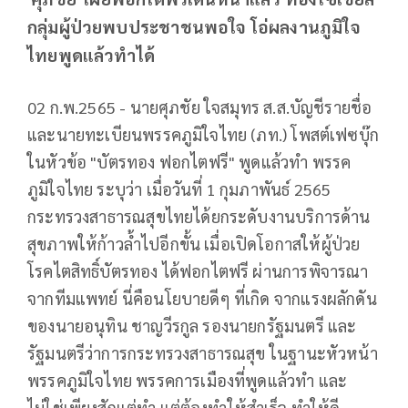
กลุ่มผู้ป่วยพบประชาชนพอใจ โอ่ผลงานภูมิใจ
ไทยพูดแล้วทำได้
02 ก.พ.2565 - นายศุภชัย ใจสมุทร ส.ส.บัญชีรายชื่อ
และนายทะเบียนพรรคภูมิใจไทย (ภท.) โพสต์เฟซบุ๊ก
ในหัวข้อ "บัตรทอง ฟอกไตฟรี" พูดแล้วทำ พรรค
ภูมิใจไทย ระบุว่า เมื่อวันที่ 1 กุมภาพันธ์ 2565
กระทรวงสาธารณสุขไทยได้ยกระดับงานบริการด้าน
สุขภาพให้ก้าวล้ำไปอีกขั้น เมื่อเปิดโอกาสให้ผู้ป่วย
โรคไตสิทธิ์บัตรทอง ได้ฟอกไตฟรี ผ่านการพิจารณา
จากทีมแพทย์ นี่คือนโยบายดีๆ ที่เกิด จากแรงผลักดัน
ของนายอนุทิน ชาญวีรกูล รองนายกรัฐมนตรี และ
รัฐมนตรีว่าการกระทรวงสาธารณสุข ในฐานะหัวหน้า
พรรคภูมิใจไทย พรรคการเมืองที่พูดแล้วทำ และ
ไม่ใช่เพียงสักแต่ทำ แต่ต้องทำให้สำเร็จ ทำให้ดี