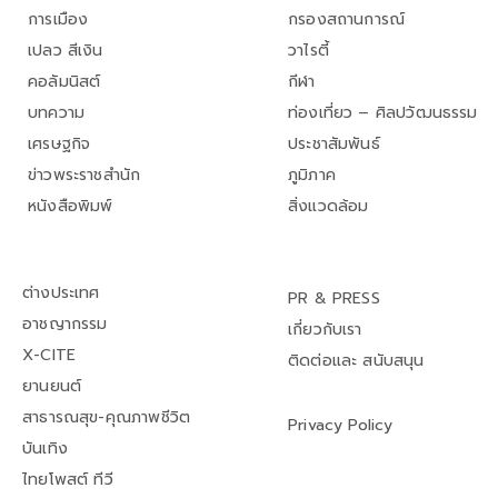
การเมือง
กรองสถานการณ์
เปลว สีเงิน
วาไรตี้
คอลัมนิสต์
กีฬา
บทความ
ท่องเที่ยว – ศิลปวัฒนธรรม
เศรษฐกิจ
ประชาสัมพันธ์
ข่าวพระราชสำนัก
ภูมิภาค
หนังสือพิมพ์
สิ่งแวดล้อม
ต่างประเทศ
PR & PRESS
อาชญากรรม
เกี่ยวกับเรา
X-CITE
ติดต่อและ สนับสนุน
ยานยนต์
สาธารณสุข-คุณภาพชีวิต
Privacy Policy
บันเทิง
ไทยโพสต์ ทีวี