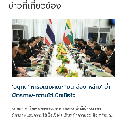
ข่าวที่เกี่ยวข้อง
'อนุทิน' หารือเต็มคณะ 'มิน อ่อง หล่าย' ย้ำ
มิตรภาพ-ความไว้เนื้อเชื่อใจ
นายกฯ หารือเต็มคณะร่วมกับประธานาธิบดีเมียนมา ย้ำ
มิตรภาพและความไว้เนื้อเชื่อใจ เดินหน้าความร่วมมือ พร้อมลง
นาม MOU 3 ฉบับ เสริมสร้างความร่วมมือแรงงาน -จัดการ