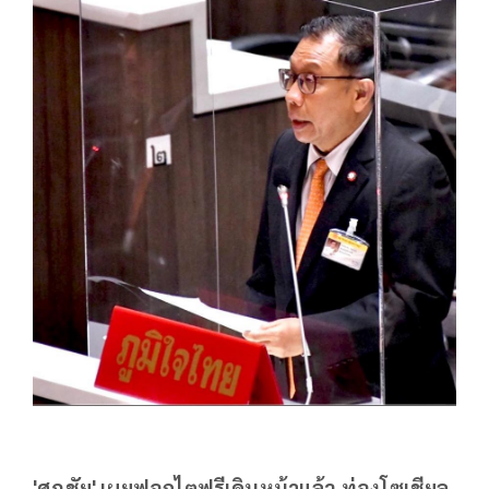
'ศุภชัย' เผยฟอกไตฟรีเดินหน้าแล้ว ท่องโซเชียล