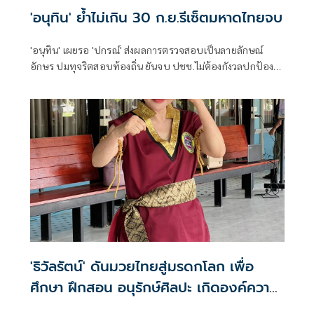
'อนุทิน' ย้ำไม่เกิน 30 ก.ย.รีเซ็ตมหาดไทยจบ
'อนุทิน' เผยรอ 'ปกรณ์' ส่งผลการตรวจสอบเป็นลายลักษณ์
อักษร ปมทุจริตสอบท้องถิ่น ยันจบ ปชช.ไม่ต้องกังวลปกป้อง
ใคร พอใจ ขรก.ยึดแนวทางปิดชื่อถือพฤติกรรม บอกไม่มีใครวิ่ง
เต้นได้ ชี้รีเซ็ต มท.จบใน ก.ย.นี้
'ธิวัลรัตน์' ดันมวยไทยสู่มรดกโลก เพื่อ
ศึกษา ฝึกสอน อนุรักษ์ศิลปะ เกิดองค์ความ
รู้ สร้างเครือข่ายมวยไทยให้ยั่งยืนในระดับ