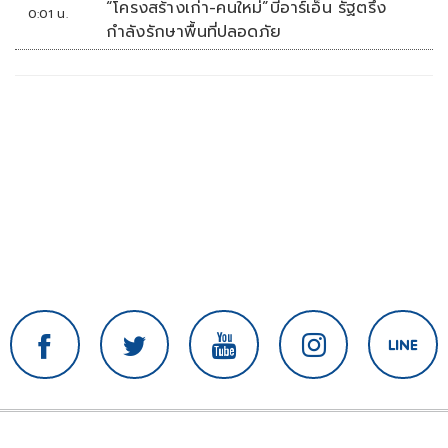
“โครงสร้างเก่า-คนใหม่”บีอาร์เอ็น รัฐตรึง
0:01 น.
กำลังรักษาพื้นที่ปลอดภัย