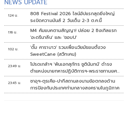
NEWS UPDATE
808 Festival 2026 ไลน์อัปแรกสุดยิ่งใหญ่
1:24 น.
ระเบิดความมันส์ 2 วันเต็ม 2-3 ต.ค.นี้
M4 คัมแบคตามสัญญา! ปล่อย 2 ซิงเกิลแรก
1:16 น.
'อะดรีนาลีน' และ 'ชอบU'
'ดั๊ม คาราบาว' รวมเพื่อนวัยมัธยมตั้งวง
1:02 น.
SweetCane (สวีทเคน)
โปรดเกล้าฯ 'พันเอกสุภัทร ชูตินันทน์' ดำรง
23:49 น.
ตำแหน่งนายทหารปฏิบัติการฯ-พระราชทานยศ
'พลตรี'
ซาอุฯ-ตุรเคีย-ปากีสถานลงนามข้อตกลงด้าน
23:45 น.
การป้องกันประเทศท่ามกลางสงครามในภูมิภาค