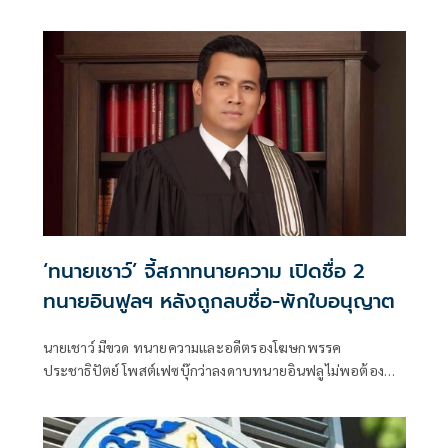
ผอ.สำนักฝึกอบรม เพื่อเป็นการแสดงสปิริตและไม่อยากให้สภา
ทนายได้รับความเสียหาย
‘ทนายเชาว์’ จี้สภาทนายความ เปิดชื่อ 2
ทนายอินฟูลฯ หลังถูกลบชื่อ-พักใบอนุญาต
นายเชาว์ มีขวด ทนายความและอดีตรองโฆษกพรรค
ประชาธิปัตย์ โพสต์เฟซบุ๊กว่าลงดาบทนายอินฟลูไม่พอต้อง
เปิดชื่อด้วย