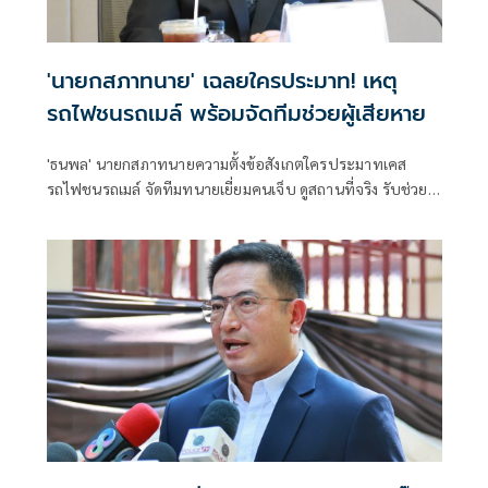
'นายกสภาทนาย' เฉลยใครประมาท! เหตุ
รถไฟชนรถเมล์ พร้อมจัดทีมช่วยผู้เสียหาย
'ธนพล' นายกสภาทนายความตั้งข้อสังเกตใครประมาทเคส
รถไฟชนรถเมล์ จัดทีมทนายเยี่ยมคนเจ็บ ดูสถานที่จริง รับช่วย
เหลือเคสนี้ทุกคน รับเป็นตัวกลางเจรจรค่าเสียหายจาก 'รฟท.-
ขสมก.'