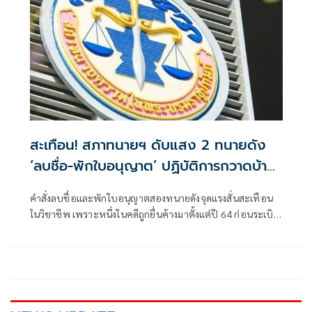
สะเทือน! สภาทนายฯ ดับแสง 2 ทนายดัง
‘ลบชื่อ-พักใบอนุญาต’ ปฏิบัติการกวาดบ้าน
ครั้งใหญ่
คำสั่งลบชื่อและพักใบอนุญาตสองทนายดังจุดแรงสั่นสะเทือน
ในวิชาชีพ เพราะหนึ่งในคดีถูกยื่นค้างมาตั้งแต่ปี 64 ก่อนระเบิด
เป็นปฏิบัติการกวาดบ้านครั้งใหญ่ที่ทำให้สังคมหันมาจับตา
บทบาทของสภาทนายความอีกครั้ง