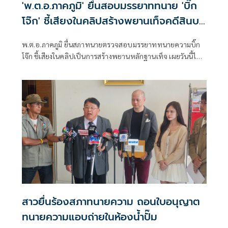
'พ.ต.อ.ภาคภูมิ' ยื่นสอบมรรยาททนาย 'บิ๊ก
โจ๊ก' ชี้เสียงในคลิปสร้างพยานเท็จคดีสินบน
ทอง
พ.ต.อ.ภาคภูมิ ยื่นสภาทนายตรวจสอบมรรยาททนายความบิ๊ก
โจ๊ก ชี้เสียงในคลิปเป็นการสร้างพยานหลักฐานเท็จ เผยวันนี้ได้
เจอเจ้าตัวช่วงขึ้นศาล ยันความเป็นพี่เป็นน้องยังอยู่ แต่เรื่องคดี
ความก็ต้องว่ากันไป
สาวยื่นร้องสภาทนายความ ถอนใบอนุญาต
ทนายความแอบถ่ายในห้องน้ำปั๊ม