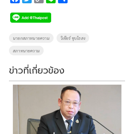
ac
wi
o
n
h
e
tt
p
e
ar
b
er
y
e
o
Li
Tags
นายกสภาทนายความ
วิเชียร์ ชุบไธสง
o
n
สภาทนายความ
k
k
ข่าวที่เกี่ยวข้อง