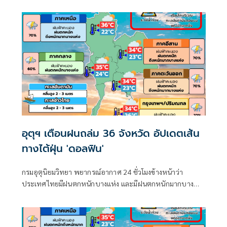
อันดามันตอนบนและอ่าวไทยตอนบน และฝนตกหนักถึงหนัก
มากบริเวณประเทศไทย
อุตุฯ เตือนฝนถล่ม 36 จังหวัด อัปเดตเส้น
ทางไต้ฝุ่น 'ดอลฟิน'
กรมอุตุนิยมวิทยา พยากรณ์อากาศ 24 ชั่วโมงข้างหน้าว่า
ประเทศไทยมีฝนตกหนักบางแห่ง และมีฝนตกหนักมากบาง
พื้นที่ในภาคเหนือ ภาคตะวันออกเฉียงเหนือ และภาคตะวันออก