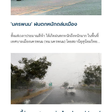
'นครพนม' ฝนตกหนักถล่มเมือง
ตั้งแต่เวลาประมาณตีห้า ได้เกิดฝนตกหนักถึงหนักมาก ในพื้นที่
เทศบาลเมืองนครพนม (ทม.นครพนม) โดยสถานีอุตุนิยมวิทยา
วัดปริมาณน้ำฝนที่ตกได้ถึง 107.9 มม.(มิลลิเมตร)