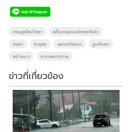
ac
wi
o
n
h
e
tt
p
e
ar
b
er
y
e
o
Li
Tags
กรมอุตุนิยมวิทยา
คลื่นกระแสลมฝ่ายตะวันตก
o
n
ฝนตก
พายุฝน
ลมกระโชกแรง
ลูกเห็บตก
k
k
หน้าหนาว
อากาศแปรปรวน
ข่าวที่เกี่ยวข้อง