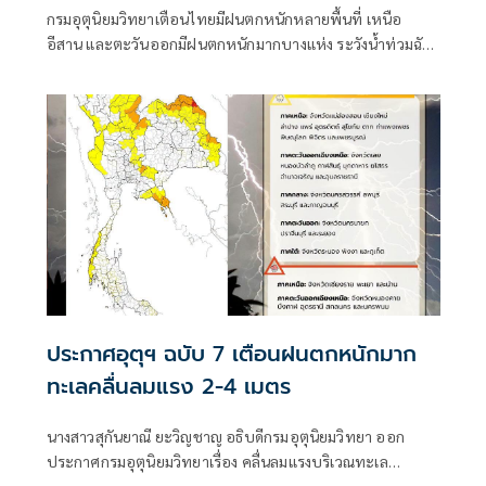
กรมอุตุนิยมวิทยาเตือนไทยมีฝนตกหนักหลายพื้นที่ เหนือ
อีสาน และตะวันออกมีฝนตกหนักมากบางแห่ง ระวังน้ำท่วมฉับ
พลัน-น้ำป่าไหลหลาก ขณะที่อันดามันตอนบนและอ่าวไทย
ตอนบนคลื่นสูง 2-3 เมตร เรือเล็กควรงดออกจากฝั่ง ส่วนไต้ฝุ่น
“ดอลฟิน” ไม่เข้าไทย
ประกาศอุตุฯ ฉบับ 7 เตือนฝนตกหนักมาก
ทะเลคลื่นลมแรง 2-4 เมตร
นางสาวสุกันยาณี ยะวิญชาญ อธิบดีกรมอุตุนิยมวิทยา ออก
ประกาศกรมอุตุนิยมวิทยาเรื่อง คลื่นลมแรงบริเวณทะเล