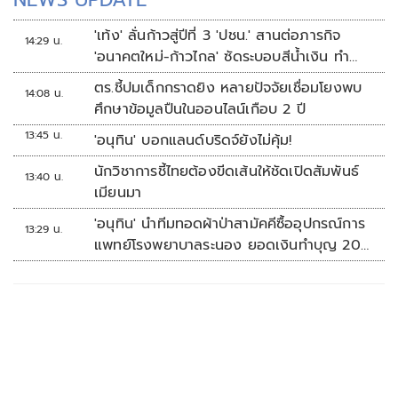
'เท้ง' ลั่นก้าวสู่ปีที่ 3 'ปชน.' สานต่อภารกิจ
14:29 น.
'อนาคตใหม่-ก้าวไกล' ซัดระบอบสีน้ำเงิน ทำ
หลักนิติรัฐ-นิติธรรมสั่นคลอน
ตร.ชี้ปมเด็กกราดยิง หลายปัจจัยเชื่อมโยงพบ
14:08 น.
ศึกษาข้อมูลปืนในออนไลน์เกือบ 2 ปี
13:45 น.
'อนุทิน' บอกแลนด์บริดจ์ยังไม่คุ้ม!
นักวิชาการชี้ไทยต้องขีดเส้นให้ชัดเปิดสัมพันธ์
13:40 น.
เมียนมา
'อนุทิน' นำทีมทอดผ้าป่าสามัคคีซื้ออุปกรณ์การ
13:29 น.
แพทย์โรงพยาบาลระนอง ยอดเงินทำบุญ 20
ล้านบาท