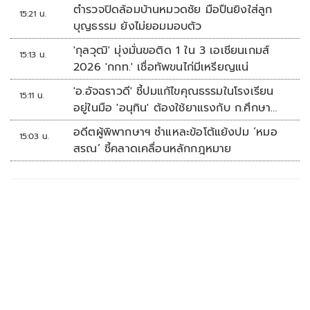
ตำรวจปิดล้อมบ้านหมวดชัย มือปืนยิงใส่ลูก
15:21 น.
บุญธรรม ยังไม่ยอมมอบตัว
'กุลวุฒิ' มุ่งมั่นขอติด 1 ใน 3 เอเชียนเกมส์
15:13 น.
2026 'กกท.' เชื่อทัพขนไก่มีเหรียญแน่
'อ.อัจฉราวดี' ชี้ปมแก้ไขคุณธรรมในโรงเรียน
15:11 น.
อยู่ในมือ 'อนุทิน' ต้องใช้ยาแรงกับ ก.ศึกษา
เรื่องปืนแค่ปลายเหตุ
อดีตผู้พิพากษาฯ ชำแหละข้อโต้แย้งปม ‘หมอ
15:03 น.
สรณ’ ชี้คลาดเคลื่อนหลักกฎหมาย