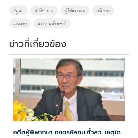
o
Li
Tags
กัมูชา
นักวิชาการ
ผู้ใช้แรงงาน
ศรีลังกา
o
n
แรงงาน
แรงงานข้ามชาติ
k
k
ข่าวที่เกี่ยวข้อง
อดีตผู้พิพากษา ถอดรหัสกม.ฮั้วสว. เหตุใด