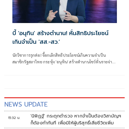
บี้ 'อนุทิน' สร้างตำนาน! หั่นสิทธิประโยชน์
เกินจำเป็น 'สส.-สว.'
นักวิชาการรุกต่อ! จี้ยกเลิกสิทธิประโยชน์เกินความจำเป็น
สมาชิกรัฐสภาไทย กระทุ้ง 'อนุทิน' สร้างตำนานโชว์หั่นรายจ่าย
ประจำที่ฟุ่มเฟือย
NEWS UPDATE
'นิพิฏฐ์' กระตุกตำรวจ หากจำเป็นต้องวิสามัญฯ
15:32 น.
ก็ต้องทำทันที เพื่อมิให้ผู้บริสุทธิ์เสียชีวิตเพิ่ม