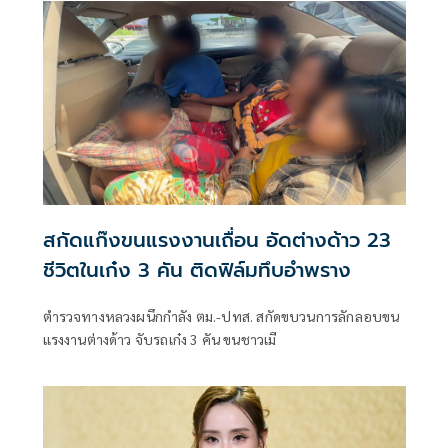
เดินสะพัด ชี้เป็นจุดอันตรายเศรษฐกิจ
สกัดแก๊งขนแรงงานเถื่อน อัดต่างด้าว 23
ชีวิตในเก๋ง 3 คัน ติดฟิล์มทึบอำพราง
ตำรวจทางหลวงผนึกกำลัง ตม.-ปทส. สกัดขบวนการลักลอบขน
แรงงานต่างด้าว จับรถเก๋ง 3 คัน ขนชาวเมี