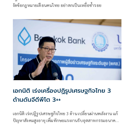
งัดข้อกฎหมายเตือนคนไทย อย่าตกเป็นเหยื่อซ้ำรอย
เอกนิติ เร่งเครื่องปฏิรูปเศรษฐกิจไทย 3
ด้านดันจีดีพีโต 3++
เอกนิติ เร่งปฎิรูปเศรษฐกิจไทย 3 ด้าน เปลี่ยนผ่านพลังงาน แก้
ปัญหาสังคมสูงอายุ เพิ่มทักษะแรงงานรับอุตสาหกรรมอนาคต
ดันGDPไทยกลับมาโต 3++ ขณะที่จับตาเงินเฟ้อสูง ขาดดุลบัญชี