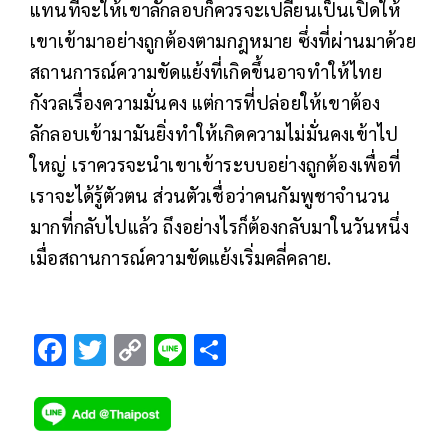
แทนที่จะให้เขาลักลอบก็ควรจะเปลี่ยนเป็นเปิดให้
เขาเข้ามาอย่างถูกต้องตามกฎหมาย ซึ่งที่ผ่านมาด้วย
สถานการณ์ความขัดแย้งที่เกิดขึ้นอาจทำให้ไทย
กังวลเรื่องความมั่นคง แต่การที่ปล่อยให้เขาต้อง
ลักลอบเข้ามามันยิ่งทำให้เกิดความไม่มั่นคงเข้าไป
ใหญ่ เราควรจะนำเขาเข้าระบบอย่างถูกต้องเพื่อที่
เราจะได้รู้ตัวตน ส่วนตัวเชื่อว่าคนกัมพูชาจำนวน
มากที่กลับไปแล้ว ถึงอย่างไรก็ต้องกลับมาในวันหนึ่ง
เมื่อสถานการณ์ความขัดแย้งเริ่มคลี่คลาย.
F
T
C
Li
S
ac
wi
o
n
h
e
tt
p
e
ar
b
er
y
e