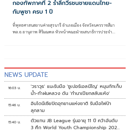
กองทัพภาคที่ 2 รำลึกวีรชนชายแดนไทย-
กัมพูชา ครบ 1 ปี
ที่พุทธศาสนสถานค่ายสุรนารี อำเภอเมือง จังหวัดนครราชสีมา
พล.อ.อานุภาพ ศิริมณฑล หัวหน้าคณะฝ่ายเสนาธิการประจำผู้
บัญชาการทหารบก ในฐานะผู้แทนผู้บัญชาการทหารบก พร้อม
ด้วย พล.ท.ชัยรัตน์ ธรรมชาติ หัวหน้าสำนักงานคณะฝ่าย
เสนาธิการประจำผู้บังคับบัญชา พล.ท.นฤดล สุขมา ผู้บัญชาการ
หน่วยบัญชาการรักษาดินแดน
NEWS UPDATE
'วราวุธ' แนะรับมือ 'ซูเปอร์เอลนีโญ' หนุนกักเก็บ
16:03 น.
น้ำ-ทำฝนหลวง ดัน 'ทำนาเปียกสลับแห้ง'
อินโดนีเซียปิดอุทยานแห่งชาติ รับมือไฟป่า
15:46 น.
ลุกลาม
ตัวแทน JB League รุ่นอายุ 11 ปี คว้าอันดับ
15:40 น.
3 ศึก World Youth Championship 2026