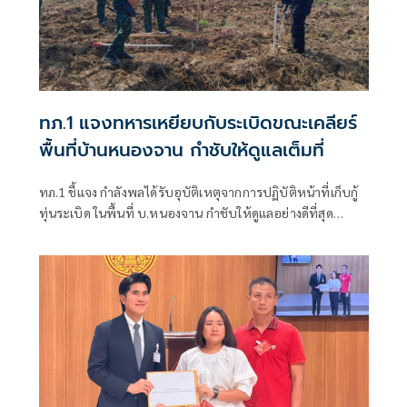
ทภ.1 แจงทหารเหยียบกับระเบิดขณะเคลียร์
พื้นที่บ้านหนองจาน กำชับให้ดูแลเต็มที่
ทภ.1 ชี้แจง กำลังพลได้รับอุบัติเหตุจากการปฏิบัติหน้าที่เก็บกู้
ทุ่นระเบิด ในพื้นที่ บ.หนองจาน กำชับให้ดูแลอย่างดีที่สุด
พร้อมเน้นย้ำให้ปฏิบัติหน้าที่อย่างความรอบคอบไม่ประมาท
ปัจจุบันสร้างพื้นที่ปลอดภัยแล้ว 76.73%