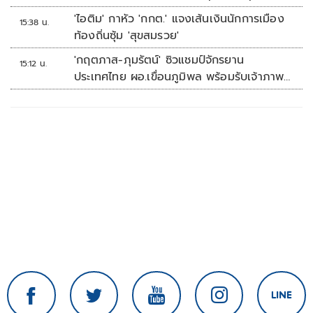
ที่สิงคโปร์
'ไอติม' กาหัว 'กกต.' แจงเส้นเงินนักการเมือง
15:38 น.
ท้องถิ่นซุ้ม 'สุขสมรวย'
'กฤตภาส-ภุมรัตน์' ซิวแชมป์จักรยาน
15:12 น.
ประเทศไทย ผอ.เขื่อนภูมิพล พร้อมรับเจ้าภาพ
ต่อ ปี 2570