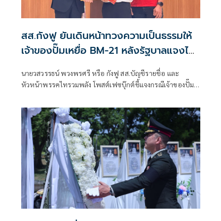
สส.กังฟู ยันเดินหน้าทวงความเป็นธรรมให้
เจ้าของปั๊มเหยื่อ BM-21 หลังรัฐบาลแจงไม่
เข้าหลักเกณฑ์เยียวยา
นายวสวรรธน์ พวงพรศรี หรือ กังฟู สส.บัญชีรายชื่อ และ
หัวหน้าพรรคไทรวมพลัง โพสต์เฟซบุ๊กต์ชี้แจงกรณีเจ้าของปั๊ม
น้ำมัน ปตท. สาขาบ้านผือ อำเภอกันทรลักษ์ จังหวัดศรีสะเกษ ที่
เสียหายจากจรวด BM-21 ของกัมพูชา ออกมาร้องเรียนว่ายังไม่
ได้รับเงินเยียวจากภาครัฐ ก่อนที่นางสาวรัชดา ธนาดิเรก โฆษก
ประจำสำนักนายกรัฐมนตรี ยืนยันว่า