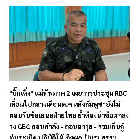
"บิ๊กเติ่ง" แม่ทัพภาค 2 เผยการประชุม RBC
เลื่อนไปกลางเดือนต.ค หลังกัมพูชายังไม่
ตอบรับข้อเสนอฝ่ายไทย ย้ำต้องนำข้อตกลง
วง GBC ถอนกำลัง - ถอนอาวุธ - ร่วมเก็บกู้
ทุ่นระเบิด ปฏิบัติให้เกิดผลเป็นรูปธรรม