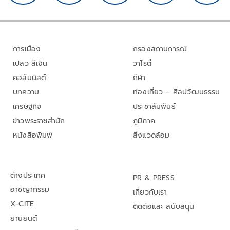
การเมือง
กรองสถานการณ์
เปลว สีเงิน
วาไรตี้
คอลัมนิสต์
กีฬา
บทความ
ท่องเที่ยว – ศิลปวัฒนธรรม
เศรษฐกิจ
ประชาสัมพันธ์
ข่าวพระราชสำนัก
ภูมิภาค
หนังสือพิมพ์
สิ่งแวดล้อม
ต่างประเทศ
PR & PRESS
อาชญากรรม
เกี่ยวกับเรา
X-CITE
ติดต่อและ สนับสนุน
ยานยนต์