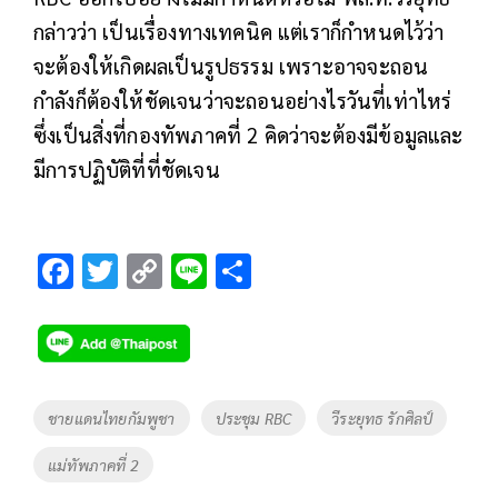
กล่าวว่า เป็นเรื่องทางเทคนิค แต่เราก็กำหนดไว้ว่า
จะต้องให้เกิดผลเป็นรูปธรรม เพราะอาจจะถอน
กำลังก็ต้องให้ชัดเจนว่าจะถอนอย่างไรวันที่เท่าไหร่
ซึ่งเป็นสิ่งที่กองทัพภาคที่ 2 คิดว่าจะต้องมีข้อมูลและ
มีการปฏิบัติที่ที่ชัดเจน
F
T
C
Li
S
ac
wi
o
n
h
e
tt
p
e
ar
b
er
y
e
o
Li
Tags
ชายแดนไทยกัมพูชา
ประชุม RBC
วีระยุทธ รักศิลป์
o
n
แม่ทัพภาคที่ 2
k
k