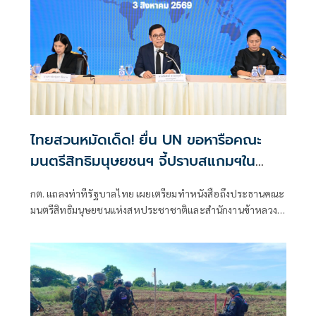
ไทยสวนหมัดเด็ด! ยื่น UN ขอหารือคณะ
มนตรีสิทธิมนุษยชนฯ จี้ปราบสแกมฯใน
กัมพูชา โต้ยิบรายงาน 'ทอม แอนดรูว์ส'
กต. แถลงท่าทีรัฐบาลไทย เผยเตรียมทำหนังสือถึงประธานคณะ
มนตรีสิทธิมนุษยชนแห่งสหประชาชาติและสำนักงานข้าหลวง
ใหญ่สิทธิมนุษยชน ที่นครเจนีวา หลัง “ทอม แอนดรูส์” เสนอ
รายงานพิเศษพาดพิงประเทศไทย มีหลายประเด็นที่ไม่เห็นด้วย
ชี้กระทบความเป็นกลาง -เที่ยงธรรม “สีหศักดิ์”