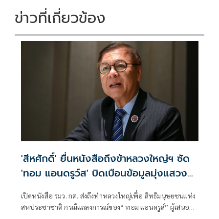
ข่าวที่เกี่ยวข้อง
'สีหศักดิ์' ยื่นหนังสือถึงข้าหลวงใหญ่ฯ ซัด
'ทอม แอนดรูว์ส' บิดเบือนข้อมูลมุ่งแสวงหา
ผลประโยชน์ทางการเมือง
เปิดหนังสือ รมว. กต. ส่งถึงท่าหลวงใหญ่เพื่อ สิทธิมนุษยชนแห่ง
สหประชาชาติ กรณีแถลงการณ์ของ“ ทอม แอนดรูส์” ผู้เสนอ
รายงานพิเศษ เกี่ยวกับสถานการณ์สิทธิมนุษชนในกัมพูชา