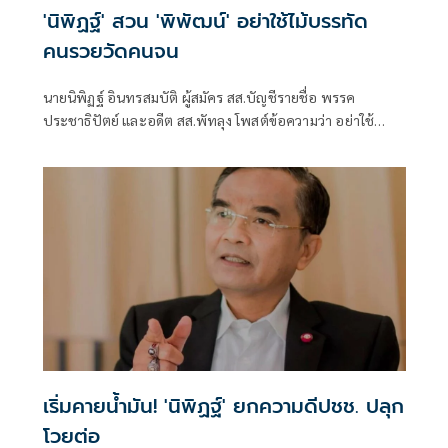
'นิพิฏฐ์' สวน 'พิพัฒน์' อย่าใช้ไม้บรรทัด
คนรวยวัดคนจน
นายนิพิฏฐ์ อินทรสมบัติ ผู้สมัคร สส.บัญชีรายชื่อ พรรค
ประชาธิปัตย์ และอดีต สส.พัทลุง โพสต์ข้อความว่า อย่าใช้
ไม้บรรทัดคนรวยไปวัดคนจน
เริ่มคายน้ำมัน! 'นิพิฏฐ์' ยกความดีปชช. ปลุก
โวยต่อ