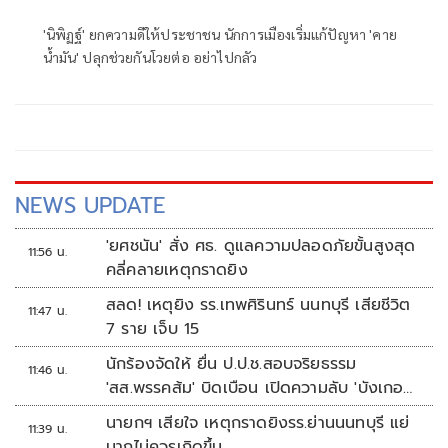
'นิพิฏฐ์' ยกความดีให้ประชาชน นักการเมืองเริ่มแก้ปัญหา 'คาย
น้ำมัน' ปลุกช่วยกันโวยต่อ อย่าไปกลัว
NEWS UPDATE
'ยศชนัน' สั่ง ศธ. ดูแลความปลอดภัยขั้นสูงสุด
11:56 น.
คลี่คลายเหตุกราดยิง
สลด! เหตุยิง รร.เทพศิรินทร์ นนทบุรี เสียชีวิต
11:47 น.
7 ราย เจ็บ 15
นักร้องจัดให้ ยื่น ป.ป.ช.สอบจริยธรรม
11:46 น.
'สส.พรรคส้ม' บิดเบือน เปิดความลับ 'บังเกอร์
ทหาร'
นายกฯ เสียใจ เหตุกราดยิงรร.ย่านนนทบุรี แย่
11:39 น.
มากไม่ควรเกิดขึ้น