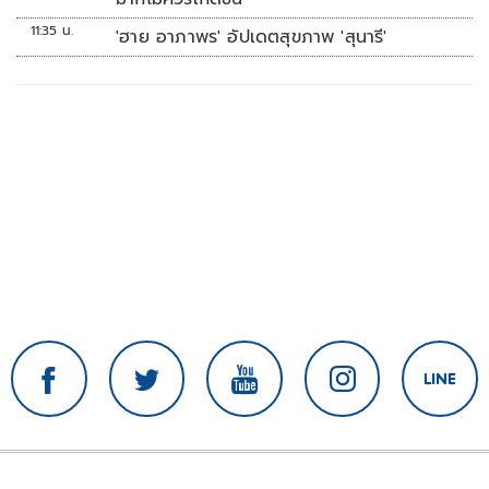
11:35 น.
'ฮาย อาภาพร' อัปเดตสุขภาพ 'สุนารี'