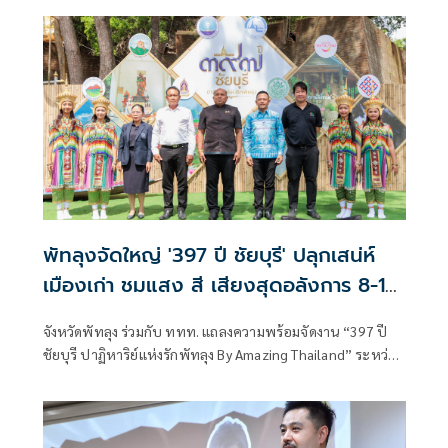
ครอบครัวผู้สูญเสีย
พัทลุงจัดใหญ่ '397 ปี ชัยบุรี' ปลุกเสน่ห์
เมืองเก่า ชมแสง สี เสียงสุดอลังการ 8-10
ส.ค.นี้
จังหวัดพัทลุง ร่วมกับ ททท. แถลงความพร้อมจัดงาน “397 ปี
ชัยบุรี ปาฏิหาริย์แห่งรักพัทลุง By Amazing Thailand” ระหว่าง
วันที่ 8–10 สิงหาคม 2569 ณ วัดเขาเมืองเก่าชัยบุรี ชู
ประวัติศาสตร์ ศรัทธา วัฒนธรรม อาหารพื้นถิ่น และการแสด