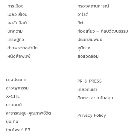
การเมือง
กรองสถานการณ์
เปลว สีเงิน
วาไรตี้
คอลัมนิสต์
กีฬา
บทความ
ท่องเที่ยว – ศิลปวัฒนธรรม
เศรษฐกิจ
ประชาสัมพันธ์
ข่าวพระราชสำนัก
ภูมิภาค
หนังสือพิมพ์
สิ่งแวดล้อม
ต่างประเทศ
PR & PRESS
อาชญากรรม
เกี่ยวกับเรา
X-CITE
ติดต่อและ สนับสนุน
ยานยนต์
สาธารณสุข-คุณภาพชีวิต
Privacy Policy
บันเทิง
ไทยโพสต์ ทีวี