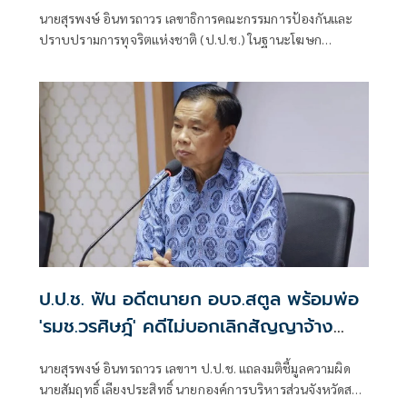
นายสุรพงษ์ อินทรถาวร เลขาธิการคณะกรรมการป้องกันและ
ปราบปรามการทุจริตแห่งชาติ (ป.ป.ช.) ในฐานะโฆษก
สำนักงาน ป.ป.ช. แถลงถึงกรณีคณะกรรมการ ป.ป.ช. มีมติชี้มูล
ความผิด นายวิทยา สมศรีษมสกุล กับพวก รวม 6 คน กรณีร่วม
กันเรียกรับทรัพย์สิน จํานวน 6 ล้านบาท เป็นการตอบแทนใน
การที่จะจูงใจเจ้าพนักงานเพื่อให้ดําเนินการปล่อยตัว (ประกัน
ตัว)
ป.ป.ช. ฟัน อดีตนายก อบจ.สตูล พร้อมพ่อ
'รมช.วรศิษฎ์' คดีไม่บอกเลิกสัญญาจ้าง
เอกชนก่อสร้างล่าช้า
นายสุรพงษ์ อินทรถาวร เลขาฯ ป.ป.ช. แถลงมติชี้มูลความผิด
นายสัมฤทธิ์ เลียงประสิทธิ์ นายกองค์การบริหารส่วนจังหวัดสตูล