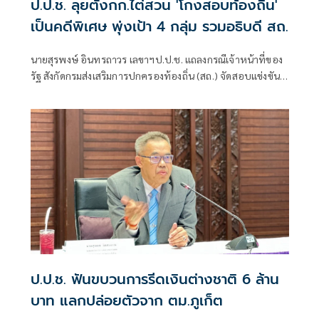
ป.ป.ช. ลุยตั้งกก.ไต่สวน 'โกงสอบท้องถิ่น'
เป็นคดีพิเศษ พุ่งเป้า 4 กลุ่ม รวมอธิบดี สถ.
นายสุรพงษ์ อินทรถาวร เลขาฯป.ป.ช. แถลงกรณีเจ้าหน้าที่ของ
รัฐ สังกัดกรมส่งเสริมการปกครองท้องถิ่น (สถ.) จัดสอบแข่งขัน
เพื่อบรรจุบุคคลเป็นข้าราชการหรือพนักงานส่วนท้องถิ่น พ.ศ.
2568 โดยแก้ไขคะแนนสอบและเรียกรับเงินจากผู้สมัครสอบ
เพื่อช่วยเหลือใ
ป.ป.ช. ฟันขบวนการรีดเงินต่างชาติ 6 ล้าน
บาท แลกปล่อยตัวจาก ตม.ภูเก็ต