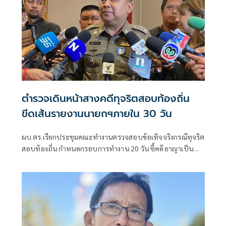
ตำรวจเดินหน้าสางคดีทุจริตสอบท้องถิ่น
ขีดเส้นรายงานนายกฯภายใน 30 วัน
ผบ.ตร.เรียกประชุมคณะทำงานตรวจสอบข้อเท็จจริงกรณีทุจริต
สอบท้องถิ่น กำหนดกรอบการทำงาน 20 วัน ชี้คดีอาญาเป็น
หน้าที่ ป.ป.ช. ดำเนินการ