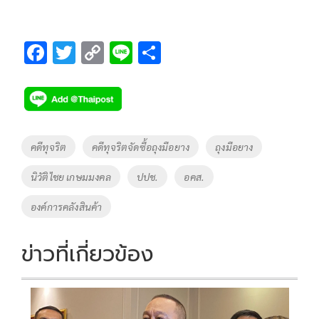
F
T
C
Li
S
ac
wi
o
n
h
e
tt
p
e
ar
b
er
y
e
o
Li
Tags
คดีทุจริต
คดีทุจริตจัดซื้อถุงมือยาง
ถุงมือยาง
o
n
นิวัติไชย เกษมมงคล
ปปช.
อคส.
k
k
องค์การคลังสินค้า
ข่าวที่เกี่ยวข้อง