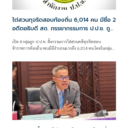
ไต่สวนทุจริตสอบท้องถิ่น 6,014 คน มีชื่อ 2
อดีตอธิบดี สถ. ภรรยากรรมการ ป.ป.ช. ถูก
กล่าวหาด้วย
เปิด 4 กลุ่มถูก ป.ป.ช. ตั้งกรรมการไต่สวนคดีทุจริตสอบ
ข้าราชการท้องถิ่น พบมีมีจำนวนมากถึง 6,014 คน โดยในกลุ่มผู้
บริหารระดับสูงกรมส่งเสริมการปกครองท้องถิ่น มีชื่อของ 2อดีต
อธิบดีคือ 1.ร.ต.ท.ภพชนก ชลานุเคราะห์ ที่ดำรงตำแหน่งอธิบดี
กรมส่งเสริมการปกครองท้องถิ่น วันที่ 29 ก.ค.-11 พ.ย. 2568