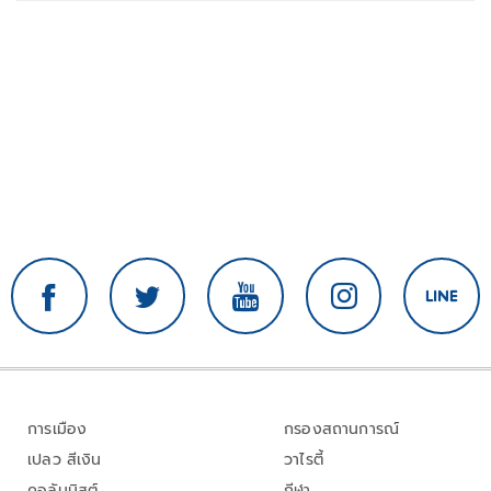
การเมือง
กรองสถานการณ์
เปลว สีเงิน
วาไรตี้
คอลัมนิสต์
กีฬา