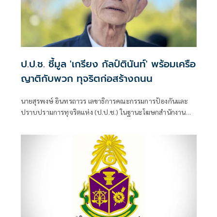
ป.ป.ช. ชี้มูล 'เกรียง กัลป์ตินันท์' พร้อมเครือ
ญาติกับพวก ทุจริตก่อสร้างถนน
นายสุรพงษ์ อินทรถาวร เลขาธิการคณะกรรมการป้องกันและ
ปราบปรามการทุจริตแห่ง (ป.ป.ช.) ในฐานะโฆษกสำนักงาน
ป.ป.ช. เปิดเผยว่า คณะกรรมการ ป.ป.ช. มีมติชี้มูลความผิด นาง
รจนา กัลป์ตินันท์ เมื่อครั้งดำรงตำแหน่งนายกเทศมนตรีนคร
อุบลราชธานี จังหวัดอุบลราชธานี