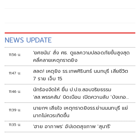
กับพวก กรณีไม่บอกเลิกจ้างโครงการก่อสร้างศูนย์บริการนัก
ท่องเที่ยว อำเภอควนโดน จังหวัดสตูล เมื่อปีงบประมาณ 2559
ทั้งที่ผู้รับจ้างส่งมอบงานล่าช้า
NEWS UPDATE
'ยศชนัน' สั่ง ศธ. ดูแลความปลอดภัยขั้นสูงสุด
11:56 น.
คลี่คลายเหตุกราดยิง
สลด! เหตุยิง รร.เทพศิรินทร์ นนทบุรี เสียชีวิต
11:47 น.
7 ราย เจ็บ 15
นักร้องจัดให้ ยื่น ป.ป.ช.สอบจริยธรรม
11:46 น.
'สส.พรรคส้ม' บิดเบือน เปิดความลับ 'บังเกอร์
ทหาร'
นายกฯ เสียใจ เหตุกราดยิงรร.ย่านนนทบุรี แย่
11:39 น.
มากไม่ควรเกิดขึ้น
11:35 น.
'ฮาย อาภาพร' อัปเดตสุขภาพ 'สุนารี'