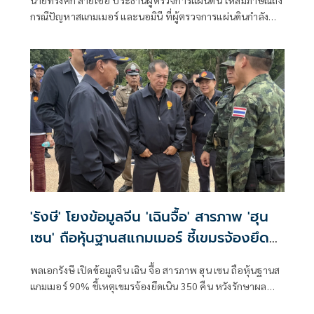
นายทรงศัก สายเชื้อ ประธานผู้ตรวจการแผ่นดิน ให้สัมภาษณ์ถึง
กรณีปัญหาสแกมเมอร์ และนอมินี ที่ผู้ตรวจการแผ่นดินกำลัง
ดำเนินการอยู่ ว่า สำหรับปัญหาที่เกี่ยวข้องกับประเทศเพื่อน
บ้านและต่างประเทศ อาทิ เรื่องสแกมเมอร์ ผู้ตรวจการแผ่นดิน
ได้ลงพื้นที่ตามรอยแนวชายแดนหลายแห่ง เ
'รังษี' โยงข้อมูลจีน 'เฉินจื้อ' สารภาพ 'ฮุน
เซน' ถือหุ้นฐานสแกมเมอร์ ชี้เขมรจ้องยึด
เนิน 350 คืน
พลเอกรังษี เปิดข้อมูลจีน เฉิน จื้อ สารภาพ ฮุน เซน ถือหุ้นฐานส
แกมเมอร์ 90% ชี้เหตุเขมรจ้องยึดเนิน 350 คืน หวังรักษาผล
ประโยชน์–เพิ่มแต้มต่อก่อนเจรจา JBC