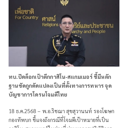
ทบ.ปัดล็อกเป้าตึกกาสิโน-สแกมเมอร์ ชี้มีหลัก
ฐานชัดถูกดัดแปลงเป็นที่ตั้งทางการทหาร จุด
บัญชาการโดรนโจมตีไทย
18 ธ.ค.2568 – พ.อ.ริชฌา สุขสุวานนท์ รองโฆษก
กองทัพบก ชี้แจงถึงกรณีที่โจมตีเป้าหมายที่เป็น