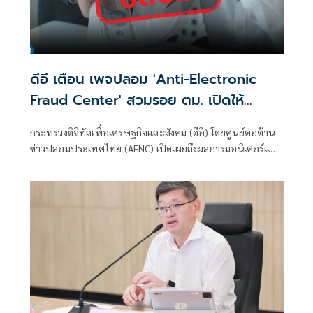
ดีอี เตือน เพจปลอม 'Anti-Electronic
Fraud Center' สวมรอย ตม. เปิดให้
ติดตามรับเงินคืนจาก 'สแกมเมอร์' ระวัง
กระทรวงดิจิทัลเพื่อเศรษฐกิจและสังคม (ดีอี) โดยศูนย์ต่อต้าน
สูญเงิน-ข้อมูลส่วนบุคคล
ข่าวปลอมประเทศไทย (AFNC) เปิดเผยถึงผลการมอนิเตอร์และ
รับแจ้งข่าวปลอม ซึ่งเป็นไปตามนโยบายการป้องกันและแก้ไข
ปัญหาภัยความมั่นคงและภัยทางสังคมของนายไชยชนก ชิดชอบ
รัฐมนตรีว่าการกระทรวงดิจิทัลเพื่อเศรษฐกิจและสังคม (ดีอี)
โดยยกระดับความสำคัญเรื่องการสร้างความตระหนักรู้เท่าทัน
ภัยอาชญากรรมทางเทคโนโลยี ข่าวปลอม และข้อมูลบิดเบือน