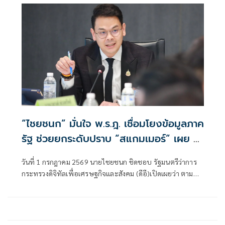
“ไชยชนก” มั่นใจ พ.ร.ฎ. เชื่อมโยงข้อมูลภาค
รัฐ ช่วยยกระดับปราบ “สแกมเมอร์” เผย 4
เดือน มูลค่าความเสียหายลดลงกว่า 74%
วันที่ 1 กรกฎาคม 2569 นายไชยชนก ชิดชอบ รัฐมนตรีว่าการ
กระทรวงดิจิทัลเพื่อเศรษฐกิจและสังคม (ดีอี)เปิดเผยว่า ตามที่
พระราชกฤษฎีกาการเปิดเผยข้อมูลข่าวสารส่วนบุคคลที่อยู่ใน
ความควบคุมดูแลของหน่วยงานของรัฐต่อหน่วยงานของรัฐแห่ง
อื่น พ.ศ. 2569 มีผลบังคับใช้แล้วนั้น (เมื่อวันที่ 30 มิถุนายน
2569)