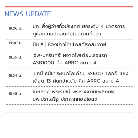
NEWS UPDATE
มท. สั่งผู้ว่าฯทั่วประเทศ ยกระดับ 4 มาตรการ
19:06 น.
ดูแลความปลอดภัยในสถานศึกษา
19:00 น.
ปืน..!! | ห้องข่าวไทยโพสต์สุดสัปดาห์
'ชิพ-นครินทร์' ผงาดโพเดียมเรซแรก
18:56 น.
ASB1000 ศึก ARRC สนาม 4
'มิกซ์-ธนัช' ระเบิดโพเดียม SS600 'เฟอร์' แซง
18:54 น.
เดือด 13 คันคว้าแต้ม ศึก ARRC สนาม 4
ในหลวง-พระราชินี พระราชทานเพลิงศพ
18:46 น.
นพ.ปราเสริฐ ปราสาททองโอสถ