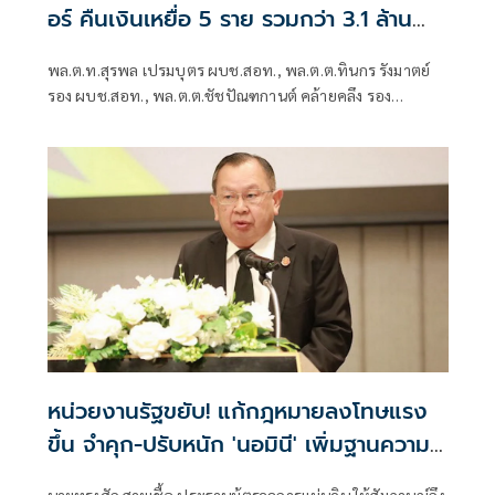
อร์ คืนเงินเหยื่อ 5 ราย รวมกว่า 3.1 ล้าน
บาท
พล.ต.ท.สุรพล เปรมบุตร ผบช.สอท., พล.ต.ต.ทินกร รังมาตย์
รอง ผบช.สอท., พล.ต.ต.ชัชปัณฑกานต์ คล้ายคลึง รอง
ผบช.สอท., พล.ต.ต.ศรายุทธ จุณณวัตต์ ผบก.ส
หน่วยงานรัฐขยับ! แก้กฎหมายลงโทษแรง
ขึ้น จำคุก-ปรับหนัก 'นอมินี' เพิ่มฐานความ
ผิดฟอกเงิน ยึดที่ดินด้วย