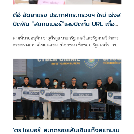
ดีอี อัดยาแรง ประกาศกระทรวงฯ ใหม่ เร่งส
ปีดฟัน “สแกมเมอร์”เผยปิดกั้น URL เถื่อน
แล้วกว่า 8.8 แสนรายการ
ตามที่นายอนุทิน ชาญวีรกูล นายกรัฐมนตรีและรัฐมนตรีว่าการ
กระทรวงมหาดไทย และนายไชยชนก ชิดชอบ รัฐมนตรีว่าการ
กระทรวงดิจิทัลเพื่อเศรษฐกิจและสังคม ได้มอบนโยบายเร่งรัด
ป้องกันและปราบปรามอาชญากรรมออนไลน์ กระทรวงดีอี
'ตร.ไซเบอร์' สะกดรอยเส้นเงินแก๊งสแกมเม