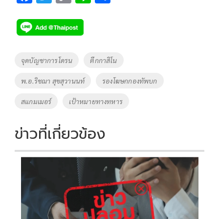
ac
wi
o
n
h
e
tt
p
e
ar
b
er
y
e
o
Li
Tags
จุดบัญชาการโดรน
ตึกกาสิโน
o
n
พ.อ.ริชฌา สุขสุวานนท์
รองโฆษกกองทัพบก
k
k
สแกมเมอร์
เป้าหมายทางทหาร
ข่าวที่เกี่ยวข้อง