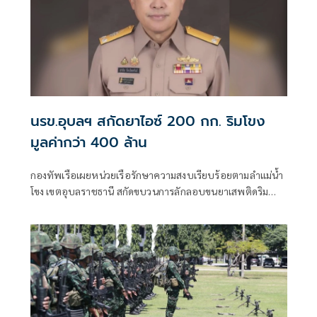
นรข.อุบลฯ สกัดยาไอซ์ 200 กก. ริมโขง
มูลค่ากว่า 400 ล้าน
กองทัพเรือเผยหน่วยเรือรักษาความสงบเรียบร้อยตามลำแม่น้ำ
โขง เขตอุบลราชธานี สกัดขบวนการลักลอบขนยาเสพติดริม
แม่น้ำโข