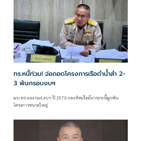
ทร.หนี้ท่วม! จ่อถอดโครงการเรือดำน้ำลำ 2-
3 พ้นกรอบงบฯ
ผบ.ทร.แจง กมธ.งบฯ ปี 2570 กองทัพเรือมีภาระหนี้ผูกพัน
โครงการขนาดใหญ่