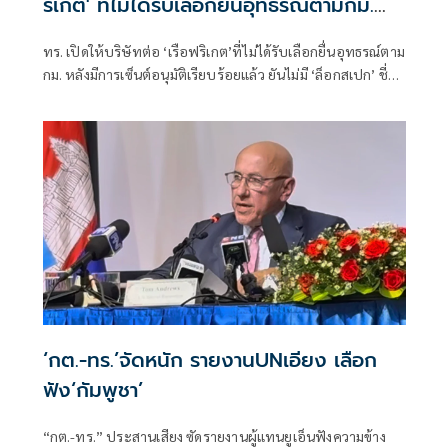
ริเกต' ที่ไม่ได้รับเลือกยื่นอุทธรณ์ตามกม.
หลังเซ็นอนุมัติเรียบร้อย
ทร. เปิดให้บริษัทต่อ ‘เรือฟริเกต’ที่ไม่ได้รับเลือกยื่นอุทธรณ์ตาม
กม. หลังมีการเซ็นต์อนุมัติเรียบร้อยแล้ว ยันไม่มี ‘ล็อกสเปก’ ชี่มีผู้
เสนอราคา 6 ราย เกินขั้นต่ำ 3 ราย ของ กม.จัดซื้อจัดจ้างฯ แง้ม
‘ฟริเกต’ ลำที่ 1-2 แม้แยกพิจารณา แต่ต้องปฏิบัติการร่วมกันได้
เป็น ‘ชุดเรือปฏิบัติการ’
‘กต.-ทร.’จัดหนัก รายงานUNเอียง เลือก
ฟัง‘กัมพูชา’
“กต.-ทร.” ประสานเสียง ซัดรายงานผู้แทนยูเอ็นฟังความข้าง