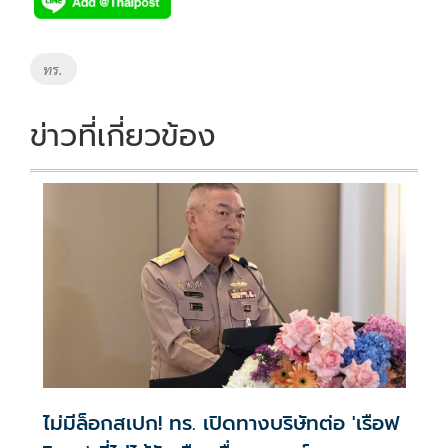
e
tt
p
e
ar
b
er
y
e
o
Li
Tags
ทร.
o
n
k
k
ข่าวที่เกี่ยวข้อง
ไม่มีล็อกสเปก! ทร. เปิดทางบริษัทต่อ 'เรือฟ