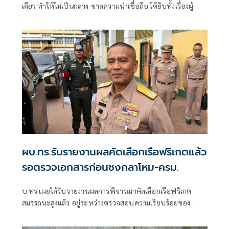
เดียว ทำให้ไม่เป็นกลาง-ขาดความน่าเชื่อถือ โต้ยิบทั้งเรื่องผู้
พลัดถิ่น-แรงงาน
ผบ.ทร.รับรายงานผลคัดเลือกเรือฟริเกตแล้ว
รอตรวจเอกสารก่อนชงกลาโหม-ครม.
บ.ทร.เผยได้รับรายงานผลการพิจารณาคัดเลือกเรือฟริเกต
สมรรถนะสูงแล้ว อยู่ระหว่างตรวจสอบความเรียบร้อยของ
เอกสารก่อนเสนอปลัดกลาโหมตามขั้นตอน พ