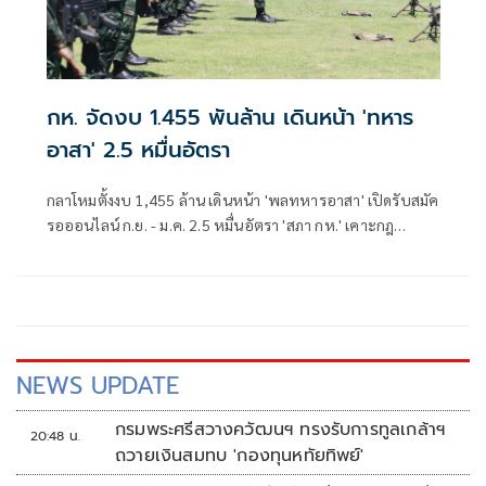
กห. จัดงบ 1.455 พันล้าน เดินหน้า 'ทหาร
อาสา' 2.5 หมื่นอัตรา
กลาโหมตั้งงบ 1,455 ล้าน เดินหน้า 'พลทหารอาสา' เปิดรับสมัค
รอออนไลน์ ก.ย. - ม.ค. 2.5 หมื่นอัตรา 'สภา กห.' เคาะกฎ
กระทรวงรองรับ เตรียมหารือกรมบัญชีกลางสัปดาห์หน้า
NEWS UPDATE
กรมพระศรีสวางควัฒนฯ ทรงรับการทูลเกล้าฯ
20:48 น.
ถวายเงินสมทบ 'กองทุนหทัยทิพย์'