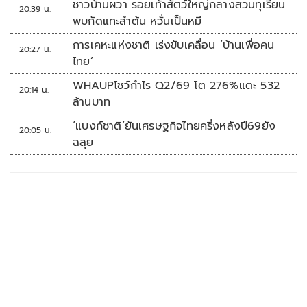
ชาวบ้านผวา รอยเท้าสัตว์ใหญ่กลางสวนทุเรียน
20:39 น.
พบกัดแทะลำต้น หวั่นเป็นหมี
การเคหะแห่งชาติ เร่งขับเคลื่อน ‘บ้านเพื่อคน
20:27 น.
ไทย’
WHAUPโชว์กำไร Q2/69 โต 276%แตะ 532
20:14 น.
ล้านบาท
‘แบงก์ชาติ’ยันเศรษฐกิจไทยครึ่งหลังปี69ยัง
20:05 น.
ฉลุย