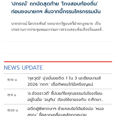
'ปกรณ์' ถกนัดสุดท้าย 'โกงสอบท้องถิ่น'
ก่อนชงนายกฯ ลั่นจากนี้กรรมใครกรรมมัน
นายปกรณ์ นิลประพันธ์​ รองนายก​รัฐมนตรี​ฝ่าย​กฎหมาย​ เป็น
ประธานการประชุมคณะกรรมการตรวจสอบข้อเท็จจริงและข้อ
กฎหมาย กรณีทุจริตการสอบแข่งขันเพื่อบรรจุบุคคลเป็น
ข้าราชการหรือพนักงานส่วนท้องถิ่น ปี 2568 ครั้งที่ 4/2569​ โด
NEWS UPDATE
'กุลวุฒิ' มุ่งมั่นขอติด 1 ใน 3 เอเชียนเกมส์
15:13 น.
2026 'กกท.' เชื่อทัพขนไก่มีเหรียญแน่
'อ.อัจฉราวดี' ชี้ปมแก้ไขคุณธรรมในโรงเรียน
15:11 น.
อยู่ในมือ 'อนุทิน' ต้องใช้ยาแรงกับ ก.ศึกษา
เรื่องปืนแค่ปลายเหตุ
อดีตผู้พิพากษาฯ ชำแหละข้อโต้แย้งปม ‘หมอ
15:03 น.
สรณ’ ชี้คลาดเคลื่อนหลักกฎหมาย