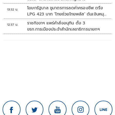
โฆษกรัฐบาล ชูมาตรการลดค่าครองชีพ ตรึง
13:32 น.
LPG 423 บาท ‘ไทยช่วยไทยพลัส’ ดันเงินหมุน
แสนล้าน
ราชกิจจาฯ แพร่คำสั่งอนุทิน ตั้ง 3
12:37 น.
ขรก.การเมืองประจำสำนักเลขาธิการนายกฯ