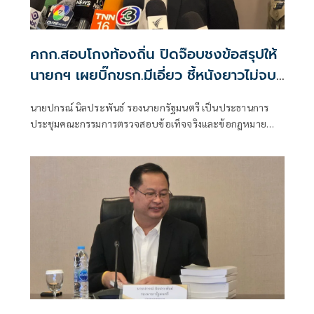
คกก.สอบโกงท้องถิ่น ปิดจ๊อบชงข้อสรุปให้
นายกฯ เผยบิ๊กขรก.มีเอี่ยว ชี้หนังยาวไม่จบ
ง่าย
นายปกรณ์ นิลประพันธ์ รองนายกรัฐมนตรี เป็นประธานการ
ประชุมคณะกรรมการตรวจสอบข้อเท็จจริงและข้อกฎหมาย
กรณีทุจริตการสอบแข่งขันเพื่อบรรจุบุคคลเป็นข้าราชการหรือ
พนักงานส่วนท้องถิ่น ปี 2568 ครั้งที่ 4