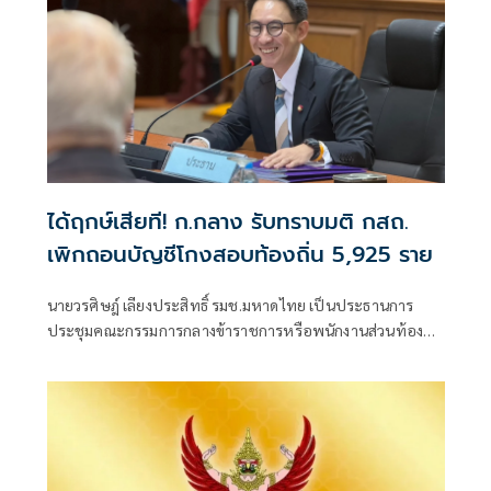
ได้ฤกษ์เสียที! ก.กลาง รับทราบมติ กสถ.
เพิกถอนบัญชีโกงสอบท้องถิ่น 5,925 ราย
นายวรศิษฎ์ เลียงประสิทธิ์ รมช.มหาดไทย เป็นประธานการ
ประชุมคณะกรรมการกลางข้าราชการหรือพนักงานส่วนท้อง
ถิ่น(ก.กลาง) ครั้งที่ 7/2569 เพื่อพิจารณามติของคณะกรรมการ
กลางการสอบแข่งขันพนักงานส่วนท้องถิ่น (กสถ.) ที่ให้ยกเลิก
บัญชีผู้สอบแข่งขันพนักงานส่วนท้องถิ่นเดิม และประกาศบัญชี
ใหม่ ปี 68