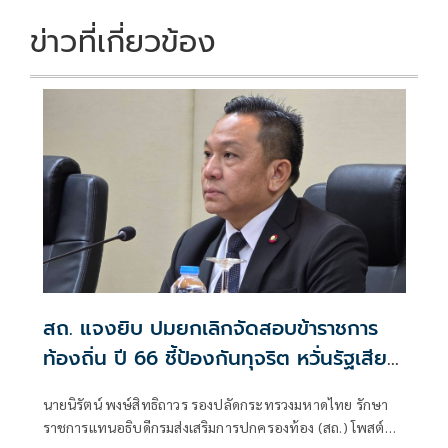
o
n
k
k
ข่าวที่เกี่ยวข้อง
สถ. แจงยิบ ปมยกเลิกจัดสอบข้าราชการ
ท้องถิ่น ปี 66 ชี้ป้องกันทุจริต หวั่นรัฐเสีย
หาย
นายนิรัตน์ พงษ์สิทธิถาวร รองปลัดกระทรวงมหาดไทย รักษา
ราชการแทนอธิบดีกรมส่งเสริมการปกครองท้อง (สถ.) โพสต์