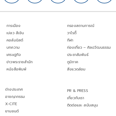
การเมือง
กรองสถานการณ์
เปลว สีเงิน
วาไรตี้
คอลัมนิสต์
กีฬา
บทความ
ท่องเที่ยว – ศิลปวัฒนธรรม
เศรษฐกิจ
ประชาสัมพันธ์
ข่าวพระราชสำนัก
ภูมิภาค
หนังสือพิมพ์
สิ่งแวดล้อม
ต่างประเทศ
PR & PRESS
อาชญากรรม
เกี่ยวกับเรา
X-CITE
ติดต่อและ สนับสนุน
ยานยนต์