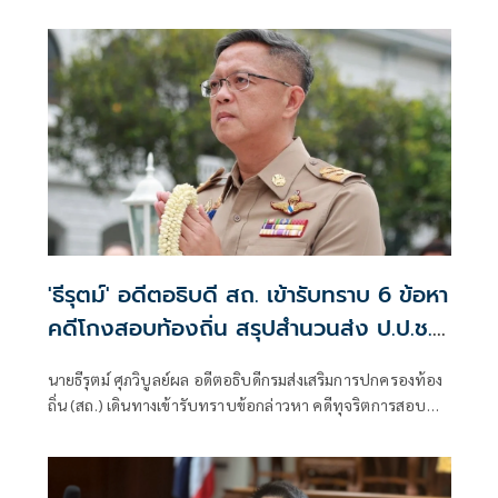
หนังสือคำชี้แจง สถ. เรื่องชี้แจงข้อเท็จจริงกรณีการดำเนินการ
การจัดสอบแข่งขันเพื่อบรรจุบุคคลเป็นข้าราชการหรือพนักงาน
ส่วนท้องถิ่นประจำปี 2566​ ว่า
'ธีรุตม์' อดีตอธิบดี สถ. เข้ารับทราบ 6 ข้อหา
คดีโกงสอบท้องถิ่น สรุปสำนวนส่ง ป.ป.ช.
สัปดาห์หน้า
นายธีรุตม์ ศุภวิบูลย์ผล อดีตอธิบดีกรมส่งเสริมการปกครองท้อง
ถิ่น (สถ.) เดินทางเข้ารับทราบข้อกล่าวหา คดีทุจริตการสอบ
แข่งขันบุคคลเพื่อบรรจุเป็นพนักงานส่วนท้องถิ่น