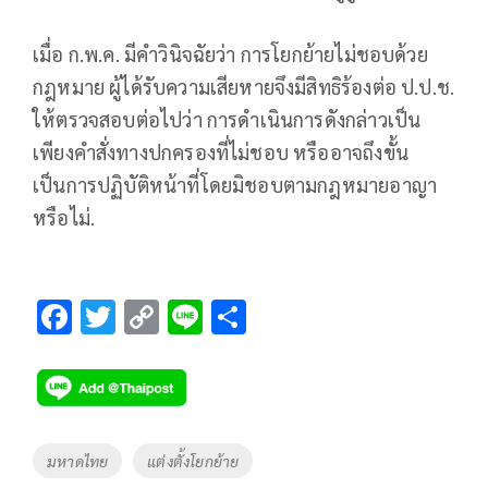
เมื่อ ก.พ.ค. มีคำวินิจฉัยว่า การโยกย้ายไม่ชอบด้วย
กฎหมาย ผู้ได้รับความเสียหายจึงมีสิทธิร้องต่อ ป.ป.ช.
ให้ตรวจสอบต่อไปว่า การดำเนินการดังกล่าวเป็น
เพียงคำสั่งทางปกครองที่ไม่ชอบ หรืออาจถึงขั้น
เป็นการปฏิบัติหน้าที่โดยมิชอบตามกฎหมายอาญา
หรือไม่.
F
T
C
Li
S
ac
wi
o
n
h
e
tt
p
e
ar
b
er
y
e
o
Li
Tags
มหาดไทย
แต่งตั้งโยกย้าย