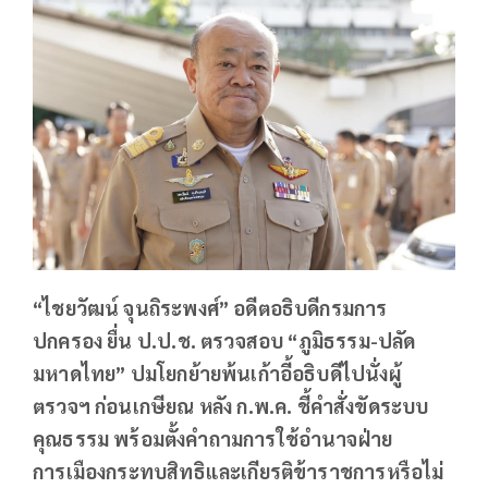
“ไชยวัฒน์ จุนถิระพงศ์” อดีตอธิบดีกรมการ
ปกครอง ยื่น ป.ป.ช. ตรวจสอบ “ภูมิธรรม-ปลัด
มหาดไทย” ปมโยกย้ายพ้นเก้าอี้อธิบดีไปนั่งผู้
ตรวจฯ ก่อนเกษียณ หลัง ก.พ.ค. ชี้คำสั่งขัดระบบ
คุณธรรม พร้อมตั้งคำถามการใช้อำนาจฝ่าย
การเมืองกระทบสิทธิและเกียรติข้าราชการหรือไม่