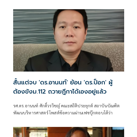
น้อย 2 กลุ่ม
สั้นแต่จบ 'ดร.อานนท์' ย้อน 'ดร.ป็อก' ผู้
ต้องขังม.112 ถวายฎีกาได้เองอยู่แล้ว
รศ.ดร.อานนท์ ศักดิ์วรวิชญ์ คณะสถิติประยุกต์ สถาบันบัณฑิต
พัฒนบริหารศาสตร์ โพสต์ข้อความผ่านเฟซบุ๊กตอบโต้ว่า