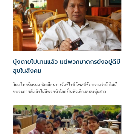
บุ้งตายไปนานแล้ว แต่พวกฆาตกรยังอยู่ดีมี
สุขในสังคม
วิมล ไทรนิ่มนวล นักเขียนรางวัลซีไรต์ โพสต์ข้อความว่าถ้าไม่มี
ขบวนการส้ม ถ้าไม่มีพวกหัวโจกปั่นหัวเด็กและหนุ่มสาว