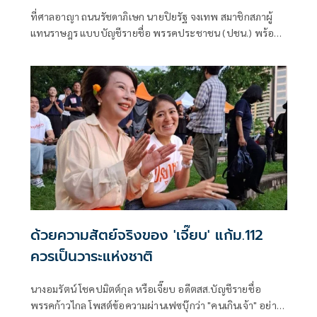
ที่ศาลอาญา ถนนรัชดาภิเษก นายปิยรัฐ จงเทพ สมาชิกสภาผู้
แทนราษฎร แบบบัญชีรายชื่อ พรรคประชาชน (ปชน.) พร้อม
นายนรเศรษฐ์ น
ด้วยความสัตย์จริงของ 'เจี๊ยบ' แก้ม.112
ควรเป็นวาระแห่งชาติ
นางอมรัตน์ โชคปมิตต์กุล หรือเจี๊ยบ อดีตสส.บัญชีรายชื่อ
พรรคก้าวไกล โพสต์ข้อความผ่านเฟซบุ๊กว่า "คนเกินเจ้า" อย่าง