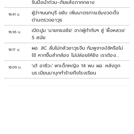
รับมือน้ำท่วม-ภัยแล้งภาคกลาง
ผู้ว่าฯนนทบุรี ขยับ เพิ่มมาตรการเข้มงวดตั้ง
16:41 น.
ด่านตรวจอาวุธ
เปิดปูม 'นายกธงชัย' จากผู้กำกับฯ สู่ 'ผึ้งหลวง'
16:36 น.
5 สมัย
ผอ. JIC ลั่นไม่กลัวอาวุธจีน กัมพูชาจะใช้หรือไม่
16:17 น.
ใช้ หากขึ้นลำกล้อง ไม่ปล่อยให้ยิง เราต้อง
จัดการก่อน
'เต้ อาชีวะ' พาเด็กหญิง 14 พบ ผอ. หลังถูก
16:09 น.
นร.เมียนมาบุกทำร้ายถึงโรงเรียน