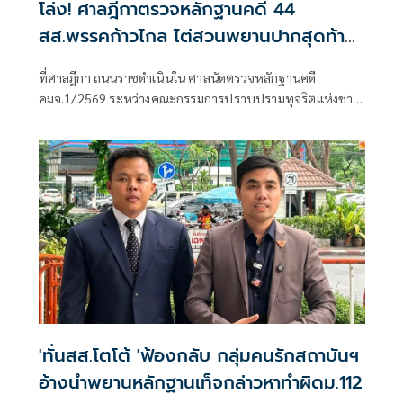
โล่ง! ศาลฎีกาตรวจหลักฐานคดี 44
สส.พรรคก้าวไกล ไต่สวนพยานปากสุดท้าย
18 พ.ค.ปีหน้าก่อนนัดตัดสิน
ที่ศาลฎีกา ถนนราชดำเนินใน ศาลนัดตรวจหลักฐานคดี
คมจ.1/2569 ระหว่างคณะกรรมการปราบปรามทุจริตแห่งชาติ
ผู้ร้อง กับ 44 สส.พร
'ทั่นสส.โตโต้ 'ฟ้องกลับ กลุ่มคนรักสถาบันฯ
อ้างนำพยานหลักฐานเท็จกล่าวหาทำผิดม.112