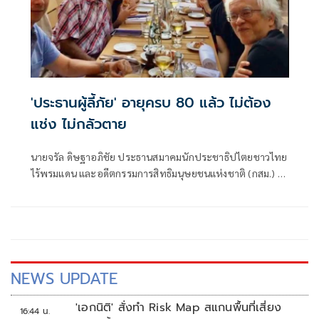
'ประธานผู้ลี้ภัย' อายุครบ 80 แล้ว ไม่ต้อง
แช่ง ไม่กลัวตาย
นายจรัล ดิษฐาอภิชัย ประธานสมาคมนักประชาธิปไตยชาวไทย
ไร้พรมแดน และอดีตกรรมการสิทธิมนุษยชนแห่งชาติ (กสม.) ซึ่ง
ปัจจุบั
NEWS UPDATE
'เอกนิติ' สั่งทำ Risk Map สแกนพื้นที่เสี่ยง
16:44 น.