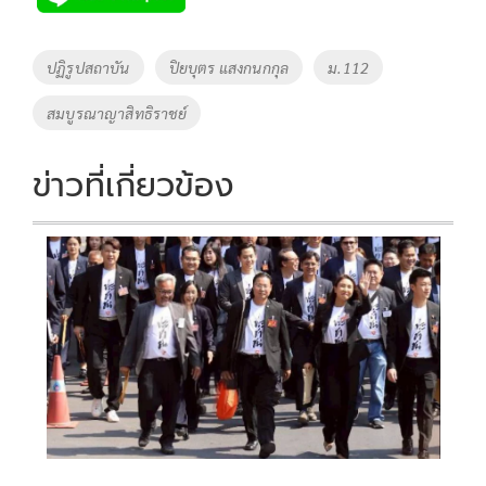
b
er
y
e
o
Li
Tags
ปฏิรูปสถาบัน
ปิยบุตร แสงกนกกุล
ม.112
o
n
สมบูรณาญาสิทธิราชย์
k
k
ข่าวที่เกี่ยวข้อง