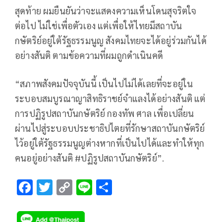
สุดท้าย ผมยืนยันว่าจะแสดงความเห็นโดนสุจริตใจ
ต่อไป ไม่ใช่เพื่อตัวเอง แต่เพื่อให้ไทยมีสถาบัน
กษัตริย์อยู่ใต้รัฐธรรมนูญ สังคมไทยจะได้อยู่ร่วมกันได้
อย่างสันติ ตามข้อความที่ผมถูกดำเนินคดี
“สภาพสังคมปัจจุบันนี้ เป็นไปไม่ได้เลยที่จะอยู่ใน
ระบอบสมบูรณาญาสิทธิราชย์จำแลงได้อย่างสันติ แต่
การปฏิรูปสถาบันกษัตริย์ กองทัพ ศาล เพื่อเปลี่ยน
ผ่านไปสู่ระบอบประชาธิปไตยที่รักษาสถาบันกษัตริย์
ไว้อยู่ใต้รัฐธรรมนูญต่างหากที่เป็นไปได้และทำให้ทุก
คนอยู่อย่างสันติ #ปฏิรูปสถาบันกษัตริย์”.
F
T
C
Li
S
ac
wi
o
n
h
e
tt
p
e
ar