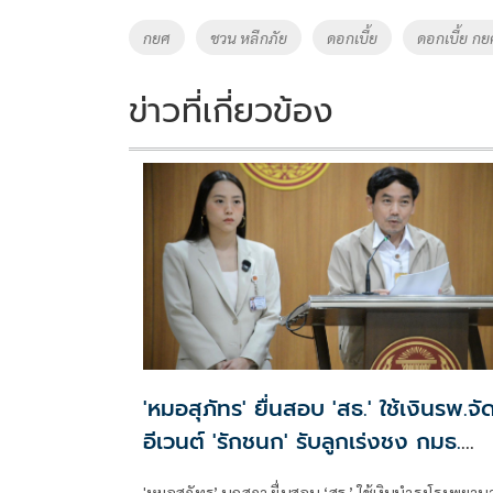
o
Li
Tags
กยศ
ชวน หลีกภัย
ดอกเบี้ย
ดอกเบี้ย กย
o
n
k
k
ข่าวที่เกี่ยวข้อง
'หมอสุภัทร' ยื่นสอบ 'สธ.' ใช้เงินรพ.จั
อีเวนต์ 'รักชนก' รับลูกเร่งชง กมธ.
สังคายนา
'หมอสุภัทร’ บุกสภา ยื่นสอบ ‘สธ.’ ใช้เงินบำรุงโรงพยาบ