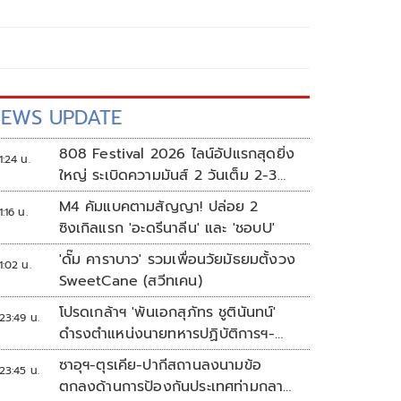
EWS UPDATE
808 Festival 2026 ไลน์อัปแรกสุดยิ่ง
1:24 น.
ใหญ่ ระเบิดความมันส์ 2 วันเต็ม 2-3
ต.ค.นี้
M4 คัมแบคตามสัญญา! ปล่อย 2
1:16 น.
ซิงเกิลแรก 'อะดรีนาลีน' และ 'ชอบU'
'ดั๊ม คาราบาว' รวมเพื่อนวัยมัธยมตั้งวง
1:02 น.
SweetCane (สวีทเคน)
โปรดเกล้าฯ 'พันเอกสุภัทร ชูตินันทน์'
23:49 น.
ดำรงตำแหน่งนายทหารปฏิบัติการฯ-
พระราชทานยศ 'พลตรี'
ซาอุฯ-ตุรเคีย-ปากีสถานลงนามข้อ
23:45 น.
ตกลงด้านการป้องกันประเทศท่ามกลาง