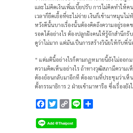
และไม่คิดเงินเพิ่มเบี้ยปรับ การไม่คิดทำให้
เวลาก็ยืดเยื้อที่จะไม่จ่าย เงินก็เข้ามาหมุน
หวังดีนั้นบางเรื่องนั้นต้องคิดถึงความอยู่
รอดได้อย่างไร ต้องปลูกฝังคนให้รู้จักสำนึกร
ดูว่าไม่มาก แต่มันเป็นการสร้างวินัยให้กับพ
“ แต่มตินี้อย่างไรก็ตามกฏหมายนี้ยังไม่ออกมา
ความคิดเห็นอย่างไร ถ้าทางวุฒิสภามีความเห็น
ต้องย้อนกลับมาอีกที ต้องถามที่ประชุมว่าเห็นด
ตั้งกรรมาธิการ 2 ฝ่ายเข้ามาหารือ ซึ่งเรื่องยั
F
T
C
Li
S
ac
wi
o
n
h
e
tt
p
e
ar
b
er
y
e