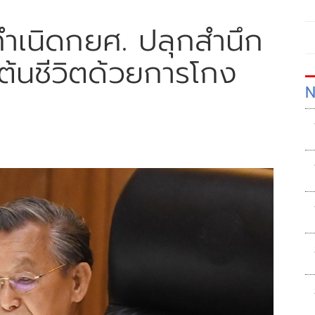
กำเนิดกยศ. ปลุกสำนึก
มต้นชีวิตด้วยการโกง
N