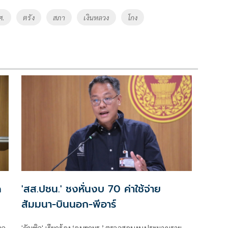
ศ.
ตรัง
สภา
เงินหลวง
โกง
ด
'สส.ปชน.' ชงหั่นงบ 70 ค่าใช้จ่าย
สัมมนา-บินนอก-พีอาร์
าล
'ภัณฑิล' เรียกร้อง ‘อนุฯกมธ.’ ตรวจสอบงบประมาณราย