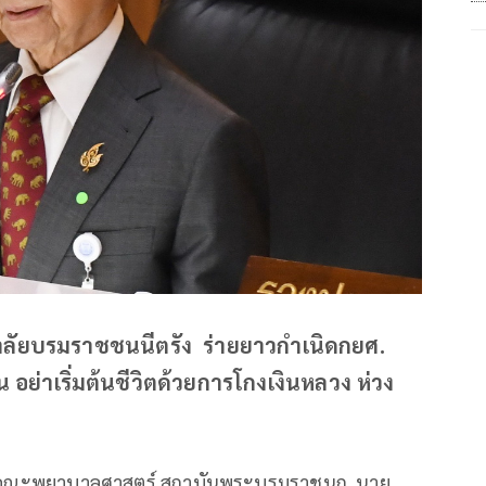
าลัยบรมราชชนนีตรัง ร่ายยาวกำเนิดกยศ.
ืน อย่าเริ่มต้นชีวิตด้วยการโกงเงินหลวง ห่วง
รัง คณะพยาบาลศาสตร์ สถาบันพระบรมราชนก นาย