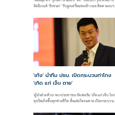
จัดอีเวนต์ 'รักชนก' ’รับลูกเตรียมชงเข้า กมธ.ติดตามงบฯ
สังคายนา
'เท้ง' นำทีม ปชน. เปิดกระบวนท่าโกง
'เกิด แก่ เจ็บ ตาย'
'ผู้นำฝ่ายค้าน' พบประชาชน จัดฟอรัม 'เกิด แก่ เจ็บ โกง' 
ทุจริตเกิดขึ้นทุกช่วงชีวิต ตั้งแต่เกิดจนตาย เปิดกระบวน
คอร์รัปชัน ทุกปีงบรั่วไหล 3 แสนล้านบาท