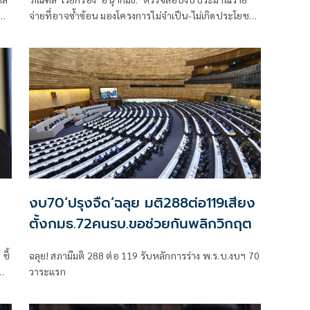
จ่ายที่อาจซ้ำซ้อน มองโครงการไม่จำเป็น-ไม่เกิดประโยชน์
ต่อหน่วยงาน ควรปรับลดงบ เพื่อความคุ้มค่ากับภาษี
ประชาชน
งบ70‘ปรุงจืด’ฉลุย มติ288ต่อ119เสียง
ตั้งกมธ.72คนรบ.ขอช่วยกันพลิกวิกฤต
ชี้
ฉลุย! สภามีมติ 288 ต่อ 119 รับหลักการร่าง พ.ร.บ.งบฯ 70
ท่า
วาระแรก