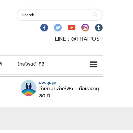
LINE : @THAIPOST
พ์
ไทยโพสต์ ทีวี
มองมุมสูง
จำเขามาเล่าให้ฟัง : เมื่อเราอายุ
80 ปี