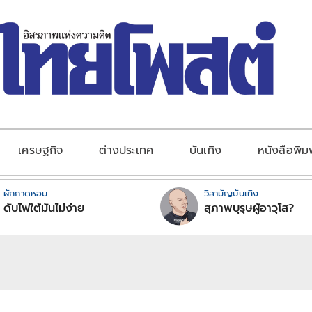
เศรษฐกิจ
ต่างประเทศ
บันเทิง
หนังสือพิม
ผักกาดหอม
วิสามัญบันเทิง
ดับไฟใต้มันไม่ง่าย
สุภาพบุรุษผู้อาวุโส?