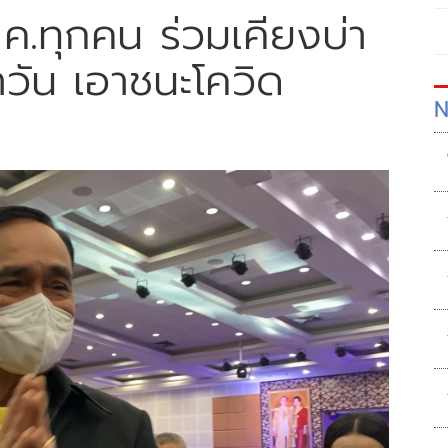
บค.ทุกคน ร่วมเคียงบ่า
าวัน เอาชนะโควิด
N