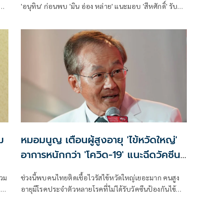
งาน
'อนุทิน' ก่อนพบ 'มิน อ่อง หล่าย' แนะมอบ 'สีหศักดิ์' รับผิด
ชอบหลัก ฝ่ายค้านติดตามความคืบหน้าทุกไตรมาส
ม
หมอมนูญ เตือนผู้สูงอายุ 'ไข้หวัดใหญ่'
อาการหนักกว่า 'โควิด-19' แนะฉีดวัคซีนปี
ละเข็ม ลดรุนแรง
่วม
ช่วงนี้พบคนไทยติดเชื้อไวรัสไข้หวัดใหญ่เยอะมาก คนสูง
ะ
อายุมีโรคประจำตัวหลายโรคที่ไม่ได้รับวัคซีนป้องกันไข้
ล้
หวัดใหญ่ เวลาติดเชื้อ บางคนอาการหนัก