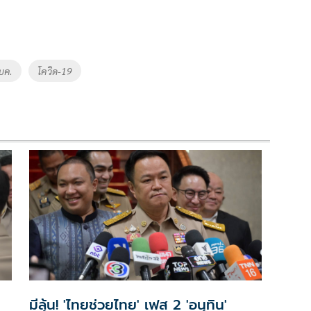
บค.
โควิด-19
มีลุ้น! 'ไทยช่วยไทย' เฟส 2 'อนุทิน'