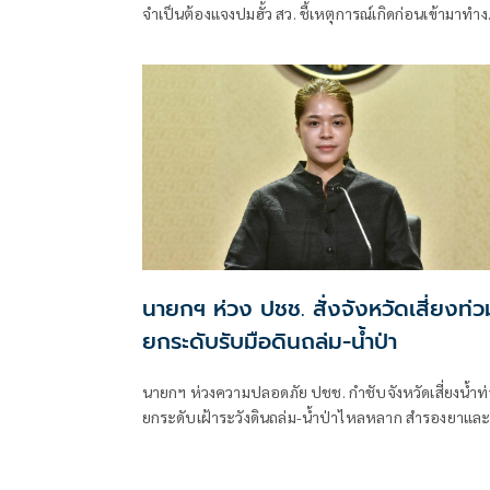
จำเป็นต้องแจงปมฮั้ว สว. ชี้เหตุการณ์เกิดก่อนเข้ามาทำ
ส่วนทุจริตสอบท้องถิ่นทำเต็มที่ เรื่องจบแล้ว ยันไม่ต้องมี
องครักษ์พิทักษ์
นายกฯ ห่วง ปชช. สั่งจังหวัดเสี่ยงท่ว
ยกระดับรับมือดินถล่ม-น้ำป่า
นายกฯ ห่วงความปลอดภัย ปชช. กำชับจังหวัดเสี่ยงน้ำท
ยกระดับเฝ้าระวังดินถล่ม-น้ำป่าไหลหลาก สำรองยาแล
เวชภัณฑ์ไม่น้อยกว่า 72 ชม. ดูแลผู้ป่วยกลุ่มเปราะบางใก
ชิด