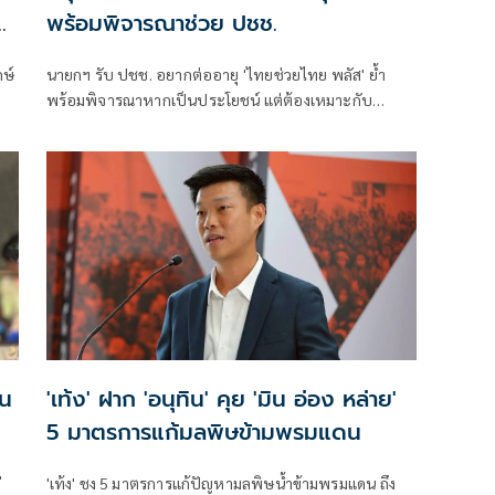
จ
พร้อมพิจารณาช่วย ปชช.
ษ์
นายกฯ รับ ปชช. อยากต่ออายุ 'ไทยช่วยไทย พลัส' ย้ำ
พร้อมพิจารณาหากเป็นประโยชน์ แต่ต้องเหมาะกับ
สถานการณ์ ยันรัฐบาลมีเวลาอีก 3 ปี พิสูจน์ผลงาน แจงลุค
ขาสั้นเดินตลาด 'ก็ลมมันเย็น'
าน
'เท้ง' ฝาก 'อนุทิน' คุย 'มิน อ่อง หล่าย'
5 มาตรการแก้มลพิษข้ามพรมแดน
่
'เท้ง' ชง 5 มาตรการแก้ปัญหามลพิษน้ำข้ามพรมแดน ถึง