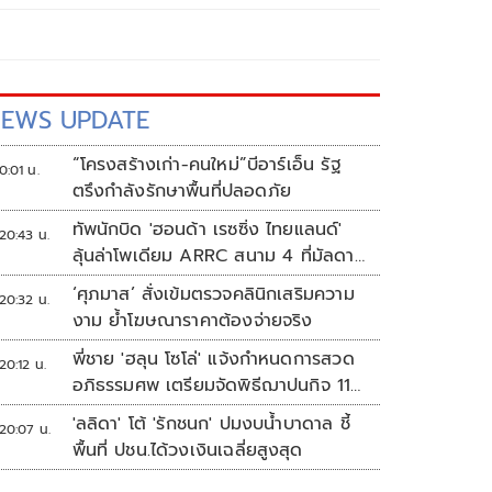
EWS UPDATE
“โครงสร้างเก่า-คนใหม่”บีอาร์เอ็น รัฐ
0:01 น.
ตรึงกำลังรักษาพื้นที่ปลอดภัย
ทัพนักบิด 'ฮอนด้า เรซซิ่ง ไทยแลนด์'
20:43 น.
ลุ้นล่าโพเดียม ARRC สนาม 4 ที่มัลดาลิ
กา
‘ศุภมาส’ สั่งเข้มตรวจคลินิกเสริมความ
20:32 น.
งาม ย้ำโฆษณาราคาต้องจ่ายจริง
พี่ชาย 'ฮลุน โซโล่' แจ้งกำหนดการสวด
20:12 น.
อภิธรรมศพ เตรียมจัดพิธีฌาปนกิจ 11
ส.ค.
'ลลิดา' โต้ 'รักชนก' ปมงบน้ำบาดาล ชี้
20:07 น.
พื้นที่ ปชน.ได้วงเงินเฉลี่ยสูงสุด