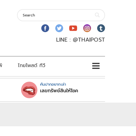
LINE : @THAIPOST
พ์
ไทยโพสต์ ทีวี
คันปากอยากเล่า
เลขทรัพย์สินให้โชค