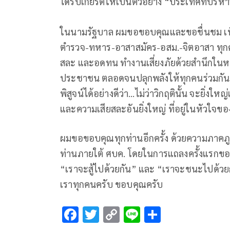
ได้รับเกียรติให้เป็นตัวอย่าง “ประเทศที่บริห
ในนามรัฐบาล ผมขอขอบคุณและขอชื่นชม เพื่อ
ตำรวจ-ทหาร-อาสาสมัคร-อสม.-จิตอาสา ทุกคน 
สละ และอดทน ทำงานเสี่ยงภัยด้วยสำนึกในหน้า
ประชาชน ตลอดจนปลุกพลังให้ทุกคนร่วมกันต่อสู
พิสูจน์ได้อย่างดีว่า…ไม่ว่าวิกฤตินั้น จะยิ่ง
และความเสียสละอันยิ่งใหญ่ ที่อยู่ในหัวใจข
ผมขอขอบคุณทุกท่านอีกครั้ง ด้วยความภาคภูมิใ
ท่านภายใต้ ศบค. โดยในการแถลงครั้งแรกของ ศบ
“เราจะสู้ไปด้วยกัน” และ “เราจะชนะไปด้วยกั
เราทุกคนครับ ขอบคุณครับ
F
T
C
Li
S