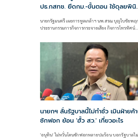
ปธ.กสทช. ยึดกม.-ขั้นตอน ใช้ดุลยพินิ
ไม่ได้
นายกรัฐมนตรี เผยการทูลเกล้าฯ นพ.สรณ บุญใบชัยพฤก
ประธานกรรมการกิจการกระจายเสียง กิจการโทรทัศน์
และกิจการโทรคมนาคมแห่งชาติ (กสทช.) กรณีขาด
คุณสมบัติ
นายกฯ ลั่นรัฐบาลนี้ไม่ทำชั่ว เมินฝ่ายค้
ซักฟอก ย้อน 'ฮั้ว สว.' เกี่ยวอะไร
'อนุทิน' ไม่หวั่นโดนซักฟอกหลายปมร้อน บอกรัฐบาลไม