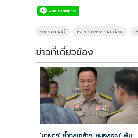
ac
wi
o
n
h
e
tt
p
e
ar
b
er
y
e
o
Li
Tags
นายกรัฐมนตรี
พล.อ.ประยุทธ์-จันทร์โอชา
ศ
o
n
k
k
ข่าวที่เกี่ยวข้อง
'นายกฯ' ย้ำทูลเกล้าฯ 'หมอสรณ' พ้น