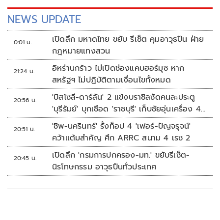
NEWS UPDATE
เปิดลึก มหาดไทย ขยับ รีเซ็ต คุมอาวุธปืน ฝ่าย
0:01 น.
กฎหมายแทงสวน
อิหร่านกร้าว ไม่เปิดช่องแคบฮอร์มุซ หาก
21:24 น.
สหรัฐฯ ไม่ปฏิบัติตามเงื่อนไขทั้งหมด
'บิสโซลี-ดาร์ลัน' 2 แข้งบราซิลซัดคนละประตู
20:56 น.
'บุรีรัมย์' บุกเชือด 'ราชบุรี' เก็บชัยอุ่นเครื่อง 4
นัดรวด
'ชิพ-นครินทร์' รั้งท็อป 4 'เฟอร์-ปัญจรุจน์'
20:51 น.
คว้าแต้มสำคัญ ศึก ARRC สนาม 4 เรซ 2
เปิดลึก 'กรมการปกครอง-มท.' ขยับรีเซ็ต-
20:45 น.
นิรโทษกรรม อาวุธปืนทั่วประเทศ