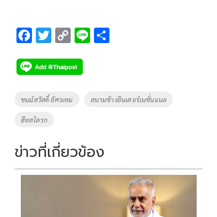
F
T
C
Li
S
ac
wi
o
n
h
e
tt
p
e
ar
b
er
y
e
o
Li
Tags
ชนม์สวัสดิ์ อัศวเหม
สนามช้างอินเตอร์เนชั่นแนล
o
n
ฮีทสโตรก
k
k
ข่าวที่เกี่ยวข้อง