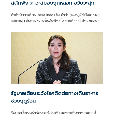
สตัทพัง ภาวะสมองถูกหลอก อวัยวะสุก
ค่าดัชนีความร้อน heat index ไม่เท่ากับอุณหภูมิ ที่วัดภายนอก
และจะสูง ขึ้นตามความชื้นสัมพัทธ์ โดยจะค่อยๆไปหลอกสมอง
ให้ยินยอมตาม
รัฐบาลเตือนระวังโรคติดต่อทางเดินอาหาร
ช่วงฤดูร้อน
รัฐบาลเตือนหน้าร้อน ระวังโรคติดต่อทางเดินอาหารและน้ำ