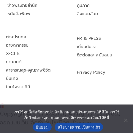
ข่าวพระราชสำนัก
ภูมิภาค
หนังสือพิมพ์
สิ่งแวดล้อม
ต่างประเทศ
PR & PRESS
อาชญากรรม
เกี่ยวกับเรา
X-CITE
ติดต่อและ สนับสนุน
ยานยนต์
สาธารณสุข-คุณภาพชีวิต
Privacy Policy
บันเทิง
ไทยโพสต์ ทีวี
Copyright© thaipost.net, All rights reserved.,
เราใช้คุกกี้เพื่อพัฒนาประสิทธิภาพ และประสบการณ์ที่ดีในการใช้
เว็บไซต์ของคุณ คุณสามารถศึกษารายละเอียดได้ที่นี่
ออกแบบเว็บ จัดทำเว็บไซต์โดย iDesign
ยินยอม
นโยบายความเป็นส่วนตัว