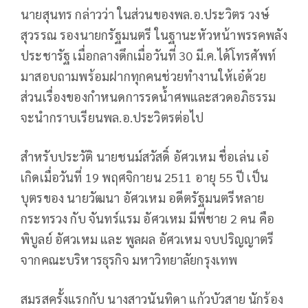
นายสุนทร กล่าวว่า ในส่วนของพล.อ.ประวิตร วงษ์
สุวรรณ รองนายกรัฐมนตรี ในฐานะหัวหน้าพรรคพลัง
ประชารัฐ เมื่อกลางดึกเมื่อวันที่ 30 มี.ค.ได้โทรศัพท์
มาสอบถามพร้อมฝากทุกคนช่วยทำงานให้เอ๋ด้วย
ส่วนเรื่องของกำหนดการรดน้ำศพและสวดอภิธรรม
จะนำกราบเรียนพล.อ.ประวิตรต่อไป
สำหรับประวัติ นายชนม์สวัสดิ์ อัศวเหม ชื่อเล่น เอ๋
เกิดเมื่อวันที่ 19 พฤศจิกายน 2511 อายุ 55 ปี เป็น
บุตรของ นายวัฒนา อัศวเหม อดีตรัฐมนตรีหลาย
กระทรวง กับ จันทร์แรม อัศวเหม มีพี่ชาย 2 คน คือ
พิบูลย์ อัศวเหม และ พูลผล อัศวเหม จบปริญญาตรี
จากคณะบริหารธุรกิจ มหาวิทยาลัยกรุงเทพ
สมรสครั้งแรกกับ นางสาวนันทิดา แก้วบัวสาย นักร้อง