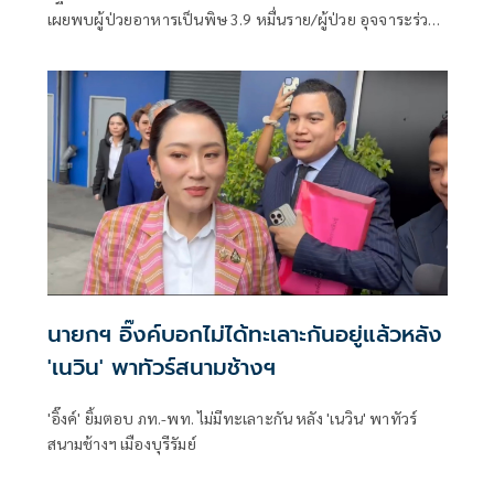
เผยพบผู้ป่วยอาหารเป็นพิษ 3.9 หมื่นราย/ผู้ป่วย อุจจาระร่วง
2.7 แสนราย แนะดูแลสุขอนามัยกินสุก ร้อน สะอาด
นายกฯ อิ๊งค์บอกไม่ได้ทะเลาะกันอยู่แล้วหลัง
'เนวิน' พาทัวร์สนามช้างฯ
'อิ๊งค์' ยิ้มตอบ ภท.-พท. ไม่มีทะเลาะกัน หลัง 'เนวิน' พาทัวร์
สนามช้างฯ เมืองบุรีรัมย์