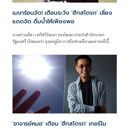
เมษาร้อนจัด! เตือนระวัง 'ฮีทสโตรก' เลี่ยง
แดดจัด ดื่มน้ำให้เพียงพอ
นางสาวลลิดา เพริศวิวัฒนา รองโฆษกประจำสำนักนายก
รัฐมนตรี เปิดเผยว่า อุณหภูมิอากาศในช่วงเดือนเมษายนปีนี้
ปรับตัวสูงขึ้นอย่างต่อ
'อาจารย์หมอ' เตือน 'ฮีทสโตรก' เทอร์โม