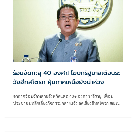
ร้อนจัดทะลุ 40 องศา! โฆษกรัฐบาลเตือนระ
วังฮีทสโตรก ฝุ่นภาคเหนือยังน่าห่วง
อากาศร้อนจัดหลายจังหวัดแตะ 40+ องศาฯ ‘จิรายุ’ เตือน
ประชาชนหลีกเลี่ยงกิจกรรมกลางแจ้ง ลดเสี่ยงฮีทสโตรก ขณะ
เดียวกัน ฝุ่น PM 2.5 ภาคเหนือยังเกินมาตรฐาน จับตาค่าฝุ่น
ขยับเพิ่มใน 7 วันข้างหน้า