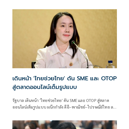
คบาร์ และกล้วยม้วน สองสินค้าชุมชนต้นแบบที่ผ่านการรับรอง
มาตรฐาน ผลิตภัณฑ์ชุมชน ลดใช้พลังงาน พร้อมดึงเข้าร่วม
แคมเปญ "กินพี่ แล้วหมีหนาว" เพื่อยกระดับคุณภาพสินค้าขยาย
ช่องทางการตลาด
เดินหน้า 'ไทยช่วยไทย' ดัน SME และ OTOP
สู่ตลาดออนไลน์เต็มรูปแบบ
รัฐบาล เดินหน้า 'ไทยช่วยไทย' ดัน SME และ OTOP สู่ตลาด
ออนไลน์เต็มรูปแบบ ผนึกกำลัง ดีอี–พาณิชย์–ไปรษณีย์ไทย ลด
ต้นทุน เพิ่มยอดขาย ขยายโอกาสการค้าในยุคดิจิทัล