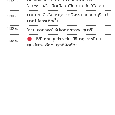
11:46 น.
'สส.พรรคส้ม' บิดเบือน เปิดความลับ 'บังเกอร์
ทหาร'
นายกฯ เสียใจ เหตุกราดยิงรร.ย่านนนทบุรี แย่
11:39 น.
มากไม่ควรเกิดขึ้น
11:35 น.
'ฮาย อาภาพร' อัปเดตสุขภาพ 'สุนารี'
LIVE ครบมุมข่าว กับ..นิธินาฏ ราชนิยม |
11:35 น.
ยุบ-โยก-เดือด! ถูกที่ผิดตัว?