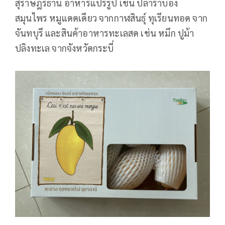
สุราษฎร์ธานี อาหารแปรรูป เช่น ปลาร้าบอง
สมุนไพร หมูแดดเดียว จากกาฬสินธุ์ ทุเรียนทอด จาก
จันทบุรี และสินค้าอาหารทะเลสด เช่น หมึก ปูม้า
ปลิงทะเล จากจังหวัดกระบี่