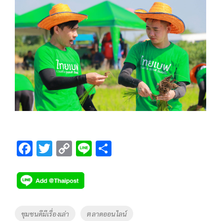
F
T
C
Li
S
ac
wi
o
n
h
e
tt
p
e
ar
b
er
y
e
o
Li
Tags
ชุมชนดีมีเรื่องเล่า
ตลาดออนไลน์