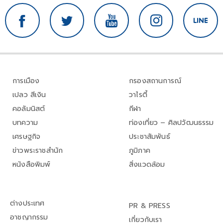
การเมือง
กรองสถานการณ์
เปลว สีเงิน
วาไรตี้
คอลัมนิสต์
กีฬา
บทความ
ท่องเที่ยว – ศิลปวัฒนธรรม
เศรษฐกิจ
ประชาสัมพันธ์
ข่าวพระราชสำนัก
ภูมิภาค
หนังสือพิมพ์
สิ่งแวดล้อม
ต่างประเทศ
PR & PRESS
อาชญากรรม
เกี่ยวกับเรา