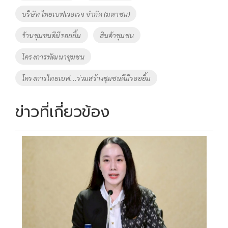
o
n
บริษัท ไทยเบฟเวอเรจ จำกัด (มหาชน)
k
k
ร้านชุมชนดีมีรอยยิ้ม
สินค้าชุมชน
โครงการพัฒนาชุมชน
โครงการไทยเบฟ...ร่วมสร้างชุมชนดีมีรอยยิ้ม
ข่าวที่เกี่ยวข้อง