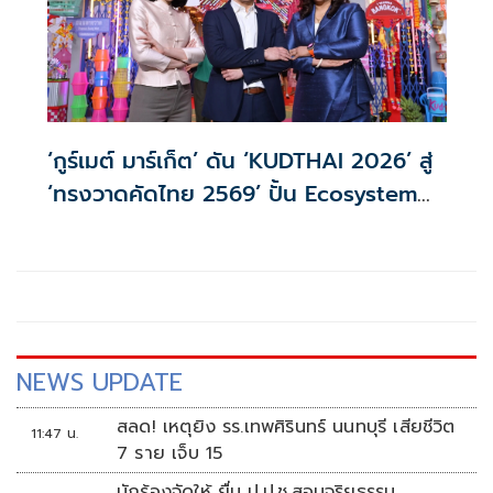
‘กูร์เมต์ มาร์เก็ต’ ดัน ‘KUDTHAI 2026’ สู่
‘ทรงวาดคัดไทย 2569’ ปั้น Ecosystem
ร่วมยกระดับสินค้าไทยสู่เวทีโลก
NEWS UPDATE
สลด! เหตุยิง รร.เทพศิรินทร์ นนทบุรี เสียชีวิต
11:47 น.
7 ราย เจ็บ 15
นักร้องจัดให้ ยื่น ป.ป.ช.สอบจริยธรรม