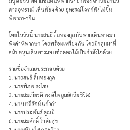
มนุษยชน ที่ศาลชั้นต้นพิพากษายกฟ้อง จำเลยมานั้น
ศาลอุทธรณ์ เห็นพ้อง ด้วย อุทธรณ์โจทก์ฟังไม่ขึ้น
พิพากษายืน
โดยในวันนี้ นายสนธิ ลิ้มทองกุล กับพวกเดินทางมา
ฟังคำพิพากษา โดยพร้อมเพรียง กัน โดยมีกลุ่มมาที่
สนับสนุนเดินทางมอบช่อดอกไม้เป็นกำลังใจด้วย
รายชื่อจำเลยประกอบด้วย
1. นายสนธิ ลิ้มทองกุล
2. นายพิภพ ธงไชย
3. นายสมเกียรติ พงษ์ไพบูลย์(เสียชีวิต)
4. นางมาลีรัตน์ แก้วก่า
5. นายประพันธ์ คูณมี
6. นายสมศักดิ์ โกศัยสุข
7. นายสุริยะใส กตะศิลา