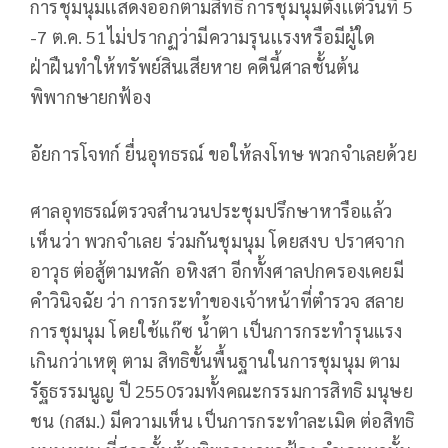
การชุมนุมเเสดงออกตามสิทธิ การชุมนุมตั้งเเต่วันที่ 5
-7 ต.ค. 51ไม่ปรากฏว่ามีความรุนเเรงหรือมีผู้ใด
ฝ่าฝืนทำให้ทรัพย์สินเสียหาย คดีนี้ศาลชั้นต้น
พิพากษายกฟ้อง
อัยการโจทก์ ยื่นอุทธรณ์ ขอให้ลงโทษ พวกจำเลยด้วย
ศาลอุทธรณ์ตรวจสำนวนประชุมปรึกษาหารือแล้ว
เห็นว่า พวกจำเลย ร่วมกันชุมนุม โดยสงบ ปราศจาก
อาวุธ ต่อสู้ตามหลัก อหิงสา อีกทั้งศาลปกครองเคยมี
คำวินิจฉัย ว่า การกระทำของเจ้าหน้าที่ตำรวจ สลาย
การชุมนุม โดยใช้แก๊ซ น้ำตา เป็นการกระทำรุนแรง
เกินกว่าเหตุ ตาม สิทธิขั้นพื้นฐานในการชุมนุม ตาม
รัฐธรรมนูญ ปี 2550รวมทั้งคณะกรรมการสิทธิ มนุษย
ชน (กสม.) มีความเห็น เป็นการกระทำละเมิด ต่อสิทธิ