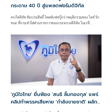
กระดาษ 40 ปี สู่แพลตฟอร์มดิจิทัล
ดร.กิตติธัช ชัยประสิทธิ์ โพสต์เฟซบุ๊กว่าพฤติกรรมของ ไอซ์ รัก
ชนก ที่กระทำใส่ส่วนราชการของกระทรวงดิจิทัล ในเวที
กรรมาธิการติดตามงบฯ ที่ไปแซะส่วนราชการที่ตอบไม่โดนใจ
ตัวเองว่า "ดิฉันเข้าใจแล้วว่าทำไมท่านถึงได้เลื่อนตำแหน่ง"
'ภูมิใจไทย' ยื่นฟ้อง 'สนธิ ลิ้มทองกุล' แพร่
คลิปทำพรรคเสียหาย 'กำลังขายชาติ' ผลัก
ดันแลนด์บริดจ์