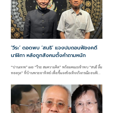
‘วีระ’ ดอดพบ ‘สนธิ’ แจงปมถอนฟ้องคดี
นาฬิกา หลังถูกสังคมตั้งคำถามหนัก
“ปานเทพ” เผย “วีระ สมความคิด” พร้อมคณะเข้าพบ “สนธิ ลิ้ม
ทองกุล” ที่บ้านพระอาทิตย์ เพื่อชี้แจงข้อเท็จจริงกรณีถอนฟ้อง
คดี ป.ป.ช. ปกปิดคำวินิจฉัยทรัพย์สินนาฬิกาหรูบิ๊กป้อม