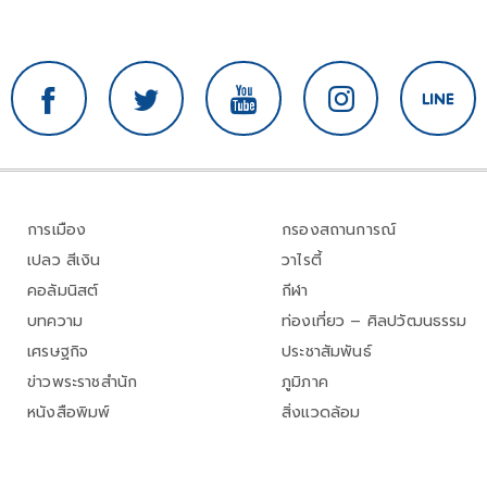
การเมือง
กรองสถานการณ์
เปลว สีเงิน
วาไรตี้
คอลัมนิสต์
กีฬา
บทความ
ท่องเที่ยว – ศิลปวัฒนธรรม
เศรษฐกิจ
ประชาสัมพันธ์
ข่าวพระราชสำนัก
ภูมิภาค
หนังสือพิมพ์
สิ่งแวดล้อม