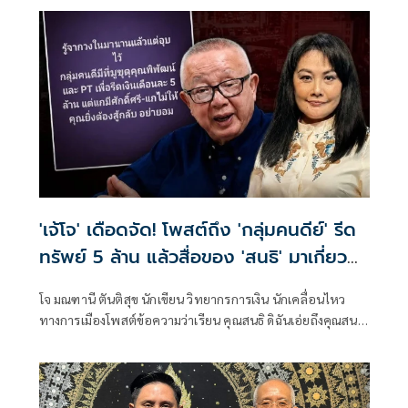
หนึ่งเท่านั้น
'เจ้โจ' เดือดจัด! โพสต์ถึง 'กลุ่มคนดีย์' รีด
ทรัพย์ 5 ล้าน แล้วสื่อของ 'สนธิ' มาเกี่ยว
อะไรด้วย
โจ มณฑานี ตันติสุข นักเขียน วิทยากรการเงิน นักเคลื่อนไหว
ทางการเมืองโพสต์ข้อความว่าเรียน คุณสนธิ ดิฉันเอ่ยถึงคุณสนธิ
ห