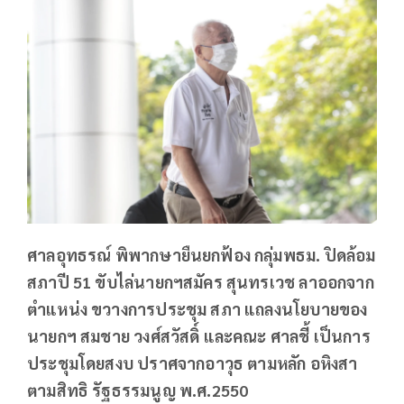
ศาลอุทธรณ์ พิพากษายืนยกฟ้อง กลุ่มพธม. ปิดล้อม
สภาปี 51 ขับไล่นายกฯสมัคร สุนทรเวช ลาออกจาก
ตำแหน่ง ขวางการประชุม สภา แถลงนโยบายของ
นายกฯ สมชาย วงศ์สวัสดิ์ และคณะ ศาลชี้ เป็นการ
ประชุมโดยสงบ ปราศจากอาวุธ ตามหลัก อหิงสา
ตามสิทธิ รัฐธรรมนูญ พ.ศ.2550