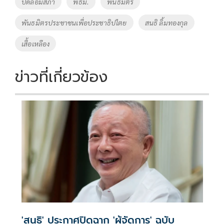
Tags
ปิดล้อมสภา
พธม.
พันธมิตร
o
n
พันธมิตรประชาชนเพื่อประชาธิปไตย
สนธิ ลิ้มทองกุล
k
k
เสื้อเหลือง
ข่าวที่เกี่ยวข้อง
'สนธิ' ประกาศปิดฉาก 'ผู้จัดการ' ฉบับ