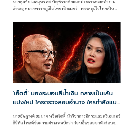
นายศุภชัย ใจสมุทร สส.บัญชีรายชื่อและประธานคณะทำงาน
ด้านกฎหมายพรรคภูมิใจไทย เปิดเผยว่า พรรคภูมิใจไทยเป็น
โจทก์ มอบหมาย นางสาวไตรศุรี ไตรสรณกุล เป็นผู้รับมอบ
อำนาจ ยื่นฟ้อง นายสนธิ ลิ้มทองกุล ต่อศาลอาญา คำฟ้องคดี
อาญา หมายเลขดำที่ อ.1639/2569 เนื่องด้วย เมื่อวันที่ 6
พฤษภาคม 2569 เวลากลางคืนหลังเที่ยงต่อเนื่องกัน วันเวลาใด
ไม่ปรากฏชัด ได้เผยแพร่คลิปบนเฟซบุ๊ก
'เอ็ดดี้' มองระบอบสีน้ำเงิน กลายเป็นเส้น
แบ่งใหม่ ใครตรวจสอบอำนาจ ใครกำลังแบก
อำนาจ
นายอัษฎางค์ ยมนาค หรือเอ็ดดี้ นักวิชาการอิสระและครีเอเตอร์
ดิจิทัล โพสต์ข้อความผ่านเฟซบุ๊กว่า ก่อนอื่นขอออกตัวก่อนจะ
ถูกดึงไปร่วมดราม่าว่า ผมขออนุญาตเป็นเพียงผู้สังเกตการณ์คน