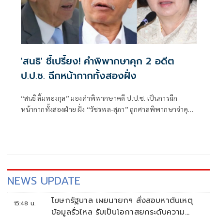
'สนธิ' ชี้เปรี้ยง! คำพิพากษาคุก 2 อดีต
ป.ป.ช. ฉีกหน้ากากทั้งสองฝั่ง
“สนธิ ลิ้มทองกุล” มองคำพิพากษาคดี ป.ป.ช. เป็นการฉีก
หน้ากากทั้งสองฝ่าย ฝั่ง “วัชรพล-สุภา” ถูกศาลพิพากษาจำคุก
3 ปี ขณะที่ “วีระ สมความคิด” กลับถูกสังคมจับตาหนัก หลัง
ปรากฏข้อเท็จจริงยื่นขอถอนฟ้องจำเลยบางส่วนในช่วงท้ายคดี
NEWS UPDATE
โฆษกรัฐบาล เผยนายกฯ สั่งสอบหาต้นเหตุ
15:48 น.
ข้อมูลรั่วไหล รับเป็นโอกาสยกระดับความ