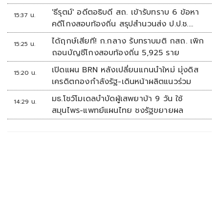
มั่นคงปลอดภัยข้อมูลภาครัฐทั้งระบบ
'ธีรุตม์' อดีตอธิบดี สถ. เข้ารับทราบ 6 ข้อหา
15:37 น.
คดีโกงสอบท้องถิ่น สรุปสำนวนส่ง ป.ป.ช.
สัปดาห์หน้า
ได้ฤกษ์เสียที! ก.กลาง รับทราบมติ กสถ. เพิก
15:25 น.
ถอนบัญชีโกงสอบท้องถิ่น 5,925 ราย
เปิดแผน BRN หลังเปลี่ยนแกนนำใหม่ มุ่งดิส
15:20 น.
เครดิตกองกำลังรัฐ-เดินหน้าผลิตแนวร่วม
มธ.โชว์โมเดลบำบัดผู้เสพยาบ้า 9 วัน ใช้
14:29 น.
สมุนไพร-แพทย์แผนไทย ชงรัฐขยายผล