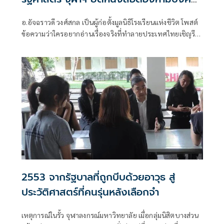
ให้เด็กทำผิดกฎหมาย
อ.อัจฉราวดี วงศ์สกล เป็นผู้ก่อตั้งมูลนิธิโรงเรียนแห่งชีวิต โพสต์
ข้อความว่าใครอยากอ่านเรื่องจริงที่ทำลายประเทศไทยเชิญรีบ
กดติดตาม เพรา
2553 จากรัฐบาลที่ถูกบีบด้วยอาวุธ สู่
ประวัติศาสตร์ที่คนรุ่นหลังเลือกจำ
เหตุการณ์ในรั้ว จุฬาลงกรณ์มหาวิทยาลัย เมื่อกลุ่มนิสิตบางส่วน