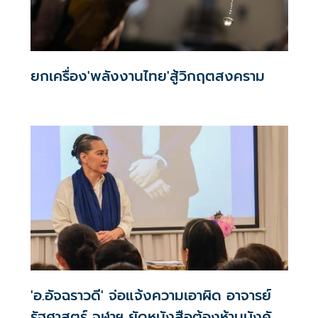
ยกเครื่อง'พลังงานไทย'สู้วิกฤตสงคราม
'อ.อัจฉราวดี' จ่อแจ้งความเอาผิด อาจารย์
รัฐศาสตร์ จุฬาฯ ยัดหนังสือต้องห้ามบังคับ