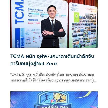
TCMA ผนึก จุฬาฯ-แคนาดาเดินหน้าดักจับ
คาร์บอนมุ่งสู่Net Zero
TCMA ผนึก จุฬาฯ จับมืองพันธมิตรไทย–แคนาดา พัฒนาและ
ทดลองเทคโนโลยีดักจับคาร์บอน วางรากฐานอุตสาหกรรมมุ่ง
สู่Net Zero 2050