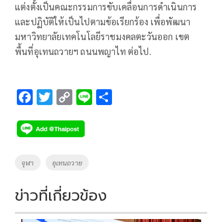
แต่งตั้งเป็นคณะกรรมการขับเคลื่อนการดำเนินการ
และปฏิบัติให้เป็นไปตามข้อเรียกร้อง เพื่อพัฒนา
มหาวิทยาลัยเทคโนโลยีราชมงคลตะวันออก เขต
พื้นที่อุเทนถวายฯ ถนนพญาไท ต่อไป.
F
T
C
Li
S
ac
wi
o
n
h
e
tt
p
e
ar
b
er
y
e
o
Li
Tags
จุฬา
อุเทนถวาย
o
n
k
k
ข่าวที่เกี่ยวข้อง