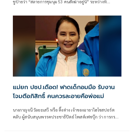
ชูป้ายว่า “สลายการชุมนุม 53 คนสั่งฆ่าอยู่นี่” ระหว่างที่
“อภิสิทธิ์ เวชชาชีวะ” อดีตนายกรัฐมนตรี มาบรรยายพิเศษให้
หลักสูตรปริญญาเอกสาขานโยบายสาธารณะ
แม่ยก ปชป.เดือด! ฟาดเด็กอมมือ รับงาน
โจมตีอภิสิทธิ์ คนควรละอายคือพ่อแม่
นางกาญจนี วัลยะเสวี หรือ ติ๊งต่าง เจ้าของฉายาไฮโซสปอร์ต
คลับ ผู้สนับสนุนพรรคประชาธิปัตย์ โพสต์เฟซบุ๊ก ว่า การกระ
ทำของนศ.จุฬาฯเหล่านี้มันชั