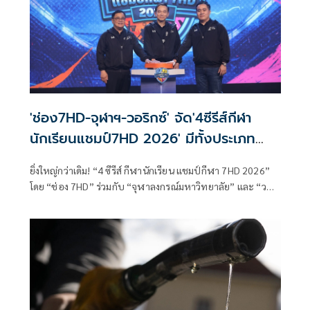
'ช่อง7HD-จุฬาฯ-วอริกซ์' จัด'4ซีรีส์กีฬา
นักเรียนแชมป์7HD 2026' มีทั้งประเภท
ชาย-หญิง
ยิ่งใหญ่กว่าเดิม! “4 ซีรีส์ กีฬานักเรียน แชมป์กีฬา 7HD 2026”
โดย “ช่อง 7HD” ร่วมกับ “จุฬาลงกรณ์มหาวิทยาลัย” และ “วอ
ริกซ์ สปอร์ต” พร้อมสร้างประวัติศาสตร์หน้าใหม่ ให้วงการกีฬา
นักเรียน ขยายประเภทชาย-หญิง เพิ่มโอกาสนักกีฬาเยาวชน
ประเดิมเปิดทัวร์นาเมนต์แรงเต็มสปีดด้วยซีรีส์แรก
“บาสเกตบอล 3x3 นักเรียนชาย” แฟนแม่นห่วงห้ามพลาด ! นัด
แรก 16 พฤษภาคมนี้