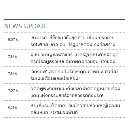
NEWS UPDATE
'สามารถ' ชี้จิ๊กซอว์ชิ้นสุดท้าย เชื่อมโครงข่าย
8:07 น.
รถไฟไทย-ลาว-จีน ที่รัฐบาลต้องเร่งก่อสร้าง
ทันที
ผู้เชี่ยวชาญซอฟต์แวร์ จวกรัฐบาลโฟกัสผิดจุด
7:14 น.
กรณีข้อมูลรั่วไหล จี้เอาผิดผู้ควบคุม-เจ้าของ
ระบบตามกฎหมาย PDPA
'จักรภพ' อวดทีมที่ปรึกษาคุณภาพคับแก้วที่ไม่
7:14 น.
รับเงินเดือนและเบี้ยเลี้ยง!
อดีตผู้พิพากษาแนะถึงเวลาผ่าตัดกฎหมายเรื่อง
7:07 น.
แดนแห่งกรรมสิทธิ์จากสวรรค์ถึงนรก!
ห้ามลืมร่มเด็ดขาด! วันนี้ทั่วไทยส่วนใหญ่เจอฝน
6:51 น.
ถล่มหนัก 70%ของพื้นที่