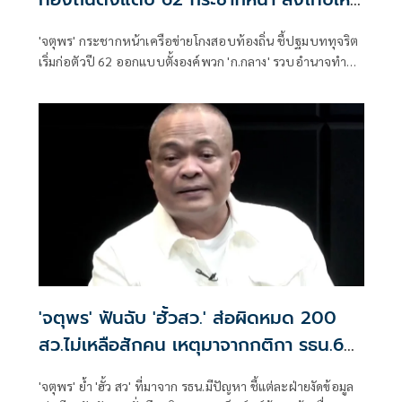
เข็ดหลาบ
'จตุพร' กระชากหน้าเครือข่ายโกงสอบท้องถิ่น ชี้ปฐมบททุจริต
เริ่มก่อตัวปี 62 ออกแบบตั้งองค์พวก 'ก.กลาง' รวบอำนาจทำ
รมต.เป็นฝ่ายเสียงข้างน้อย กระตุ้น ปปช.รื้อตรวจสอบตั้งแต่ปี
62 จับกุมลงโทษให้เข็ดหลาบ
'จตุพร' ฟันฉับ 'ฮั้วสว.' ส่อผิดหมด 200
สว.ไม่เหลือสักคน เหตุมาจากกติกา รธน.60
เป็นปัญหา
'จตุพร' ย้ำ 'ฮั้ว สว' ที่มาจาก รธน.มีปัญหา ชี้แต่ละฝ่ายงัดข้อมูล