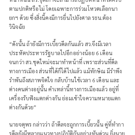
ตามปกติหรือไม่ โดยเฉพาะการร่วมโหวตเลือกนา
ยกฯ ด้วย ซึ่งสิ่งนี้คงมีการยื่นไปยังศาล รธน.ต้อง
วินิจฉัย
“ดังนั้น ถ้ายังมีการเบี้ยวดีลกันแล้ว สว.จึงมีเวลา
ประหัตประหารรัฐบาลไปอีกอย่างน้อย 6 เดือน
จนกว่า สว.ชุดใหม่จะมาทำหน้าที่ เพราะส่วนที่ดีล
ทางการเมือง ส่วนที่ได้ก็ได้ไปแล้ว แม้ทักษิณ มีรำพึง
รำพันถึงสภาพจิตใจ กลับบ้านใช้เวลา 6 เดือน และ
ต่างคนต่างอยู่นั้น คำเหล่านี้ทางการเมืองแล้ว อยู่ที่
เครื่องรับฟังแตกต่างกัน ย่อมเข้าใจความหมายแตก
ต่างกันด้วย”
นายจตุพร กล่าวว่า ถ้าดีลจะถูกการเบี้ยวนั้น คู่ที่ทำกา
รดีลยังมีหลายแนวทางปฏิบัติกันอย่างทันด่วน ยิ่งนาย