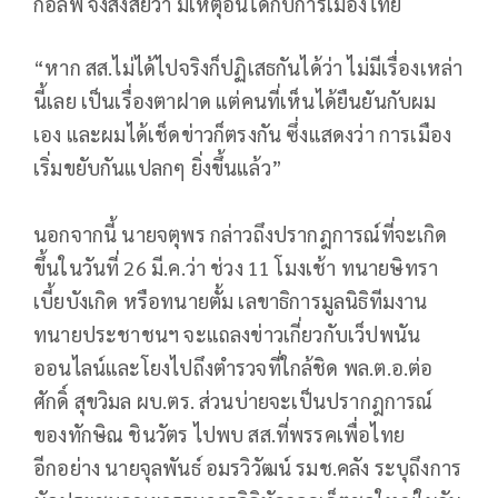
กอล์ฟ จึงสงสัยว่า มีเหตุอันใดกับการเมืองไทย
“หาก สส.ไม่ได้ไปจริงก็ปฏิเสธกันได้ว่า ไม่มีเรื่องเหล่า
นี้เลย เป็นเรื่องตาฝาด แต่คนที่เห็นได้ยืนยันกับผม
เอง และผมได้เช็ดข่าวก็ตรงกัน ซึ่งแสดงว่า การเมือง
เริ่มขยับกันแปลกๆ ยิ่งขึ้นแล้ว”
นอกจากนี้ นายจตุพร กล่าวถึงปรากฎการณ์ที่จะเกิด
ขึ้นในวันที่ 26 มี.ค.ว่า ช่วง 11 โมงเช้า ทนายษิทรา
เบี้ยบังเกิด หรือทนายตั้ม เลขาธิการมูลนิธิทีมงาน
ทนายประชาชนฯ จะแถลงข่าวเกี่ยวกับเว็ปพนัน
ออนไลน์และโยงไปถึงตำรวจที่ใกล้ชิด พล.ต.อ.ต่อ
ศักดิ์ สุขวิมล ผบ.ตร. ส่วนบ่ายจะเป็นปรากฎการณ์
ของทักษิณ ชินวัตร ไปพบ สส.ที่พรรคเพื่อไทย
อีกอย่าง นายจุลพันธ์ อมรวิวัฒน์ รมช.คลัง ระบุถึงการ