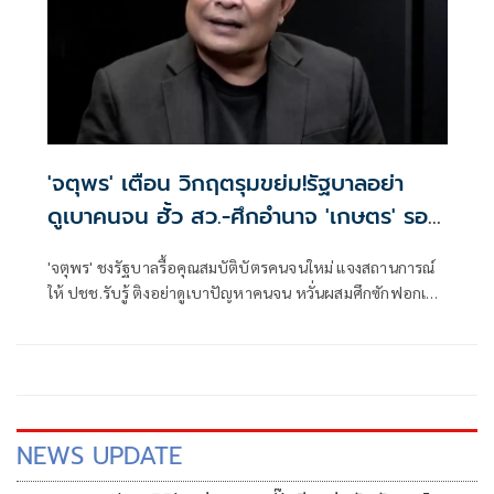
'จตุพร' เตือน วิกฤตรุมขย่ม!รัฐบาลอย่า
ดูเบาคนจน ฮั้ว สว.-ศึกอำนาจ 'เกษตร' รอ
ระเบิด
'จตุพร' ชงรัฐบาลรื้อคุณสมบัติบัตรคนจนใหม่ แจงสถานการณ์
ให้ ปชช.รับรู้ ติงอย่าดูเบาปัญหาคนจน หวั่นผสมศึกซักฟอกเปิด
ประชุมสภาหน้า พร้อมกับดักขั้วอำนาจเก่า-ใหม่ใน ก.เกษตร
จ้องล้างบางกัน ชี้ล้วนวิกฤตใหญ่จ่อรุมขย่ม'อนุทิน'
NEWS UPDATE