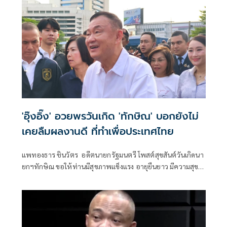
'อุ๊งอิ๊ง' อวยพรวันเกิด 'ทักษิณ' บอกยังไม่
เคยลืมผลงานดี ที่ทำเพื่อประเทศไทย
แพทองธาร ชินวัตร อดีตนายกรัฐมนตรี โพสต์สุขสันต์วันเกิดนา
ยกฯทักษิณ ขอให้ท่านมีสุขภาพแข็งแรง อายุยืนยาว มีความสุข
ในทุกๆวัน