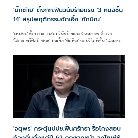
'บิ๊กต่าย' ตั้งกก.ฟันวินัยร้ายแรง '3 หมอชั้น
14' สรุปพฤติกรรมชัดเอื้อ 'ทักษิณ'
'ผบ.ตร.' ตั้งกรรมการสอบวินัยร้ายแรง 3 หมอ รพ.ตำรวจ
'โสภณ-ทวีศิลป์-ชนะ' ปมเอื้อ 'ทักษิณ' นอนวีไอพีชั้น 14 มอบ
หมาย 'พล.ต.อ.อิทธิพล' นั่งประธาน เร่งสรุปโดยเร็ว
'จตุพร' กระตุ้นปปช.ฟื้นศรัทธา รื้อโกงสอบ
ท้องถิ่นตั้งแต่ปี 62 กระชากหน้า ลงโทษให้