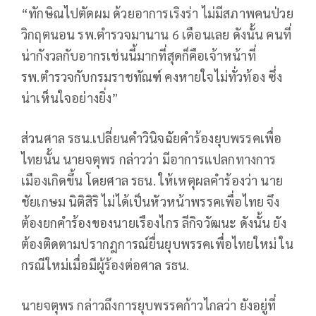
“ทักษิณไปตัดผม ด้วยอาการเริงร่า ไม่มีสภาพคนป่วย
วิกฤตนอน รพ.ตำรวจมานาน 6 เดือนเลย ดังนั้น คนที่
น่ากังวลกับอากรเช่นนี้มากที่สุดก็คือเจ้าหน้าที่
รพ.ตำรวจกับกรมราชทัณฑ์ คงหายใจไม่ทั่วท้อง ซึ่ง
น่าเห็นใจอย่างยิ่ง”
ส่วนศาล รธน.เปลี่ยนคำวินิจฉัยคำร้องยุบพรรคเพื่อ
ไทยนั้น นายจตุพร กล่าวว่า มีอาการแปลกทางการ
เมืองเกิดขึ้น โดยศาล รธน. ให้เหตุผลคำร้องว่า นาย
ชัยเกษม นิติสิริ ไม่ได้เป็นหัวหน้าพรรคเพื่อไทย จึง
ต้องยกคำร้องของนายเรืองไกร ลีกิจวัฒนะ ดังนั้น ยัง
ต้องติดตามปรากฎการณ์ยื่นยุบพรรคเพื่อไทยใหม่ ใน
กรณีใหม่เมื่อมีผู้ร้องต่อศาล รธน.
นายจตุพร กล่าวถึงการยุบพรรคก้าวไกลว่า ยังอยู่ที่