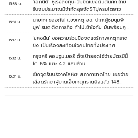
‘เอกนิติ’ ชูเร่งลงทุน-ปั๊มขีดแข่งดันดันศก.ไทย
15:33 น.
รับงบประมาณมีจำกัดลุยงัด5Tปูพรมโตยาว
นายกฯ ขออภัย! แจงเหตุ อส. ปะทะผู้ชุมนุมพี
15:31 น.
มูฟ รมต.ติดภารกิจ ทำไม่เข้าใจกัน ยันพร้อมคุย
หาทางออก
'ยศชนัน' ขอความร่วมมืองดแชร์ภาพเหตุกราด
15:17 น.
ยิง เป็นเรื่องสะเทือนใจคนไทยทั้งประเทศ
กรุงศรี คอนซูมเมอร์ ตั้งเป้ายอดใช้จ่ายบัตรปีนี้
15:12 น.
โต 6% แตะ 4.2 แสนล้าน
เช็กจุดรับบริจาคโลหิต! สภากาชาดไทย เผยจ่าย
15:01 น.
เลือดรักษาผู้บาดเจ็บเหตุกราดยิงแล้ว 148
ยูนิต