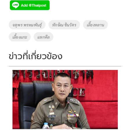
e
tt
p
e
ar
b
er
y
e
o
Li
Tags
จตุพร พรหมพันธุ์
ทักษิณ ชินวัตร
เลี้ยงหลาน
o
n
เลี้ยงแกะ
แหกดีล
k
k
ข่าวที่เกี่ยวข้อง