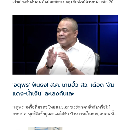
เก่าเถียงกันสับสน ลั่นยึดกติกาเปะๆ เอ็กซ์เรย์ถ้วนหน้า เชื่อ 200
สว.ไม่เหลือสักคน
'จตุพร' ฟันธง! ส.ค. เกมฮั้ว สว. เดือด 'ส้ม-
แดง-น้ำเงิน' ละเลงกันเละ
'จตุพร' ชงรื้อที่มา สว.ใหม่ แนะเอกซเรย์ทุกคนฮั้วกันหรือไม่
คาด ส.ค. ทุกสีงัดข้อมูลละเลงใส่กัน ป่วนการเมืองตะลุมบอน ทั้ง
ส้ม-แดง-น้ำเงินเละเทะ ไม่เหลือพื้นที่การเมืองดีให้ยืน