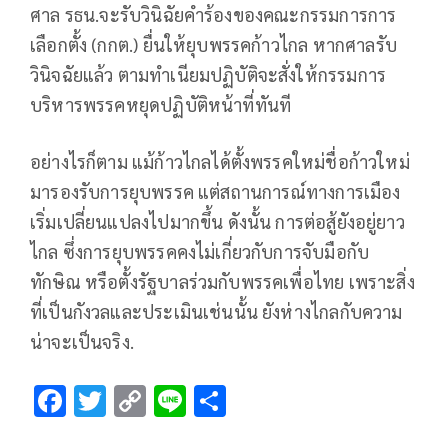
ศาล รธน.จะรับวินิฉัยคำร้องของคณะกรรมการการ
เลือกตั้ง (กกต.) ยื่นให้ยุบพรรคก้าวไกล หากศาลรับ
วินิจฉัยแล้ว ตามทำเนียมปฏิบัติจะสั่งให้กรรมการ
บริหารพรรคหยุดปฏิบัติหน้าที่ทันที
อย่างไรก็ตาม แม้ก้าวไกลได้ตั้งพรรคใหม่ชื่อก้าวใหม่
มารองรับการยุบพรรค แต่สถานการณ์ทางการเมือง
เริ่มเปลี่ยนแปลงไปมากขึ้น ดังนั้น การต่อสู้ยังอยู่ยาว
ไกล ซึ่งการยุบพรรคคงไม่เกี่ยวกับการจับมือกับ
ทักษิณ หรือตั้งรัฐบาลร่วมกับพรรคเพื่อไทย เพราะสิ่ง
ที่เป็นกังวลและประเมินเช่นนั้น ยังห่างไกลกับความ
น่าจะเป็นจริง.
F
T
C
Li
S
ac
wi
o
n
h