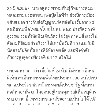
26 มี.ค.2567- นายจตุพร พรหมพันธุ์ วิทยากรคณะ
หลอมรวมประชาชน เฟซบุ๊คไลฟ์ว่า ช่วงนี้การเมือง
ขยับแปลก ราวกับส่งสัญญาณวัดพลังกัน เริ่มจาก 30
สส.อีสานเพื่อไทยยกโขยงไปพบ พล.อ.ประวิตร วงษ์
สุวรรณ รวมทั้งทักษิณ ชินวัตร โชว์สุขภาพแข็งแรงไป
ตัดผมที่สีลมอย่างเริงร่า ไม่เท่านั้นวันที่ 10 เม.ย.ยังมี
นัดตรงกันอีกทั้งเคาะดิจิทัลวอลเล็ต และฟังคำสั่ง
อัยการสูงสุดจะฟ้องคดี ม.112 หรือไม่
นายจตุพร กล่าวว่า เมื่อวันที่ 24 มี.ค.ที่ผ่านมา มีคนตา
ดีเห็น สส.อีสานพรรคเพื่อไทยประมาณ 30 คนไปพบ
พล.อ.ประวิตร หัวหน้าพรรคพลังประชารัฐ ที่สนาม
กอล์ฟกองทัพบก โดยคนอยู่ในเหตุการณ์เห็นพฤติกร
รมแปลกๆ นี้ เพราะการแต่งตัวของ สส.นั้น ไม่ได้ไปตี