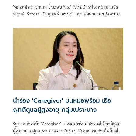
สังคายนา
'หมอสุภัทร’ บุกสภา ยื่นสอบ ‘สธ.’ ใช้เงินบำรุงโรงพยาบาลจัด
อีเวนต์ 'รักชนก' ’รับลูกเตรียมชงเข้า กมธ.ติดตามงบฯ สังคายนา
นำร่อง 'Caregiver' บนหมอพร้อม เอื้อ
ญาติดูแลผู้สูงอายุ-กลุ่มเปราะบาง
รัฐบาลเดินหน้า 'Caregiver' บนหมอพร้อม นำร่องให้ญาติดูแล
ผู้สูงอายุ–กลุ่มเปราะบางผ่าน Digital ID ลดความจำเป็นต้องใช้