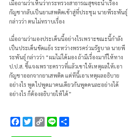
เมื่อถามว่าเห็นว่ากระทรวงสาธารณสุขจะนำเรื่อง
กัญชากลับเป็นยาเสพติดเข้าสู่ที่ประชุม นายพีระพันธุ์
กล่าวว่า ตนไม่ทราบเรื่อง
เมื่อถามว่ามองประเด็นนี้อย่างไรเพราะขณะนี้กำลัง
เป็นประเด็นขัดแย้ง ระหว่างพรรคร่วมรัฐบาล นายพี
ระพันธุ์ กล่าวว่า “ผมไม่ได้มอง ถ้ามีเรื่องมาก็ให้ทาง
ป.ป.ส. ชี้แจงเพราะคราวที่แล้วเขาให้เหตุผลให้เอา
กัญชาออกจากยาเสพติด แต่ทีนี้เอาเหตุผลอธิบาย
อย่างไร พูดไปพูดมาคนเดียวกันพูดคนละอย่างได้
อย่างไร ก็ต้องอธิบายให้ได้”
F
T
C
Li
S
ac
wi
o
n
h