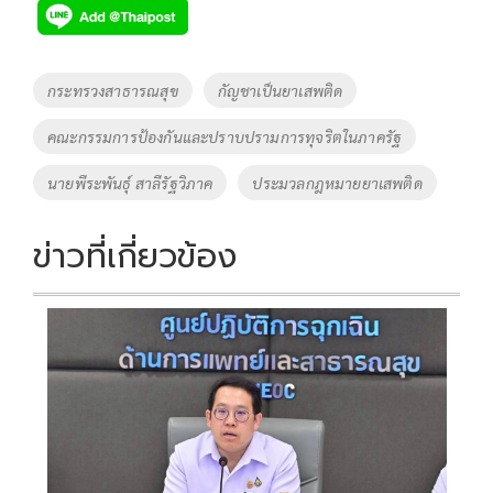
e
tt
p
e
ar
b
er
y
e
o
Li
Tags
กระทรวงสาธารณสุข
กัญชาเป็นยาเสพติด
o
n
คณะกรรมการป้องกันและปราบปรามการทุจริตในภาครัฐ
k
k
นายพีระพันธุ์ สาลีรัฐวิภาค
ประมวลกฎหมายยาเสพติด
ข่าวที่เกี่ยวข้อง