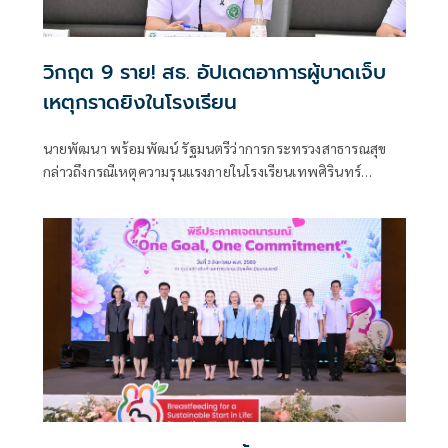
วิกฤต 9 ราย! สธ. อัปเดตอาการผู้บาดเจ็บ
เหตุกราดยิงในโรงเรียน
นายพัฒนา พร้อมพัฒน์ รัฐมนตรีว่าการกระทรวงสาธารณสุข
กล่าวถึงกรณีเหตุความรุนแรงภายในโรงเรียนเทพศิรินทร์
นนทบุรี อ.บางกรวย จ.นนทบุรี ว่า ตนได้ลงพื้นที่เพื่อติดตาม
สถานการณ์ และได้มอบหมายให้โรงพยาบาลในสังกัดกระทรวง
สาธารณสุขพื้นที่โดยรอบให้การดูแลผู้บาดเจ็บอย่างดีที่สุด โดย
เน้นย้ำให้ติดตามอาการผู้ป่วยอาการหนักอย่างใกล้ชิด