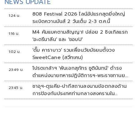
NEWS UPDATE
808 Festival 2026 ไลน์อัปแรกสุดยิ่งใหญ่
1:24 น.
ระเบิดความมันส์ 2 วันเต็ม 2-3 ต.ค.นี้
M4 คัมแบคตามสัญญา! ปล่อย 2 ซิงเกิลแรก
1:16 น.
'อะดรีนาลีน' และ 'ชอบU'
'ดั๊ม คาราบาว' รวมเพื่อนวัยมัธยมตั้งวง
1:02 น.
SweetCane (สวีทเคน)
โปรดเกล้าฯ 'พันเอกสุภัทร ชูตินันทน์' ดำรง
23:49 น.
ตำแหน่งนายทหารปฏิบัติการฯ-พระราชทานยศ
'พลตรี'
ซาอุฯ-ตุรเคีย-ปากีสถานลงนามข้อตกลงด้าน
23:45 น.
การป้องกันประเทศท่ามกลางสงครามใน
ภูมิภาค