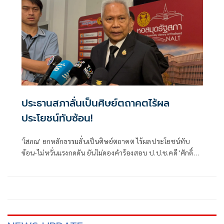
ประธานสภาลั่นเป็นศิษย์ตถาคตไร้ผล
ประโยชน์ทับซ้อน!
'โสภณ' ยกหลักธรรมลั่นเป็นศิษย์ตถาคต ไร้ผลประโยชน์ทับ
ซ้อน-ไม่หวั่นแรงกดดัน ยันไม่ดองคำร้องสอบ ป.ป.ช.คดี 'ศักดิ์
สยาม' ชี้ต้องรอคณะผู้ทรงคุณวุฒิชงความเห็น ย้ำยึดหลัก
กฎหมายไม่ใช่อารมณ์