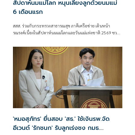
สัปดาห์นมแม่โลก หนุนเลี้ยงลูกด้วยนมแม่
6 เดือนแรก
สสส. ร่วมกับกระทรวงสาธารณสุข ภาคีเครือข่าย เดินหน้า
รณรงค์เนื่องในสัปดาห์นมแม่โลกและวันแม่แห่งชาติ 2569 ชวน
สังคมไทยร่วมส่งเสริมการเลี้ยงลูกด้วยนมแม่อย่างเดียว 6 เดือน
แรกเพื่อสร้างรากฐานเด็กไทย
'หมอสุภัทร' ยื่นสอบ 'สธ.' ใช้เงินรพ.จัด
อีเวนต์ 'รักชนก' รับลูกเร่งชง กมธ.