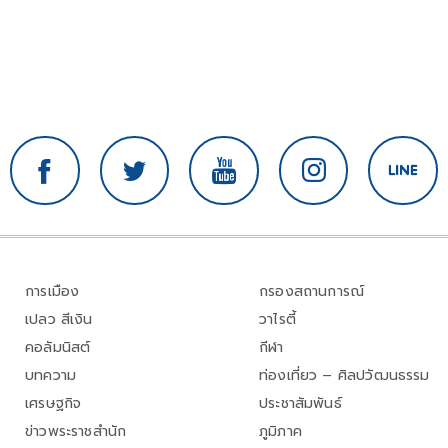
การเมือง
กรองสถานการณ์
เปลว สีเงิน
วาไรตี้
คอลัมนิสต์
กีฬา
บทความ
ท่องเที่ยว – ศิลปวัฒนธรรม
เศรษฐกิจ
ประชาสัมพันธ์
ข่าวพระราชสำนัก
ภูมิภาค