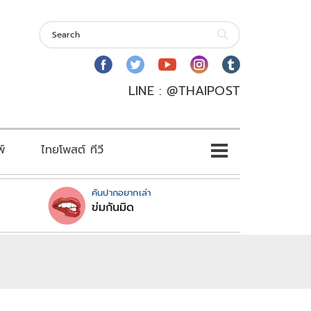
LINE : @THAIPOST
พ์
ไทยโพสต์ ทีวี
คันปากอยากเล่า
ข่มกันมิด