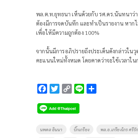
พล.ต.ท.ยุทธนา เห็นด้วยกับ รศ.ดร.นันทนาว่
ต้องมีการจดบันทึก และทำเป็นรายงาน หากไม่ต
เพื่อให้มีความถูกต้อง 100%
จากนั้นมีการอภิปรายถึงประเด็นดังกล่าวในวุฒ
คะแนนใหม่ทั้งหมด โดยคาดว่าจะใช้เวลาใน
F
T
C
Li
S
ac
wi
o
n
h
e
tt
p
e
ar
b
er
y
e
o
Li
Tags
นพดล อินนา
บิ๊กเกรียง
พล.อ.เกรียงไกร ศรีรัก
o
n