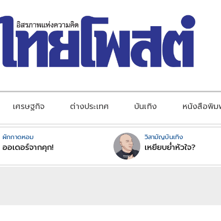
เศรษฐกิจ
ต่างประเทศ
บันเทิง
หนังสือพิม
ผักกาดหอม
วิสามัญบันเทิง
ออเดอร์จากคุก!
เหยียบย่ำหัวใจ?