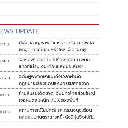
EWS UPDATE
ผู้เชี่ยวชาญซอฟต์แวร์ จวกรัฐบาลโฟกัส
7:14 น.
ผิดจุด กรณีข้อมูลรั่วไหล จี้เอาผิดผู้
ควบคุม-เจ้าของระบบตามกฎหมาย
'จักรภพ' อวดทีมที่ปรึกษาคุณภาพคับ
7:14 น.
PDPA
แก้วที่ไม่รับเงินเดือนและเบี้ยเลี้ยง!
อดีตผู้พิพากษาแนะถึงเวลาผ่าตัด
7:07 น.
กฎหมายเรื่องแดนแห่งกรรมสิทธิ์จาก
สวรรค์ถึงนรก!
ห้ามลืมร่มเด็ดขาด! วันนี้ทั่วไทยส่วนใหญ่
6:51 น.
เจอฝนถล่มหนัก 70%ของพื้นที่
สถานการณ์ไม่ปกติ! รศ.ดร.นงนุชเตือน
6:45 น.
ผลตอบแทนตราสารหนี้-ดัชนีหุ้นวิ่งไปทิศ
เดียวกัน