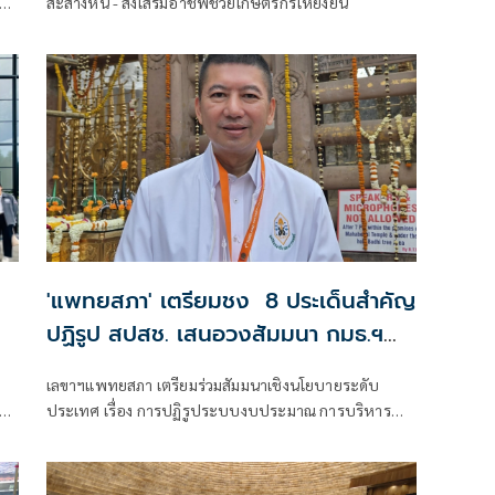
สะสางหนี้ - ส่งเสริมอาชีฟช่วยเกษตรกรให้ยั่งยืน
'แพทยสภา' เตรียมชง 8 ประเด็นสำคัญ
ปฏิรูป สปสช. เสนอวงสัมมนา กมธ.ฯ
วุฒิสภา พิจารณา
เลขาฯแพทยสภา เตรียมร่วมสัมมนาเชิงนโยบายระดับ
ก
ประเทศ เรื่อง การปฏิรูประบบงบประมาณ การบริหาร
จัดการ และธรรมาภิบาลกองทุนหลักประกันสุขภาพแห่ง
ชาติ