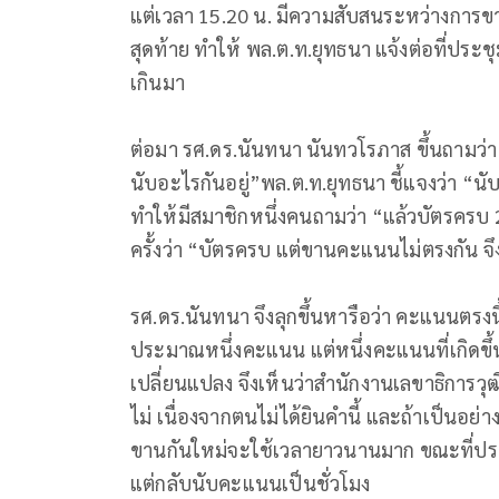
แต่เวลา 15.20 น. มีความสับสนระหว่างกา
สุดท้าย ทำให้ พล.ต.ท.ยุทธนา แจ้งต่อที่ประ
เกินมา
ต่อมา รศ.ดร.นันทนา นันทวโรภาส ขึ้นถามว่า
นับอะไรกันอยู่”พล.ต.ท.ยุทธนา ชี้แจงว่า “นั
ทำให้มีสมาชิกหนึ่งคนถามว่า “แล้วบัตรครบ 
ครั้งว่า “บัตรครบ แต่ขานคะแนนไม่ตรงกัน
รศ.ดร.นันทนา จึงลุกขึ้นหารือว่า คะแนนตรงนี้
ประมาณหนึ่งคะแนน แต่หนึ่งคะแนนที่เกิดขึ้นน
เปลี่ยนแปลง จึงเห็นว่าสำนักงานเลขาธิการว
ไม่ เนื่องจากตนไม่ได้ยินคำนี้ และถ้าเป็นอย่าง
ขานกันใหม่จะใช้เวลายาวนานมาก ขณะที่ประ
แต่กลับนับคะแนนเป็นชั่วโมง