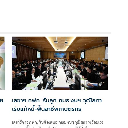
าย
เลขาฯ กฟก. รับลูก กมธ.งบฯ วุฒิสภา
เร่งแก้หนี้-ฟื้นอาชีพเกษตรกร
เลขาธิการ กฟก. รับข้อเสนอ กมธ. งบฯ วุฒิสภา พร้อมเร่ง