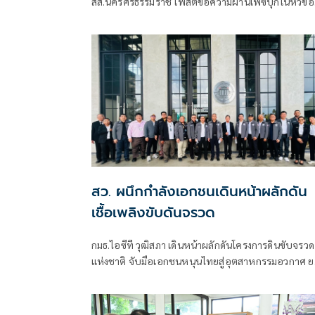
สส.นครศรีธรรมราช โพสต์ข้อความผ่านเฟซบุ๊กในหัวข้อ
"กระตุกเตือน : ทวงผลประชามติ แก้ไขรัฐธรรมนูญ" โดย
ระบุว่า
สว. ผนึกกำลังเอกชนเดินหน้าผลักดัน
เชื้อเพลิงขับดันจรวด
กมธ.ไอซีที วุฒิสภา เดินหน้าผลักดันโครงการดินขับจรวด
แห่งชาติ จับมือเอกชนหนุนไทยสู่อุตสาหกรรมอวกาศ ย
ระดับเทคโนโลยีประเทศชาติบนเวทีโลก