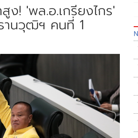
สูง! 'พล.อ.เกรียงไกร'
านวุฒิฯ คนที่ 1
N