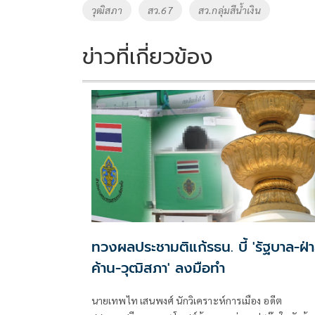
วุฒิสภา
สว.67
สว.กลุ่มสีน้ำเงิน
k
k
ข่าวที่เกี่ยวข้อง
ทวงผลประชามติแก้รธน. บี้ 'รัฐบาล-ฝ่
ค้าน-วุฒิสภา' ลงมือทำ
นายเทพไท เสนพงศ์ นักวิเคราะห์การเมือง อดีต