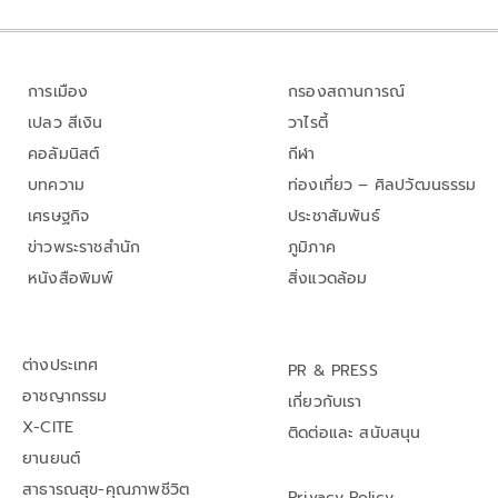
การเมือง
กรองสถานการณ์
เปลว สีเงิน
วาไรตี้
คอลัมนิสต์
กีฬา
บทความ
ท่องเที่ยว – ศิลปวัฒนธรรม
เศรษฐกิจ
ประชาสัมพันธ์
ข่าวพระราชสำนัก
ภูมิภาค
หนังสือพิมพ์
สิ่งแวดล้อม
ต่างประเทศ
PR & PRESS
อาชญากรรม
เกี่ยวกับเรา
X-CITE
ติดต่อและ สนับสนุน
ยานยนต์
สาธารณสุข-คุณภาพชีวิต
Privacy Policy