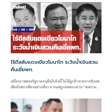
ไร้ดีลลับแดงเขียวโมนาโก ระวังน้ำเงินสวน
คืนเขี่ยพท.
เสถียรภาพของรัฐบาลอนุทินในวันนี้ ไม่ได้ถูกท้าทายจากตัวเลข
เสียงในสภาเพียงอย่างเดียว หากแต่ถูกทดสอบผ่าน “สงคราม
ข่าวลือ” และความพยายามสร้างภาพความแตกแยกภายในเครือ
ข่ายอำนาจของพรรคภูมิใจไทย