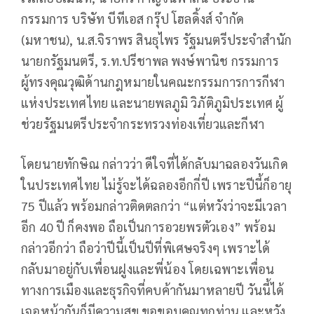
กรรมการ บริษัท บีทีเอส กรุ๊ป โฮลดิ้งส์ จำกัด
(มหาชน), น.ส.จิราพร สินธุไพร รัฐมนตรีประจำสำนัก
นายกรัฐมนตรี, ร.ท.ปรีชาพล พงษ์พานิช กรรมการ
ผู้ทรงคุณวุฒิด้านกฎหมายในคณะกรรมการการกีฬา
แห่งประเทศไทย และนายพลภูมิ วิภัติภูมิประเทศ ผู้
ช่วยรัฐมนตรีประจำกระทรวงท่องเที่ยวและกีฬา
โดยนายทักษิณ กล่าวว่า ดีใจที่ได้กลับมาฉลองวันเกิด
ในประเทศไทย ไม่รู้จะได้ฉลองอีกกี่ปี เพราะปีนี้ก็อายุ
75 ปีแล้ว พร้อมกล่าวติดตลกว่า “แต่หวังว่าจะมีเวลา
อีก 40 ปี ก็คงพอ ถือเป็นการอวยพรตัวเอง” พร้อม
กล่าวอีกว่า ถือว่าปีนี้เป็นปีที่พิเศษจริงๆ เพราะได้
กลับมาอยู่กับเพื่อนฝูงและพี่น้อง โดยเฉพาะเพื่อน
ทางการเมืองและธุรกิจที่คบค้ากันมาหลายปี วันนี้ได้
เจอหน้ากันก็มีความสุข ขอขอบคุณทุกท่าน และหวัง