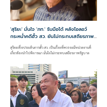
'สุริยะ' มั่นใจ 'ภท.' รับมือได้ หลังไอลอว์
กระหน่ำคดีฮั้ว สว. ยันไม่กระทบเสถียรภาพ
รัฐบาล
สุริยะเชื่อประเด็นการฮั้ว สว. เป็นเรื่องที่ควรจะมีหน่วยงานที่
เกี่ยวข้องนำไปพิจารณา มั่นใจไม่กระทบเสถียรภาพรัฐบาล