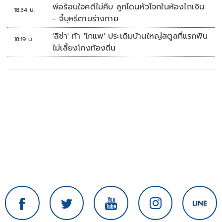
ห้องข่าวไทยโพสต์สุดสัปดาห์
พ่อร้อนใจคดีไม่คืบ ลูกโดนหัวโจกในห้องไถเงิน
18:34 น.
- จี้บุหรี่ตามร่างกาย
'ลิซ่า' ท้า 'โกแพ' ประเดิมบ้านใหญ่สตูลที่แรกฟัน
18:19 น.
ไม่เลี้ยงโกงท้องถิ่น