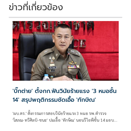
ข่าวที่เกี่ยวข้อง
'บิ๊กต่าย' ตั้งกก.ฟันวินัยร้ายแรง '3 หมอชั้น
14' สรุปพฤติกรรมชัดเอื้อ 'ทักษิณ'
'ผบ.ตร.' ตั้งกรรมการสอบวินัยร้ายแรง 3 หมอ รพ.ตำรวจ
'โสภณ-ทวีศิลป์-ชนะ' ปมเอื้อ 'ทักษิณ' นอนวีไอพีชั้น 14 มอบ
หมาย 'พล.ต.อ.อิทธิพล' นั่งประธาน เร่งสรุปโดยเร็ว