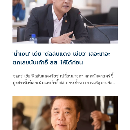
'น้ำเงิน' เย้ย 'ดีลลับแดง-เขียว' เลอะเทอะ
ตกเลขนับเก้าอี้ สส. ให้ได้ก่อน
'ธนกร' เย้ย 'ดีลลับแดง-เขียว' เปลี่ยนนายกฯ ตกคณิตศาสตร์ ชี้
ปูดข่าวทั้งทีลองนับเลขเก้าอี้ สส. ก่อน ย้ำพรรคร่วมรัฐบาลยัง
แน่นปึ้ก