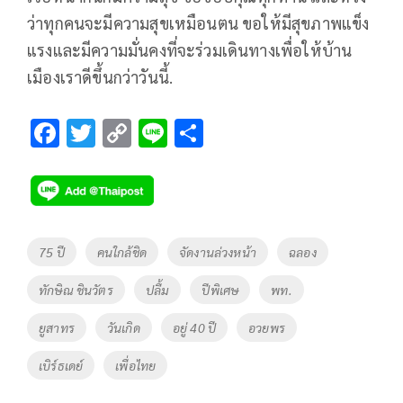
ว่าทุกคนจะมีความสุขเหมือนตน ขอให้มีสุขภาพแข็ง
แรงและมีความมั่นคงที่จะร่วมเดินทางเพื่อให้บ้าน
เมืองเราดีขึ้นกว่าวันนี้.
F
T
C
Li
S
ac
wi
o
n
h
e
tt
p
e
ar
b
er
y
e
o
Li
Tags
75 ปี
คนใกล้ชิด
จัดงานล่วงหน้า
ฉลอง
o
n
ทักษิณ ชินวัตร
ปลื้ม
ปีพิเศษ
พท.
k
k
ยูสาทร
วันเกิด
อยู่ 40 ปี
อวยพร
เบิร์ธเดย์
เพื่อไทย