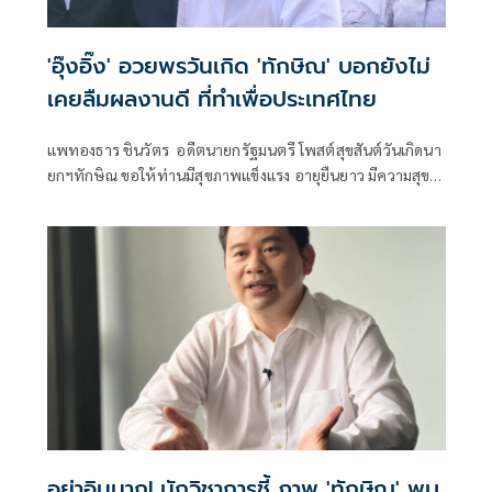
'อุ๊งอิ๊ง' อวยพรวันเกิด 'ทักษิณ' บอกยังไม่
เคยลืมผลงานดี ที่ทำเพื่อประเทศไทย
แพทองธาร ชินวัตร อดีตนายกรัฐมนตรี โพสต์สุขสันต์วันเกิดนา
ยกฯทักษิณ ขอให้ท่านมีสุขภาพแข็งแรง อายุยืนยาว มีความสุข
ในทุกๆวัน
อย่าอินมาก! นักวิชาการชี้ ภาพ 'ทักษิณ' พบ