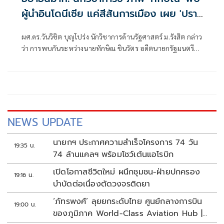
ผู้นำอินโดนีเซีย แค่สีสันการเมือง เผย 'ปรา
โบโว' เพื่อนเก่าทักษิณ พบกันไม่ใช่แปลก ย้ำ
ผศ.ดร.วันวิชิต บุญโปร่ง นักวิชาการด้านรัฐศาสตร์ ม.รังสิต กล่าว
นานาชาติเข้าใจ นายกฯ-รัฐบาล ผู้มีอำนาจตัว
ว่า การพบกันระหว่างนายทักษิณ ชินวัตร อดีตนายกรัฐมนตรี
จริง
กับนายปราโบโว ซูเบียนโต ประธานาธิบดีอินโดนีเซีย ไม่ใช่เรื่อง
ผิดปกติ เพราะทั้งสองมีความสัมพันธ์ส่วนตัวที่สั่งสมมาเป็นเวลา
นาน ภาพที่ออกมา เป็นสีสันการเมืองเท่านั้น
NEWS UPDATE
นายกฯ ประกาศความสำเร็จโครงการ 74 วัน
19:35 น.
74 ล้านแคลฯ พร้อมโชว์เต้นแอโรบิก
เปิดโอกาสชีวิตใหม่ ผนึกชุมชน-ฝ่ายปกครอง
19:16 น.
บำบัดต่อเนื่องตัดวงจรติดยา
‘ภัทรพงศ์’ ลุยยกระดับไทย ศูนย์กลางการบิน
19:00 น.
ของภูมิภาค World-Class Aviation Hub |