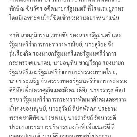
ทักษิณ ชินวัตร อดีตนายกรัฐมนตรี ที่โรงแรมยูสาทร
โดยมีเฉพาะคนใกล้ชิดเข้าร่วมงานอย่างหนาแน่น
อาทิ นายภูมิธรรม เวชยชัย รองนายกรัฐมนตรี และ
รัฐมนตรีว่าการกระทรวงพาณิชย์, นายสุริยะ จึง
รุ่งเรืองกิจ รองนายกรัฐมนตรีและรัฐมนตรีว่าการ
กระทรวงคมนาคม, นายอนุทิน ชาญวีรกุล รองนายก
รัฐมนตรีและรัฐมนตรีว่าการกระทรวงมหาดไทย,
นายประเสริฐ จันทรรวงทอง รัฐมนตรีว่าการกระทรวง
ดิจิทัลเพื่อเศรษฐกิจและสังคม (ดีอี), นายวราวุธ ศิลป
อาชา รัฐมนตรีว่าการกระทรวงพัฒนาสังคมและความ
มั่นคงของมนุษย์, นายสุวัจน์ ลิปตพัลลภ ประธาน
พรรคชาติพัฒนา (ชพน.), นายสารัชถ์ รัตนาวะดี
ประธานกรรมการบริหารของกัลฟ์ เอ็นเนอร์จี ดี
เวลลอปเมนท์, นายคีรี กาญจนพาสน์ ประธาน