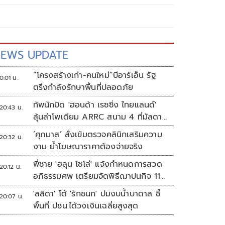
EWS UPDATE
“โครงสร้างเก่า-คนใหม่”บีอาร์เอ็น รัฐ
0:01 น.
ตรึงกำลังรักษาพื้นที่ปลอดภัย
ทัพนักบิด 'ฮอนด้า เรซซิ่ง ไทยแลนด์'
20:43 น.
ลุ้นล่าโพเดียม ARRC สนาม 4 ที่มัลดาลิ
กา
‘ศุภมาส’ สั่งเข้มตรวจคลินิกเสริมความ
20:32 น.
งาม ย้ำโฆษณาราคาต้องจ่ายจริง
พี่ชาย 'ฮลุน โซโล่' แจ้งกำหนดการสวด
20:12 น.
อภิธรรมศพ เตรียมจัดพิธีฌาปนกิจ 11
ส.ค.
'ลลิดา' โต้ 'รักชนก' ปมงบน้ำบาดาล ชี้
20:07 น.
พื้นที่ ปชน.ได้วงเงินเฉลี่ยสูงสุด