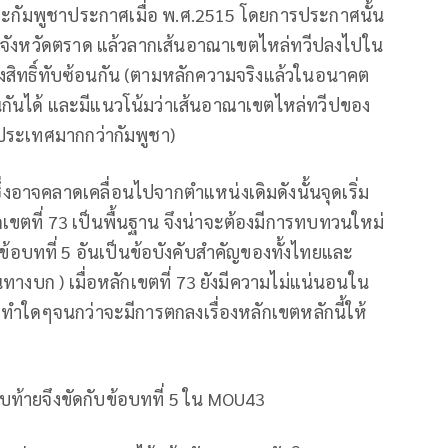
ละกัมพูชาประกาศเมื่อ พ.ศ.2515 โดยการประกาศนั้น
เล็ก จังหวัดตราด แล้วลากเส้นอาณาเขตไหล่ทวีปลงไปใน
้างสิทธิ์ทับซ้อนกัน (ตามหลักความจริงแล้วในอนาคต
บซ้อนกันได้ และมีแนวโน้มว่าเส้นอาณาเขตไหล่ทวีปของ
ระเทศมากกว่ากัมพูชา)
งซึ่งอาจคลาดเคลื่อนไปจากตำแหน่งเดิมดังนั้นจุดเริ่ม
เขตที่ 73 เป็นพื้นฐาน จึงน่าจะต้องมีการทบทวนใหม่
อบทที่ 5 อันเป็นข้อบังคับสำคัญของทั้งไทยและ
างบก ) เมื่อหลักเขตที่ 73 ยังมีความไม่แน่นอนใน
ระทำใดๆจนกว่าจะมีการตกลงเรื่องหลักเขตหลักนี้ให้
ท้ายจึงขัดกับข้อบทที่ 5 ใน MOU43