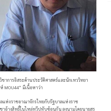
ิชาการอิสระด้านประวัติศาสตร์และนักเทววิทยา
ห์ MOU44” มีเนื้อหาว่า
บาลแห่งราชอาณาจักรไทยกับรัฐบาลแห่งราช
พูชาอ้างสิทธิ์ในไหล่ทวีปทับซ้อนกัน ลงนามโดยนายสุร