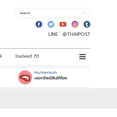
LINE : @THAIPOST
พ์
ไทยโพสต์ ทีวี
คันปากอยากเล่า
เลขทรัพย์สินให้โชค