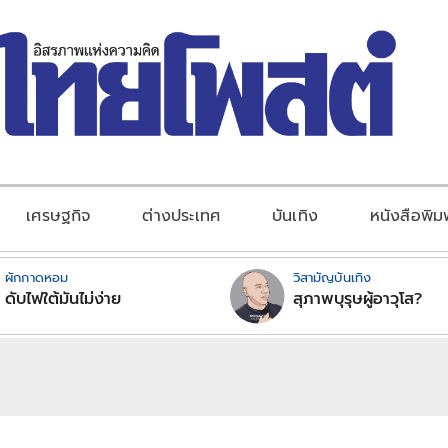
เศรษฐกิจ
ต่างประเทศ
บันเทิง
หนังสือพิม
ผักกาดหอม
วิสามัญบันเทิง
ดับไฟใต้มันไม่ง่าย
สุภาพบุรุษผู้อาวุโส?