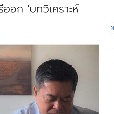
ีออก 'บทวิเคราะห์
N