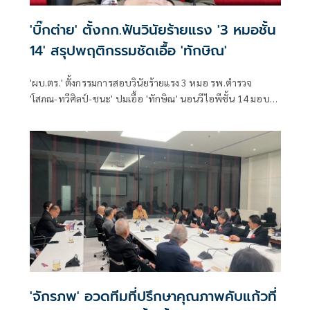
'บิ๊กต่าย' ตั้งกก.ฟันวินัยร้ายแรง '3 หมอชั้น
14' สรุปพฤติกรรมชัดเอื้อ 'ทักษิณ'
'ผบ.ตร.' ตั้งกรรมการสอบวินัยร้ายแรง 3 หมอ รพ.ตำรวจ
'โสภณ-ทวีศิลป์-ชนะ' ปมเอื้อ 'ทักษิณ' นอนวีไอพีชั้น 14 มอบ
หมาย 'พล.ต.อ.อิทธิพล' นั่งประธาน เร่งสรุปโดยเร็ว
'จักรภพ' อวดทีมที่ปรึกษาคุณภาพคับแก้วที่