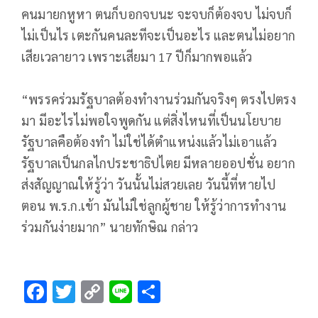
คนมายกหูหา ตนก็บอกจบนะ จะจบก็ต้องจบ ไม่จบก็
ไม่เป็นไร เตะกันคนละทีจะเป็นอะไร และตนไม่อยาก
เสียเวลายาว เพราะเสียมา 17 ปีก็มากพอแล้ว
“พรรคร่วมรัฐบาลต้องทำงานร่วมกันจริงๆ ตรงไปตรง
มา มีอะไรไม่พอใจพูดกัน แต่สิ่งไหนที่เป็นนโยบาย
รัฐบาลคือต้องทำ ไม่ใช่ได้ตำแหน่งแล้วไม่เอาแล้ว
รัฐบาลเป็นกลไกประชาธิปไตย มีหลายออปชั่น อยาก
ส่งสัญญาณให้รู้ว่า วันนั้นไม่สวยเลย วันนี้ที่หายไป
ตอน พ.ร.ก.เข้า มันไม่ใช่ลูกผู้ชาย ให้รู้ว่าการทำงาน
ร่วมกันง่ายมาก” นายทักษิณ กล่าว
F
T
C
Li
S
ac
wi
o
n
h