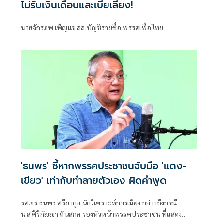
ไม่รับเงินเดือนและเบี้ยเลี้ยง!
นายจักรภพ เพ็ญแข สส.บัญชีรายชื่อ พรรคเพื่อไทย
'ธนพร' ชี้หากพรรคประชาชนจับมือ 'แดง-
เขียว' เท่ากับทำลายตัวเอง ผิดคำพูด
รศ.ดร.ธนพร ศรียากูล นักวิเคราะห์การเมือง กล่าวถึงกรณี
น.ส.ศิริกัญญา ตันสกุล รองหัวหน้าพรรคประชาชน ที่แสดง