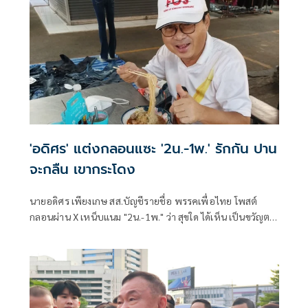
'อดิศร' แต่งกลอนแซะ '2น.-1พ.' รักกัน ปาน
จะกลืน เขากระโดง
นายอดิศร เพียงเกษ สส.บัญชีรายชื่อ พรรคเพื่อไทย โพสต์
กลอนผ่าน X เหน็บแนม "2น.-1พ." ว่า สุขใด ได้เห็น เป็นขวัญตา
ยากจะพรร