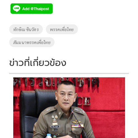
e
tt
p
e
ar
b
er
y
e
o
Li
Tags
ทักษิณ ชินวัตร
พรรคเพื่อไทย
o
n
สัมมนาพรรคเพื่อไทย
k
k
ข่าวที่เกี่ยวข้อง