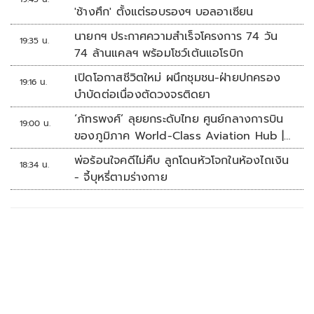
'ช้างศึก' ตั้งแต่รอบรองฯ บอลอาเซียน
นายกฯ ประกาศความสำเร็จโครงการ 74 วัน
19:35 น.
74 ล้านแคลฯ พร้อมโชว์เต้นแอโรบิก
เปิดโอกาสชีวิตใหม่ ผนึกชุมชน-ฝ่ายปกครอง
19:16 น.
บำบัดต่อเนื่องตัดวงจรติดยา
‘ภัทรพงศ์’ ลุยยกระดับไทย ศูนย์กลางการบิน
19:00 น.
ของภูมิภาค World-Class Aviation Hub |
ห้องข่าวไทยโพสต์สุดสัปดาห์
พ่อร้อนใจคดีไม่คืบ ลูกโดนหัวโจกในห้องไถเงิน
18:34 น.
- จี้บุหรี่ตามร่างกาย