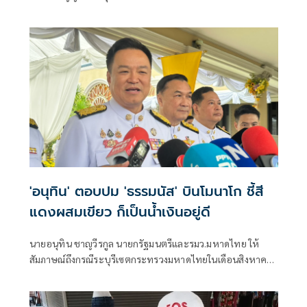
ความเห็นว่าหากเกิดการจัดตั้งรัฐบาลระหว่างพรรคเพื่อไทยกับ
พรรคภูมิใจไทย ก็จำเป็นต้องพูดคุยกับพรรคประชาชนด้วยว่า
'อนุทิน' ตอบปม 'ธรรมนัส' บินโมนาโก ชี้สี
แดงผสมเขียว ก็เป็นน้ำเงินอยู่ดี
นายอนุทิน ชาญวีรกูล นายกรัฐมนตรีและรมว.มหาดไทย ให้
สัมภาษณ์ถึงกรณีระบุรีเซตกระทรวงมหาดไทยในเดือนสิงหาคม
จะเริ่มต้น ด้วยการโยกย้ายใช่หรือไม่ ว่า