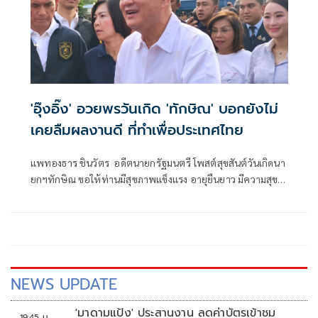
'อุ๊งอิ๊ง' อวยพรวันเกิด 'ทักษิณ' บอกยังไม่
เคยลืมผลงานดี ที่ทำเพื่อประเทศไทย
แพทองธาร ชินวัตร อดีตนายกรัฐมนตรี โพสต์สุขสันต์วันเกิดนา
ยกฯทักษิณ ขอให้ท่านมีสุขภาพแข็งแรง อายุยืนยาว มีความสุข
ในทุกๆวัน
NEWS UPDATE
'มาดามแป้ง' ประสานงาน ลดค่าบัตรเข้าชม
19:45 น.