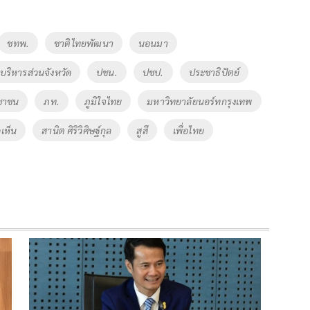
ชทพ.
ชาติไทยพัฒนา
นอนมา
ริหารส่วนจังหวัด
ปชน.
ปชป.
ประชาธิปัตย์
ชาชน
ภท.
ภูมิใจไทย
มหาวิทยาลัยนอร์ทกรุงเทพ
เห็น
สานิต ศิริวิศิษฐ์กุล
สูสี
เพื่อไทย