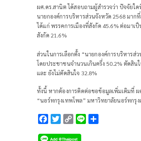
ผศ.ดร.สานิต ได้สอบถามผู้สำรวจว่า ปัจจัยใดท
นายกองค์การบริหารส่วนจังหวัด 2568 มากที่
ได้แก่ พรรคการเมืองที่สังกัด 45.6% ต่อมาเป
สังกัด 21.6%
ส่วนในการเลือกตั้ง “นายกองค์การบริหารส่วนจ
โดยประชาชนจำนวนเกินครึ่ง 50.2% ตัดสินใจว
และ ยังไม่ตัดสินใจ 32.8%
ทั้งนี้ หากต้องการติดต่อขอข้อมูลเพิ่มเติมที่ 
“นอร์ทกรุงเทพโพล” มหาวิทยาลัยนอร์ทกรุง
F
T
C
Li
S
ac
wi
o
n
h
e
tt
p
e
ar