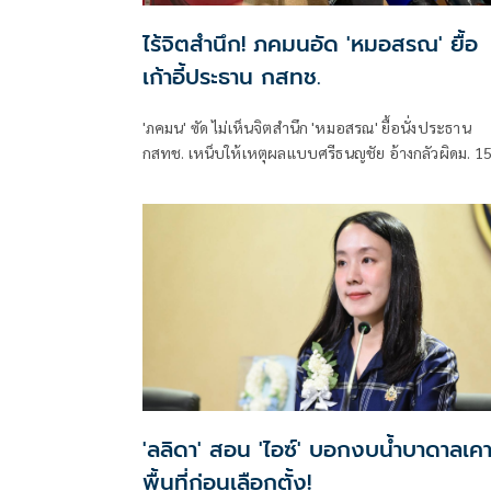
ไร้จิตสำนึก! ภคมนอัด 'หมอสรณ' ยื้อ
เก้าอี้ประธาน กสทช.
'ภคมน' ซัด ไม่เห็นจิตสำนึก 'หมอสรณ' ยื้อนั่งประธาน
กสทช. เหน็บให้เหตุผลแบบศรีธนญชัย อ้างกลัวผิดม. 1
ทั้งที่ไม่มีคุณสมบัติตั้งแต่แรก จี้ 'นายกฯ' เลิกแบก ยื่นโป
เกล้าฯปลดพ้นตำแหน่งได้แล้ว
'ลลิดา' สอน 'ไอซ์' บอกงบน้ำบาดาลเคา
พื้นที่ก่อนเลือกตั้ง!