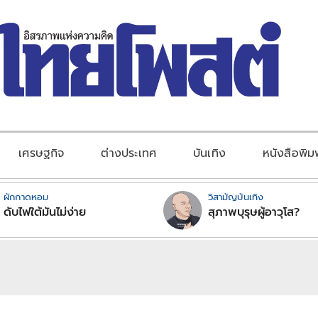
เศรษฐกิจ
ต่างประเทศ
บันเทิง
หนังสือพิม
ผักกาดหอม
วิสามัญบันเทิง
ดับไฟใต้มันไม่ง่าย
สุภาพบุรุษผู้อาวุโส?