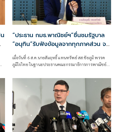
ิน
“ประธาน กมธ.พาณิชย์ฯ”ชื่นชมรัฐบาล
“อนุทิน”รับฟังข้อมูลจากทุกภาคส่วน จน
แก้ปัญหาภาคเกษตรได้ตรงจุด ดันราคา
เมื่อวันที่ 6 ส.ค.นายสัมฤทธิ์ แทนทรัพย์ สส.ชัยภูมิ พรรค
ปาล์ม-ยางพาราพุ่งขึ้นต่อเนื่อง
ภูมิใจไทย ในฐานะประธานคณะกรรมาธิการการพาณิชย์
เกษตรกรเริ่มยิ้มได้
ย
และทรัพย์สินทางปัญญา สภาผู้แทนราษฎร เปิดเผยถึง
ทย
สถานการณ์ราคาสินค้าเกษตรว่า ขณะนี้ภาพรวมถือว่าอยู่
ในเกณฑ์ดี