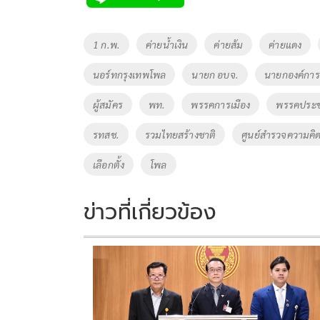
b
er
y
e
o
Li
Tags
1 ก.พ.
ค่ายน้ำเงิน
ค่ายส้ม
ค่ายแดง
o
n
นอร์ทกรุงเทพโพล
นายก อบจ.
นายกองค์การบ
k
k
ผู้สมัคร
พท.
พรรคการเมือง
พรรคประ
รทสช.
รวมไทยสร้างชาติ
ศูนย์สำรวจความคิด
เลือกตั้ง
โพล
ข่าวที่เกี่ยวข้อง