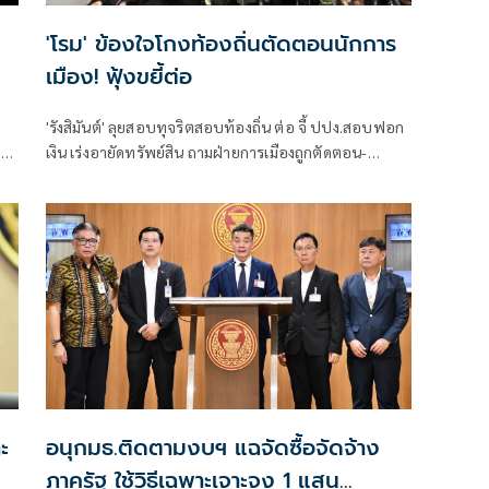
'โรม' ข้องใจโกงท้องถิ่นตัดตอนนักการ
เมือง! ฟุ้งขยี้ต่อ
'รังสิมันต์' ลุยสอบทุจริตสอบท้องถิ่น ต่อ จี้ ปปง.สอบฟอก
57
เงิน เร่งอายัดทรัพย์สิน ถามฝ่ายการเมืองถูกตัดตอน-
รด
ลอยนวลพ้นผิดเหน็บ 'อนุทิน' รับแต่ชอบ ไม่รู้ในอนาคต
มาตรการป้องกันจะรัดกุมหรือไม่
ะ
อนุกมธ.ติดตามงบฯ แฉจัดซื้อจัดจ้าง
ภาครัฐ ใช้วิธีเฉพาะเจาะจง 1 แสน