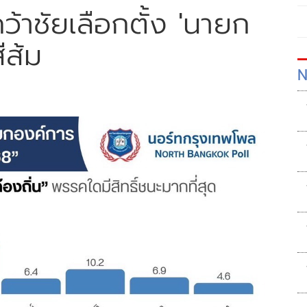
ว้าชัยเลือกตั้ง 'นายก
ีส้ม
N