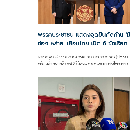
พรรคประชาชน แสดงจุดยืนคัดค้าน 'ม
อ่อง หล่าย' เยือนไทย เปิด 6 ข้อเรียก
ร้องรัฐสภา-รัฐบาล
นายอนุสรณ์ ธรรมใจ สส.กทม. พรรคประชาชน (ปชน.)
พร้อมด้วยนายศิรชัช ตรีวิศวเวทย์ คณะทำงานโครงการ
เครือข่ายประชาธิปไตยอาเซียนเพื่อสันติภาพ สิทธิมนุษ
ชน และการพัฒนาอย่างยั่งยืน แถลงคัดค้านการเยือนไ
อย่างเป็นทางการของพลเอกอาวุโส มิน ออง ไลง์