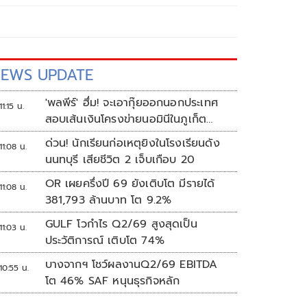
EWS UPDATE
'พลพีร์' ฮึ่ม! จะเอากุ๊ยออกนอกประเทศ
11:15 น.
สอบเส้นเงินโครงข่ายนอมินีในภูเก็ต
กว่า100บริษัท
ด่วน! นักเรียนก่อเหตุยิงในโรงเรียนดัง
11:08 น.
นนทบุรี เสียชีวิต 2 เจ็บเกือบ 20
OR เผยครึ่งปี 69 ยังเติบโต มีรายได้
11:08 น.
381,793 ล้านบาท โต 9.2%
GULF โวกำไร Q2/69 สูงสุดเป็น
11:03 น.
ประวัติการณ์ เติบโต 74%
บางจากฯ โชว์ผลงานQ2/69 EBITDA
10:55 น.
โต 46% SAF หนุนธุรกิจหลัก