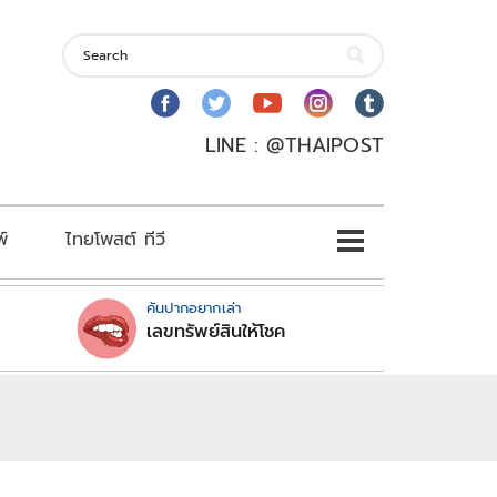
LINE : @THAIPOST
พ์
ไทยโพสต์ ทีวี
คันปากอยากเล่า
เลขทรัพย์สินให้โชค