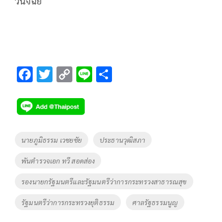
วินิจฉัย
F
T
C
Li
S
ac
wi
o
n
h
e
tt
p
e
ar
b
er
y
e
o
Li
Tags
นายภูมิธรรม เวชยชัย
ประธานวุฒิสภา
o
n
พันตำรวจเอก ทวี สอดส่อง
k
k
รองนายกรัฐมนตรีและรัฐมนตรีว่าการกระทรวงสาธารณสุข
รัฐมนตรีว่าการกระทรวงยุติธรรม
ศาลรัฐธรรมนูญ