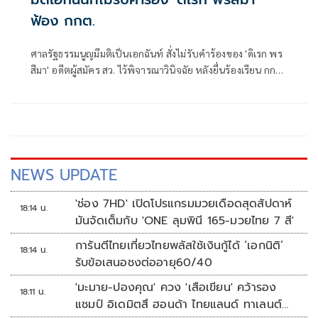
ฟ้อง กกต.
ศาลรัฐธรรมนูญมีมติเป็นเอกฉันท์ สั่งไม่รับคำร้องของ 'ดิเรก พร
สีมา' อดีตผู้สมัคร สว. ไว้พิจารณาวินิจฉัย หลังยื่นร้องเรียน กกต.
จัดการเลือกตั้งระดับอำเภอ-จังหวัดส่อไม่ลับและไม่สุจริต
NEWS UPDATE
'ช่อง 7HD' เปิดโปรแกรมมวยเดือดสุดสัปดาห์
18:14 น.
มันจัดเต็มกับ 'ONE ลุมพินี 165-มวยไทย 7 สี'
การันตีไทยเที่ยวไทยพลัสใช้เงินกู้ได้ ‘เอกนิติ’
18:14 น.
รับข้อเสนอชงต่ออายุ60/40
'มะมาย-ปองคุณ' ควง 'เสือเขียน' คว้ารอง
18:11 น.
แชมป์ อิเดมิตสึ ฮอนด้า ไทยแลนด์ ทาเลนต์