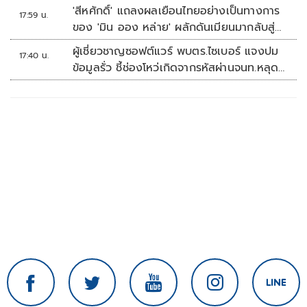
คัพ สนาม 3
'สีหศักดิ์' แถลงผลเยือนไทยอย่างเป็นทางการ
17:59 น.
ของ 'มิน ออง หล่าย' ผลักดันเมียนมากลับสู่
อาเซียน
ผู้เชี่ยวชาญซอฟต์แวร์ พบตร.ไซเบอร์ แจงปม
17:40 น.
ข้อมูลรั่ว ชี้ช่องโหว่เกิดจากรหัสผ่านจนท.หลุด
ไม่ใช่ถูกแฮกระบบ