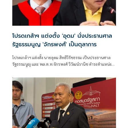
โปรดเกล้าฯ แต่งตั้ง 'อุดม' นั่งประธานศาล
รัฐธรรมนูญ 'จักรพงศ์' เป็นตุลาการ
โปรดเกล้าฯ แต่งตั้ง นายอุดม สิทธิวิรัชธรรม เป็นประธานศาล
รัฐธรรมนูญ และ พล.ต.ท.จักรพงศ์ วิวัฒน์วานิช ดำรงตำแหน่ง
ตุลาการศาลรัฐธรรมนูญ มีผลตั้งแต่วันที่ 24 กรกฎาคม 2569
เป็นต้นไป