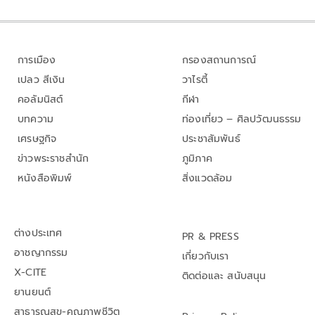
การเมือง
กรองสถานการณ์
เปลว สีเงิน
วาไรตี้
คอลัมนิสต์
กีฬา
บทความ
ท่องเที่ยว – ศิลปวัฒนธรรม
เศรษฐกิจ
ประชาสัมพันธ์
ข่าวพระราชสำนัก
ภูมิภาค
หนังสือพิมพ์
สิ่งแวดล้อม
ต่างประเทศ
PR & PRESS
อาชญากรรม
เกี่ยวกับเรา
X-CITE
ติดต่อและ สนับสนุน
ยานยนต์
สาธารณสุข-คุณภาพชีวิต