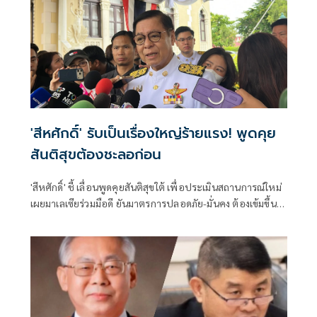
'สีหศักดิ์' รับเป็นเรื่องใหญ่ร้ายแรง! พูดคุย
สันติสุขต้องชะลอก่อน
'สีหศักดิ์' ชี้ เลื่อนพูดคุยสันติสุขใต้ เพื่อประเมินสถานการณ์ใหม่
เผยมาเลเซียร่วมมือดี ยันมาตรการปลอดภัย-มั่นคง ต้องเข้มขึ้น
เผยเหตุรุนแรงไม่เกี่ยวต่างชาติ