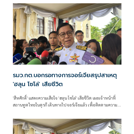
ระวังตกเป็นเครื่องมือเขมร​
รมว.กต.บอกรอทางการจอร์เจียสรุปสาเหตุ
'ฮลุน โซโล่' เสียชีวิต
'สีหศักดิ์' แสดงความเสียใจ 'ฮลุน โซโล่' เสียชีวิต เผยเจ้าหน้าที่
สถานทูตไทยในตุรกี เดินทางไปจอร์เจียแล้ว เพื่อติดตามความ
คืบหน้า ส่วนสาเหตุขอรอการสืบสวน