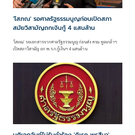
'โสภณ' รอศาลรัฐธรรมนูญก่อนเปิดสภา
สมัยวิสามัญถกเงินกู้ 4 แสนล้าน
'โสภณ' รอเอกสารจากศาลรัฐธรรมนูญ ก่อนส่ง ครม.ทูลเกล้าฯ
เปิดสภาวิสามัญ ถก พ.ร.ก.กู้เงินฯ 4 แสนล้าน
มติเอกฉันท์ไม่รับคำร้อง 'ดิเรก พรสีมา'