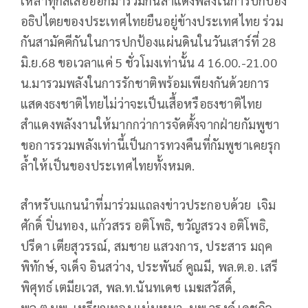
เหล่าทุกสีเสื้อออกมาร่วมกันสำแดงพลังในการปกป้อง
อธิปไตยของประเทศไทยยืนอยู่ข้างประเทศไทย ร่วม
กันสามัคคีกันในการปกป้องแผ่นดินในวันเสาร์ที่ 28
มิ.ย.68 ขอเวลาแค่ 5 ชั่วโมงเท่านั้น 4 16.00.-21.00
น.มารวมพลังในการรักชาติพร้อมเพียงกันด้วยการ
แสดงธงชาติไทยไม่ว่าจะเป็นเสื้อหรือธงชาติไทย
สำแดงพลังงานให้มากกว่าการจัดตั้งจากฝ่ายกัมพูชา
ขอการรวมพลังเท่านี้เป็นการทวงคืนที่กัมพูชาเคยรุก
ล้ำให้เป็นของประเทศไทยทั้งหมด.
สำหรับแกนนำที่มาร่วมแถลงข่าวประกอบด้วย เจิม
ศักดิ์ ปิ่นทอง, แก้วสรร อติโพธิ, ขวัญสรวง อติโพธิ,
ปรีดา เตียสุวรรณ์, สมชาย แสวงการ, ประสาร มฤค
พิทักษ์, จเด็จ อินสว่าง, ประพันธ์ คูณมี, พล.ต.อ. เสรี
พิศุทธ์ เตมียเวส, พล.ท.นันทเดช เมฆสวัสดิ์,
พล.ต.นพ. เหรียญทอง แน่นหนา, นพ.วรงค์ เดชกิจ