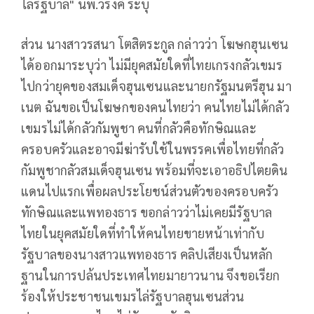
ไล่รัฐบาล" นพ.วรงค์ ระบุ
ส่วน นางสาวรสนา โตสิตระกูล กล่าวว่า โฆษกฮุนเซน
ได้ออกมาระบุว่า ไม่มียุคสมัยใดที่ไทยเกรงกลัวเขมร
ไปกว่ายุคของสมเด็จฮุนเซนและนายกรัฐมนตรีฮุน มา
เนต ฉันขอเป็นโฆษกของคนไทยว่า คนไทยไม่ได้กลัว
เขมรไม่ได้กลัวกัมพูชา คนที่กลัวคือทักษิณและ
ครอบครัวและอาจมีฆ่ารับใช้ในพรรคเพื่อไทยที่กลัว
กัมพูชากลัวสมเด็จฮุนเซน พร้อมที่จะเอาอธิปไตยดิน
แดนไปแรกเพื่อผลประโยชน์ส่วนตัวของครอบครัว
ทักษิณและแพทองธาร ขอกล่าวว่าไม่เคยมีรัฐบาล
ไทยในยุคสมัยใดที่ทำให้คนไทยขายหน้าเท่ากับ
รัฐบาลของนางสาวแพทองธาร คลิปเสียงเป็นหลัก
ฐานในการปล้นประเทศไทยมายาวนาน จึงขอเรียก
ร้องให้ประชาชนเขมรไล่รัฐบาลฮุนเซนส่วน