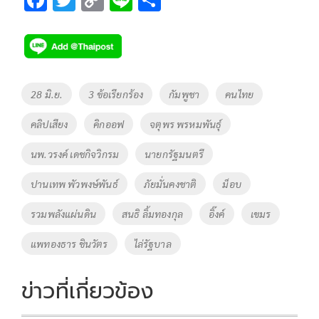
ac
wi
o
n
h
e
tt
p
e
ar
b
er
y
e
o
Li
Tags
28 มิ.ย.
3 ข้อเรียกร้อง
กัมพูชา
คนไทย
o
n
คลิปเสียง
คิกออฟ
จตุพร พรหมพันธุ์
k
k
นพ.วรงค์ เดชกิจวิกรม
นายกรัฐมนตรี
ปานเทพ พัวพงษ์พันธ์
ภัยมั่นคงชาติ
ม็อบ
รวมพลังแผ่นดิน
สนธิ ลิ้มทองกุล
อิ๊งค์
เขมร
แพทองธาร ชินวัตร
ไล่รัฐบาล
ข่าวที่เกี่ยวข้อง