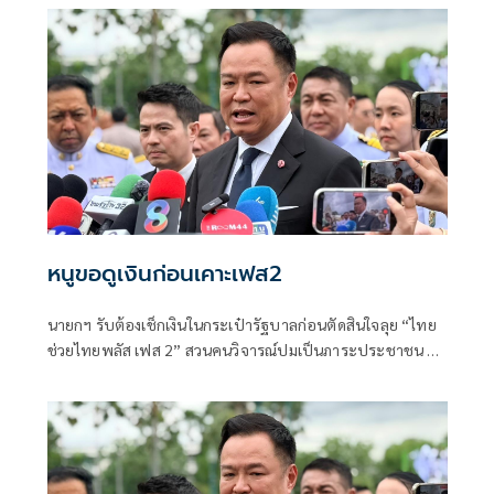
หนูขอดูเงินก่อนเคาะเฟส2
นายกฯ รับต้องเช็กเงินในกระเป๋ารัฐบาลก่อนตัดสินใจลุย “ไทย
ช่วยไทยพลัส เฟส 2” สวนคนวิจารณ์ปมเป็นภาระประชาชน ชี้
การค้า-จีดีพีพุ่งไม่พูดถึง “ศุภจี” รอถก “เอกนิติ” ดันไทยเที่ยว
ไทยพลัสหรือไม่