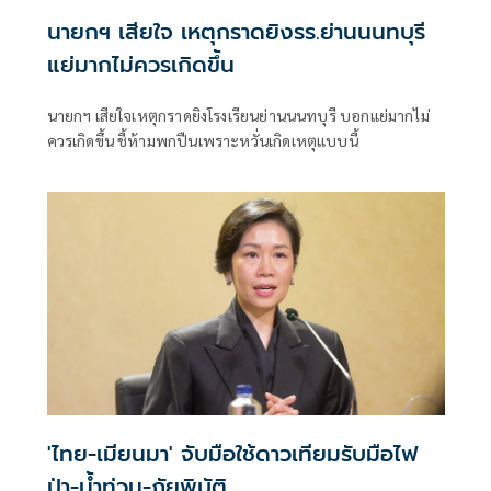
นายกฯ เสียใจ เหตุกราดยิงรร.ย่านนนทบุรี
แย่มากไม่ควรเกิดขึ้น
นายกฯ เสียใจเหตุกราดยิงโรงเรียนย่านนนทบุรี บอกแย่มากไม่
ควรเกิดขึ้น ชี้ห้ามพกปืนเพราะหวั่นเกิดเหตุแบบนี้
'ไทย-เมียนมา' จับมือใช้ดาวเทียมรับมือไฟ
ป่า-น้ำท่วม-ภัยพิบัติ