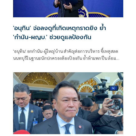
'อนุทิน' จ่อลงดูที่เกิดเหตุกราดยิง ย้ำ
'กำนัน-ผญบ.' ช่วยดูแลป้องกัน
'อนุทิน' ยกกำนัน-ผู้ใหญ่บ้าน สำคัญต่อการบริหาร ชี้เหตุสลด
นนทบุรีในฐานะนักปกครองต้องป้องกัน ย้ำห้ามพกปืน ล้อม
คอกแล้วแต่ยังเล็ดลอดได้ ขอร่วมมือดูแลพื้นที่เข้ม เตรียมรุดลงดู
ที่เกิดเหตุ