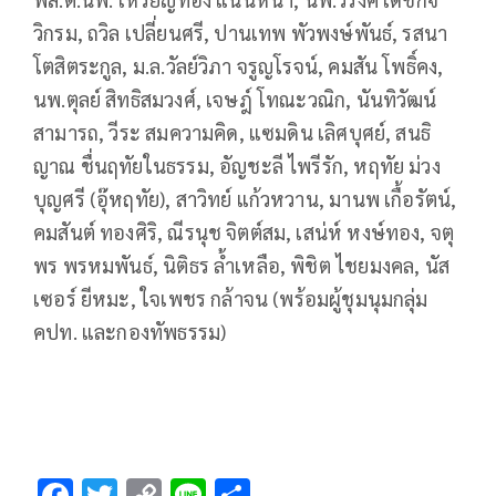
วิกรม, ถวิล เปลี่ยนศรี, ปานเทพ พัวพงษ์พันธ์, รสนา
โตสิตระกูล, ม.ล.วัลย์วิภา จรูญโรจน์, คมสัน โพธิ์คง,
นพ.ตุลย์ สิทธิสมวงศ์, เจษฎ์ โทณะวณิก, นันทิวัฒน์
สามารถ, วีระ สมความคิด, แซมดิน เลิศบุศย์, สนธิ
ญาณ ชื่นฤทัยในธรรม, อัญชะลี ไพรีรัก, หฤทัย ม่วง
บุญศรี (อุ๊หฤทัย), สาวิทย์ แก้วหวาน, มานพ เกื้อรัตน์,
คมสันต์ ทองศิริ, ณีรนุช จิตต์สม, เสน่ห์ หงษ์ทอง, จตุ
พร พรหมพันธ์, นิติธร ล้ำเหลือ, พิชิต ไชยมงคล, นัส
เซอร์ ยีหมะ, ใจเพชร กล้าจน (พร้อมผู้ชุมนุมกลุ่ม
คปท. และกองทัพธรรม)
F
T
C
Li
S