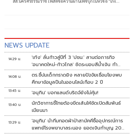
สส.นครศรีธรรมราช โพสต์ข้อความผ่านเฟซบุ๊กในหัวข้อ "โกง
สว.-โกงสอบท้องถิ่น ตัดจบ ไม่ถึงนักการเมือง โดยระบุว่า
NEWS UPDATE
'เท้ง' ลั่นก้าวสู่ปีที่ 3 'ปชน.' สานต่อภารกิจ
14:29 น.
'อนาคตใหม่-ก้าวไกล' ซัดระบอบสีน้ำเงิน ทำ
หลักนิติรัฐ-นิติธรรมสั่นคลอน
ตร.ชี้ปมเด็กกราดยิง หลายปัจจัยเชื่อมโยงพบ
14:08 น.
ศึกษาข้อมูลปืนในออนไลน์เกือบ 2 ปี
13:45 น.
'อนุทิน' บอกแลนด์บริดจ์ยังไม่คุ้ม!
นักวิชาการชี้ไทยต้องขีดเส้นให้ชัดเปิดสัมพันธ์
13:40 น.
เมียนมา
'อนุทิน' นำทีมทอดผ้าป่าสามัคคีซื้ออุปกรณ์การ
13:29 น.
แพทย์โรงพยาบาลระนอง ยอดเงินทำบุญ 20