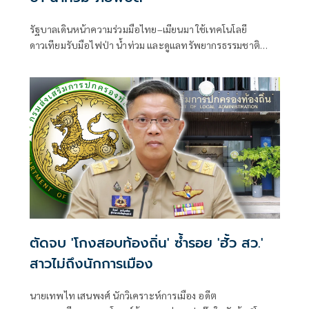
รัฐบาลเดินหน้าความร่วมมือไทย–เมียนมา ใช้เทคโนโลยี
ดาวเทียมรับมือไฟป่า น้ำท่วม และดูแลทรัพยากรธรรมชาติ
ชายแดน ยกระดับการจัดการภัยพิบัติและสิ่งแวดล้อมร่วมกัน
ตัดจบ 'โกงสอบท้องถิ่น' ซ้ำรอย 'ฮั้ว สว.'
สาวไม่ถึงนักการเมือง
นายเทพไท เสนพงศ์ นักวิเคราะห์การเมือง อดีต