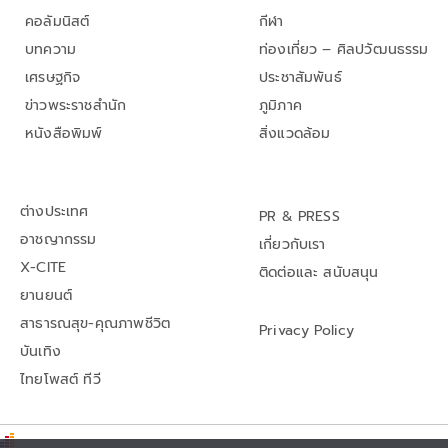
คอลัมนิสต์
กีฬา
บทความ
ท่องเที่ยว – ศิลปวัฒนธรรม
เศรษฐกิจ
ประชาสัมพันธ์
ข่าวพระราชสำนัก
ภูมิภาค
หนังสือพิมพ์
สิ่งแวดล้อม
ต่างประเทศ
PR & PRESS
อาชญากรรม
เกี่ยวกับเรา
X-CITE
ติดต่อและ สนับสนุน
ยานยนต์
สาธารณสุข-คุณภาพชีวิต
Privacy Policy
บันเทิง
ไทยโพสต์ ทีวี