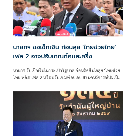
นายกฯ ขอเช็กเงิน ก่อนลุย 'ไทยช่วยไทย'
เฟส 2 อาจปรับเกณฑ์คนละครึ่ง
นายกฯ รับเช็กเงินในกระเป๋ารัฐบาล ก่อนตัดสินใจลุย 'ไทยช่วย
ไทย พลัส' เฟส 2 หรือปรับเกณฑ์ 50:50 สวนคนวิจารณ์ปมเป็น
ภาระประชาชน ชี้การค้า-จีดีพี พุ่งไม่พูดถึง ยันสถานะคลังยัง
แข็งแรง