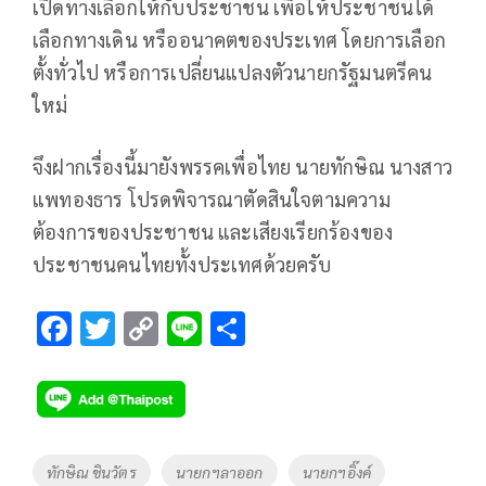
เปิดทางเลือกให้กับประชาชน เพื่อให้ประชาชนได้
เลือกทางเดิน หรืออนาคตของประเทศ โดยการเลือก
ตั้งทั่วไป หรือการเปลี่ยนแปลงตัวนายกรัฐมนตรีคน
ใหม่
จึงฝากเรื่องนี้มายังพรรคเพื่อไทย นายทักษิณ นางสาว
แพทองธาร โปรดพิจารณาตัดสินใจตามความ
ต้องการของประชาชน และเสียงเรียกร้องของ
ประชาชนคนไทยทั้งประเทศด้วยครับ
F
T
C
Li
S
ac
wi
o
n
h
e
tt
p
e
ar
b
er
y
e
o
Li
Tags
ทักษิณ ชินวัตร
นายกฯลาออก
นายกฯอิ๊งค์