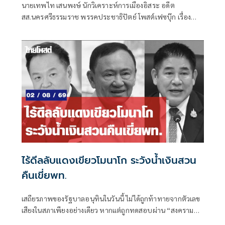
นายเทพไท เสนพงษ์ นักวิเคราะห์การเมืองอิสระ อดีต
สส.นครศรีธรรมราช พรรคประชาธิปัตย์ โพสต์เฟซบุ๊ก เรื่อง
ทำไม??? อนุทิน-ปกรณ์ คิดต่าง เรื่องโกงท้องถิ่น มีเนื้อหาดังนี้
ไร้ดีลลับแดงเขียวโมนาโก ระวังน้ำเงินสวน
คืนเขี่ยพท.
เสถียรภาพของรัฐบาลอนุทินในวันนี้ ไม่ได้ถูกท้าทายจากตัวเลข
เสียงในสภาเพียงอย่างเดียว หากแต่ถูกทดสอบผ่าน “สงคราม
ข่าวลือ” และความพยายามสร้างภาพความแตกแยกภายในเครือ