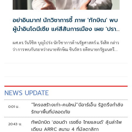
อย่าอินมาก! นักวิชาการชี้ ภาพ 'ทักษิณ' พบ
ผู้นำอินโดนีเซีย แค่สีสันการเมือง เผย 'ปรา
โบโว' เพื่อนเก่าทักษิณ พบกันไม่ใช่แปลก ย้ำ
ผศ.ดร.วันวิชิต บุญโปร่ง นักวิชาการด้านรัฐศาสตร์ ม.รังสิต กล่าว
นานาชาติเข้าใจ นายกฯ-รัฐบาล ผู้มีอำนาจตัว
ว่า การพบกันระหว่างนายทักษิณ ชินวัตร อดีตนายกรัฐมนตรี
จริง
กับนายปราโบโว ซูเบียนโต ประธานาธิบดีอินโดนีเซีย ไม่ใช่เรื่อง
ผิดปกติ เพราะทั้งสองมีความสัมพันธ์ส่วนตัวที่สั่งสมมาเป็นเวลา
นาน ภาพที่ออกมา เป็นสีสันการเมืองเท่านั้น
NEWS UPDATE
“โครงสร้างเก่า-คนใหม่”บีอาร์เอ็น รัฐตรึงกำลัง
0:01 น.
รักษาพื้นที่ปลอดภัย
ทัพนักบิด 'ฮอนด้า เรซซิ่ง ไทยแลนด์' ลุ้นล่าโพ
20:43 น.
เดียม ARRC สนาม 4 ที่มัลดาลิกา