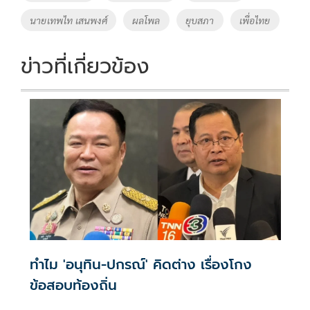
o
n
นายเทพไท เสนพงศ์
ผลโพล
ยุบสภา
เพื่อไทย
k
k
ข่าวที่เกี่ยวข้อง
ทำไม 'อนุทิน-ปกรณ์' คิดต่าง เรื่องโกง
ข้อสอบท้องถิ่น