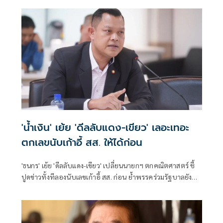
ข่ายอำนาจของพรรคภูมิใจไทย
'น้ำเงิน' เย้ย 'ดีลลับแดง-เขียว' เลอะเทอะ
ตกเลขนับเก้าอี้ สส. ให้ได้ก่อน
'ธนกร' เย้ย 'ดีลลับแดง-เขียว' เปลี่ยนนายกฯ ตกคณิตศาสตร์ ชี้
ปูดข่าวทั้งทีลองนับเลขเก้าอี้ สส. ก่อน ย้ำพรรคร่วมรัฐบาลยัง
แน่นปึ้ก