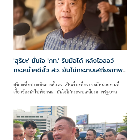
'สุริยะ' มั่นใจ 'ภท.' รับมือได้ หลังไอลอว์
กระหน่ำคดีฮั้ว สว. ยันไม่กระทบเสถียรภาพ
รัฐบาล
สุริยะเชื่อประเด็นการฮั้ว สว. เป็นเรื่องที่ควรจะมีหน่วยงานที่
เกี่ยวข้องนำไปพิจารณา มั่นใจไม่กระทบเสถียรภาพรัฐบาล