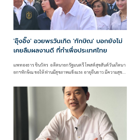
'อุ๊งอิ๊ง' อวยพรวันเกิด 'ทักษิณ' บอกยังไม่
เคยลืมผลงานดี ที่ทำเพื่อประเทศไทย
แพทองธาร ชินวัตร อดีตนายกรัฐมนตรี โพสต์สุขสันต์วันเกิดนา
ยกฯทักษิณ ขอให้ท่านมีสุขภาพแข็งแรง อายุยืนยาว มีความสุข
ในทุกๆวัน