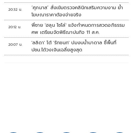
‘ศุภมาส’ สั่งเข้มตรวจคลินิกเสริมความงาม ย้ำ
20:32 น.
โฆษณาราคาต้องจ่ายจริง
พี่ชาย 'ฮลุน โซโล่' แจ้งกำหนดการสวดอภิธรรม
20:12 น.
ศพ เตรียมจัดพิธีฌาปนกิจ 11 ส.ค.
'ลลิดา' โต้ 'รักชนก' ปมงบน้ำบาดาล ชี้พื้นที่
20:07 น.
ปชน.ได้วงเงินเฉลี่ยสูงสุด