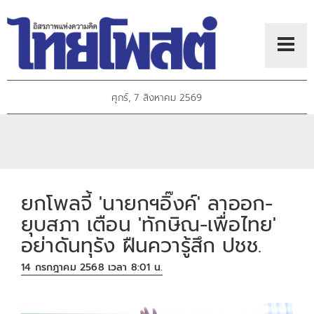
ศุกร์, 7 สิงหาคม 2569
ยกโพลจี้ 'นายกฯอิ๊งค์' ลาออก-
ยุบสภา เตือน 'ทักษิณ-เพื่อไทย'
อย่าดันทุรัง ฝืนควารู้สึก ปชช.
14 กรกฎาคม 2568 เวลา 8:01 น.